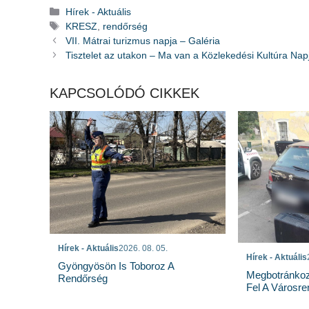
Kategória
Hírek - Aktuális
Címkék
KRESZ
,
rendőrség
VII. Mátrai turizmus napja – Galéria
Tisztelet az utakon – Ma van a Közlekedési Kultúra Nap
KAPCSOLÓDÓ CIKKEK
Hírek - Aktuális
2026. 08. 05.
Hírek - Aktuális
Gyöngyösön Is Toboroz A
Megbotránkozt
Rendőrség
Fel A Városr