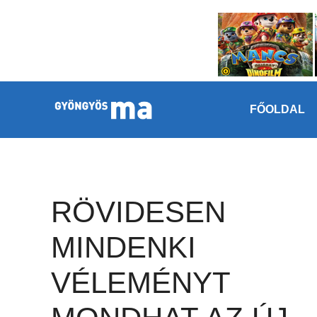
Megszakítás
Kilépés a tartalomba
FŐOLDAL
RÖVIDESEN
MINDENKI
VÉLEMÉNYT