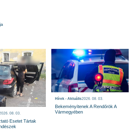
ja
Hírek - Aktuális
2026. 08. 03.
Bekeményítenek A Rendőrök A
Vármegyében
2026. 08. 03.
ató Esetet Tártak
endészek