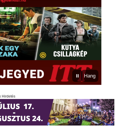
⏸
Hang
x Hirdetés