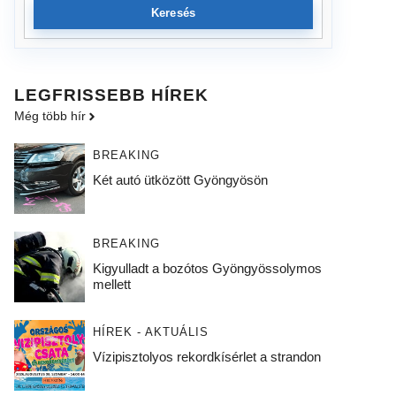
Keresés
LEGFRISSEBB HÍREK
Még több hír
BREAKING
Két autó ütközött Gyöngyösön
BREAKING
Kigyulladt a bozótos Gyöngyössolymos
mellett
HÍREK - AKTUÁLIS
Vízipisztolyos rekordkísérlet a strandon