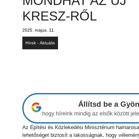
MONDHAT AZ ÚJ
KRESZ-RŐL
2025. május. 11.
Hírek - Aktuális
Állítsd be a Gyö
hogy híreink mindig az elsők között j
Az Építési és Közlekedési Minisztérium hamarosa
lehetőséget biztosít a lakosságnak, hogy vélemén