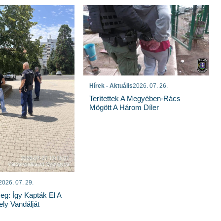
Hírek - Aktuális
2026. 07. 26.
Terítettek A Megyében-Rács
Mögött A Három Díler
2026. 07. 29.
g: Így Kapták El A
ely Vandálját