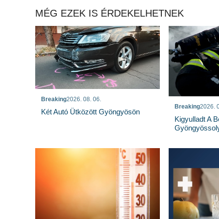
MÉG EZEK IS ÉRDEKELHETNEK
Breaking
2026. 08. 06.
Breaking
2026. 0
Két Autó Ütközött Gyöngyösön
Kigyulladt A 
Gyöngyössoly