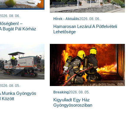
2026. 08. 06.
Hírek - Aktuális
2026. 08. 06.
Hőségben! –
Hamarosan Lezárul A Pótfelvételi
 A Bugát Pál Kórház
Lehetősége
2026. 08. 05.
Breaking
2026. 08. 05.
 A Munka Gyöngyös
 Között
Kigyulladt Egy Ház
Gyöngyösorosziban