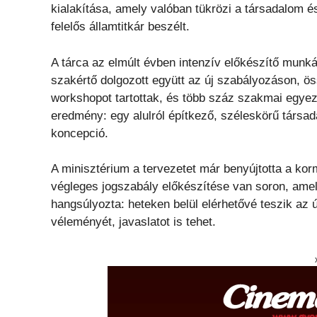
kialakítása, amely valóban tükrözi a társadalom é
felelős államtitkár beszélt.
A tárca az elmúlt évben intenzív előkészítő munká
szakértő dolgozott együtt az új szabályozáson, ö
workshopot tartottak, és több száz szakmai egyez
eredmény: egy alulról építkező, széleskörű társa
koncepció.
A minisztérium a tervezetet már benyújtotta a kor
végleges jogszabály előkészítése van soron, amely
hangsúlyozta: heteken belül elérhetővé teszik az 
véleményét, javaslatot is tehet.