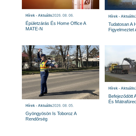
Hírek - Aktuális
2026. 08. 06.
Hírek - Aktuális
Épületzárás És Home Office A
Tudatosan A 
MATE-N
Figyelmeztet
Hírek - Aktuális
Befejeződött
És Mátrafüred
Hírek - Aktuális
2026. 08. 05.
Gyöngyösön Is Toboroz A
Rendőrség