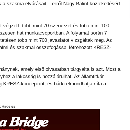
s a szakma elvárásait – erről Nagy Bálint közlekedésért
t végzett: több mint 70 szervezet és több mint 100
sszesen hat munkacsoportban. A folyamat során 7
tetésen több mint 700 javaslatot vizsgáltak meg. Az
dalmi és szakmai összefogással létrehozott KRESZ-
mánynak, amely első olvasatban tárgyalta is azt. Most a
hez a lakosság is hozzájárulhat. Az államtitkár
új KRESZ-koncepciót, és bárki elmondhatja róla a
x Hirdetés