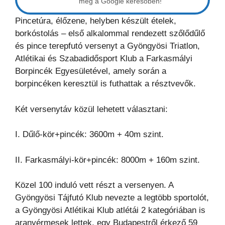
meg a Google keresőben!
Pincetúra, élőzene, helyben készült ételek,
borkóstolás – első alkalommal rendezett szőlődűlő
és pince terepfutó versenyt a Gyöngyösi Triatlon,
Atlétikai és Szabadidősport Klub a Farkasmályi
Borpincék Egyesületével, amely során a
borpincéken keresztül is futhattak a résztvevők.
Két versenytáv közül lehetett választani:
I. Dűlő-kör+pincék: 3600m + 40m szint.
II. Farkasmályi-kör+pincék: 8000m + 160m szint.
Közel 100 induló vett részt a versenyen. A
Gyöngyösi Tájfutó Klub nevezte a legtöbb sportolót,
a Gyöngyösi Atlétikai Klub atlétái 2 kategóriában is
aranyérmesek lettek, egy Budapestről érkező 59