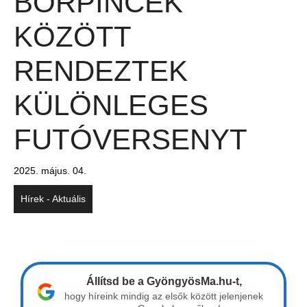
BORPINCÉK
KÖZÖTT
RENDEZTEK
KÜLÖNLEGES
FUTÓVERSENYT
2025. május. 04.
Hírek - Aktuális
Állítsd be a GyöngyösMa.hu-t,
hogy híreink mindig az elsők között jelenjenek