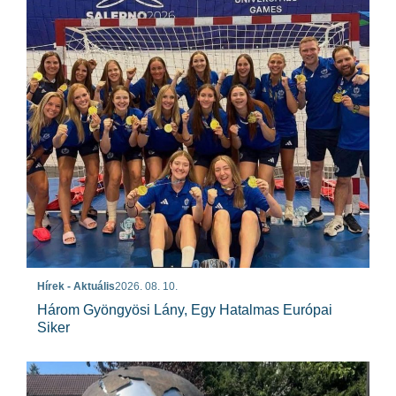
Hírek - Aktuális
2026. 08. 10.
Három Gyöngyösi Lány, Egy Hatalmas Európai
Siker