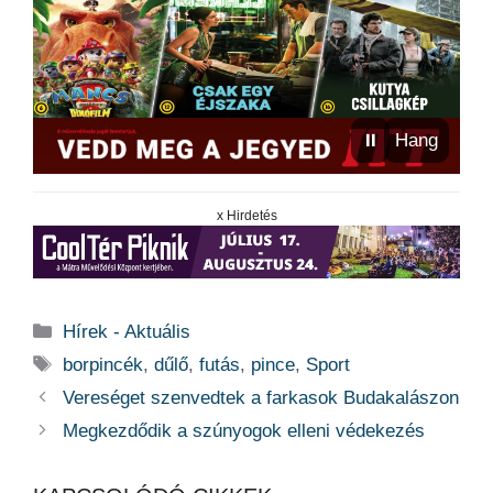
⏸
Hang
x Hirdetés
Kategória
Hírek - Aktuális
Címkék
borpincék
,
dűlő
,
futás
,
pince
,
Sport
Vereséget szenvedtek a farkasok Budakalászon
Megkezdődik a szúnyogok elleni védekezés