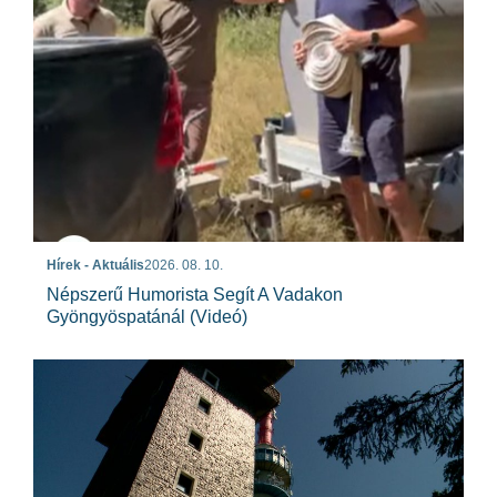
Hírek - Aktuális
2026. 08. 10.
Népszerű Humorista Segít A Vadakon
Gyöngyöspatánál (videó)