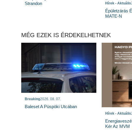
Strandon
Hírek - Aktuális
Épületzárás 
MATE-N
MÉG EZEK IS ÉRDEKELHETNEK
Breaking
2026. 08. 07.
Baleset A Püspöki Utcában
Hírek - Aktuális
Energiaveszé
Kér Az MVM