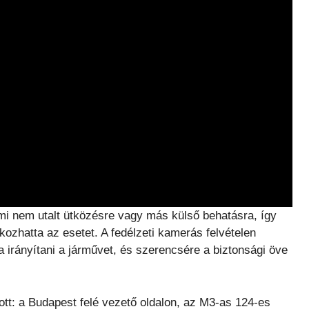
i nem utalt ütközésre vagy más külső behatásra, így
ozhatta az esetet. A fedélzeti kamerás felvételen
a irányítani a járművet, és szerencsére a biztonsági öve
ott: a Budapest felé vezető oldalon, az M3-as 124-es