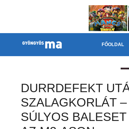
Megszakítás
Kilépés a tartalomba
FŐOLDAL
DURRDEFEKT UT
SZALAGKORLÁT –
SÚLYOS BALESET