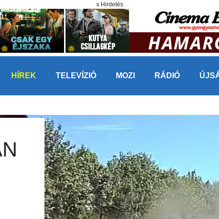
x Hirdetés
HÍREK
TELEVÍZIÓ
MOZI
RÁDIÓ
ÚJS
ÁN