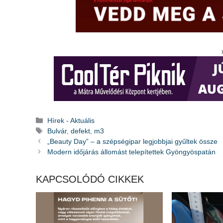
Kategória
Hírek - Aktuális
Címkék
Bulvár
,
defekt
,
m3
„Beauty Day” – a szépségipar legjobbjai gyűltek össze
Modern időjárás állomást telepítettek Gyöngyöspatán
KAPCSOLÓDÓ CIKKEK