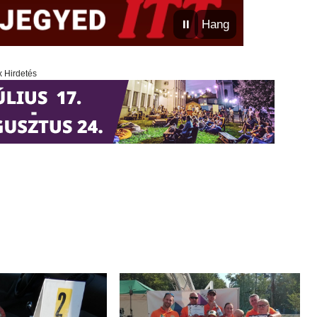
⏸
Hang
x Hirdetés