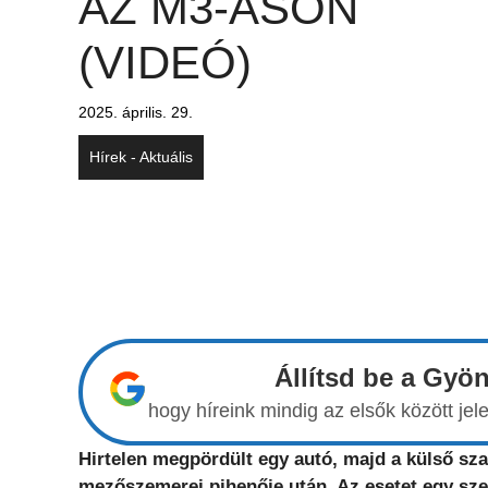
AZ M3-ASON
(VIDEÓ)
2025. április. 29.
Hírek - Aktuális
Állítsd be a Gyö
hogy híreink mindig az elsők között j
Hirtelen megpördült egy autó, majd a külső sz
mezőszemerei pihenője után. Az esetet egy sze