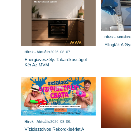
Hírek - Aktuális
Elfogták A Gy
Hírek - Aktuális
2026. 08. 07.
Energiaveszély: Takarékosságot
Kér Az MVM
Hírek - Aktuális
2026. 08. 06.
Vízipisztolyos Rekordkísérlet A