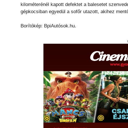
kilométerénél kapott defektet a balesetet szenved
gépkocsiban egyedül a sofőr utazott, akihez mentő
Borítókép: BpiAutósok.hu.