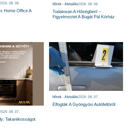
2026. 08. 06.
Hírek - Aktuális
2026. 08. 06.
És Home Office A
Tudatosan A Hőségben! –
Figyelmeztet A Bugát Pál Kórház
Hírek - Aktuális
2026. 08. 07.
Elfogták A Gyöngyösi Autófeltörőt
2026. 08. 07.
ly: Takarékosságot