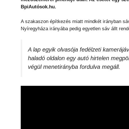
BpiAutósok.hu.
A szakaszon építkezés miatt mindkét irányban sáv
Nyíregyháza irányába pedig egyetlen sáv állt ren
A lap egyik olvasója fedélzeti kamerájá
haladó oldalon egy autó hirtelen megpö
végül menetirányba fordulva megáll.