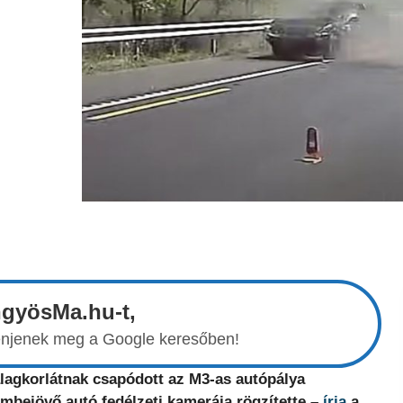
ngyösMa.hu-t,
elenjenek meg a Google keresőben!
alagkorlátnak csapódott az M3-as autópálya
mbejövő autó fedélzeti kamerája rögzítette –
írja
a