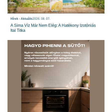
Hírek - Aktuális
2026. 08. 07.
A Sima Víz Már Nem Elég: A Hatékony Izotóniás
Ital Titka