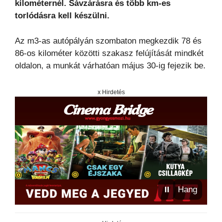
kilométernél. Sávzárásra és több km-es
torlódásra kell készülni.
Az m3-as autópályán szombaton megkezdik 78 és
86-os kilométer közötti szakasz felújítását mindkét
oldalon, a munkát várhatóan május 30-ig fejezik be.
x Hirdetés
⏸
Hang