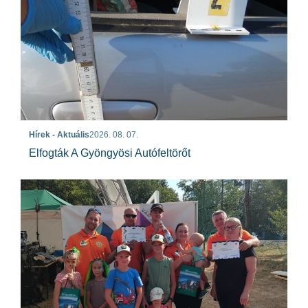
Hírek - Aktuális
2026. 08. 07.
Elfogták A Gyöngyösi Autófeltörőt