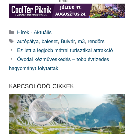
x Hirdetés
Kategória
Hírek - Aktuális
Címkék
autópálya
,
baleset
,
Bulvár
,
m3
,
rendőrs
Ez lett a legjobb mátrai turisztikai attrakció
Óvodai kézműveskedés – több évtizedes
hagyományt folytattak
KAPCSOLÓDÓ CIKKEK