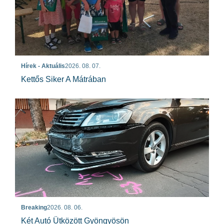
Hírek - Aktuális
2026. 08. 07.
Kettős Siker A Mátrában
Breaking
2026. 08. 06.
Két Autó Ütközött Gyöngyösön