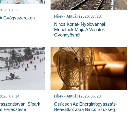
2026. 07. 23.
Hírek - Aktuális
2026. 07. 20.
 A Gyógyszereken
Nincs Korlát- Nyolcvannal
Mehetnek Majd A Vonatok
Gyöngyösnél
Hírek - Aktuális
2026. 06. 28.
2026. 07. 14.
Csúcson Az Energiafogyasztás-
raszentistváni Sípark
Beavatkozásra Nincs Szükség
 Fejlesztése