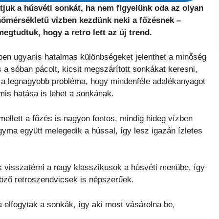
juk a húsvéti sonkát, ha nem figyelünk oda az olyan
 hőmérsékletű vízben kezdünk neki a főzésnek –
egtudtuk, hogy a retro lett az új trend.
en ugyanis hatalmas különbségeket jelenthet a minőség
a sóban pácolt, kicsit megszárított sonkákat keresni,
l a legnagyobb probléma, hogy mindenféle adalékanyagot
mis hatása is lehet a sonkának.
ellett a főzés is nagyon fontos, mindig hideg vízben
agyma együtt melegedik a hússal, így lesz igazán ízletes
k visszatérni a nagy klasszikusok a húsvéti menübe, így
böző retroszendvicsek is népszerűek.
 elfogytak a sonkák, így aki most vásárolna be,