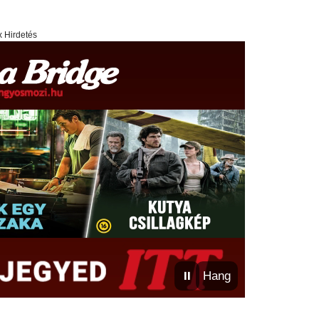
x Hirdetés
⏸
Hang