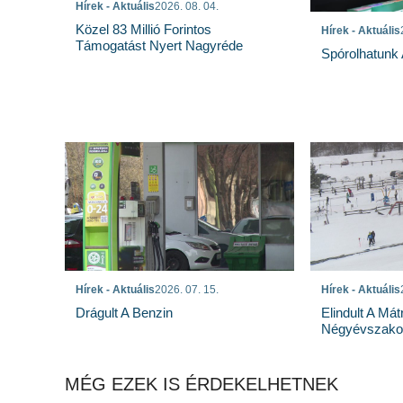
Hírek - Aktuális
2026. 08. 04.
Közel 83 Millió Forintos
Hírek - Aktuális
Támogatást Nyert Nagyréde
Spórolhatunk
Hírek - Aktuális
2026. 07. 15.
Hírek - Aktuális
Drágult A Benzin
Elindult A Mát
Négyévszakos
MÉG EZEK IS ÉRDEKELHETNEK