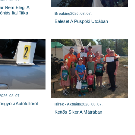
ár Nem Elég: A
niás Ital Titka
Breaking
2026. 08. 07.
Baleset A Püspöki Utcában
2026. 08. 07.
öngyösi Autófeltörőt
Hírek - Aktuális
2026. 08. 07.
Kettős Siker A Mátrában