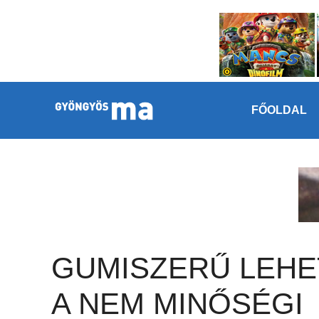
Megszakítás
Kilépés a tartalomba
FŐOLDAL
GUMISZERŰ LEHE
A NEM MINŐSÉGI