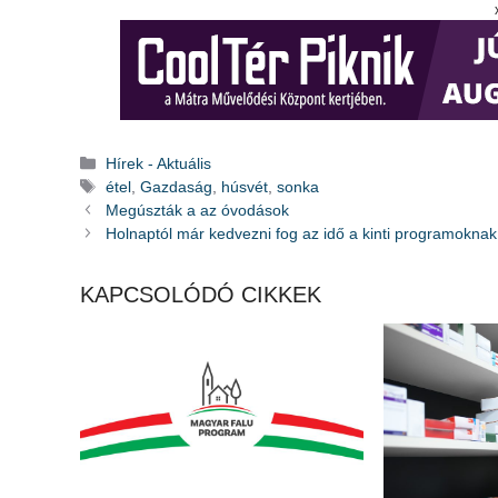
Kategória
Hírek - Aktuális
Címkék
étel
,
Gazdaság
,
húsvét
,
sonka
Megúszták a az óvodások
Holnaptól már kedvezni fog az idő a kinti programoknak
KAPCSOLÓDÓ CIKKEK