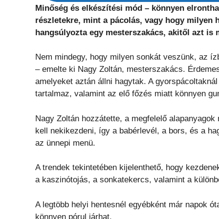
Minőség és elkészítési mód – könnyen elronthat
részletekre, mint a pácolás, vagy hogy milyen
hangsúlyozta egy mesterszakács, akitől azt is m
Nem mindegy, hogy milyen sonkát veszünk, az ízb
– emelte ki Nagy Zoltán, mesterszakács. Érdemes 
amelyeket aztán állni hagytak. A gyorspácoltakná
tartalmaz, valamint az elő főzés miatt könnyen gu
Nagy Zoltán hozzátette, a megfelelő alapanyagok m
kell nekikezdeni, így a babérlevél, a bors, és a h
az ünnepi menü.
A trendek tekintetében kijelenthető, hogy kezdene
a kaszinótojás, a sonkatekercs, valamint a külön
A legtöbb helyi hentesnél egyébként már napok óta
könnyen pórul járhat.