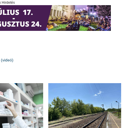
x Hirdetés
 (videó)