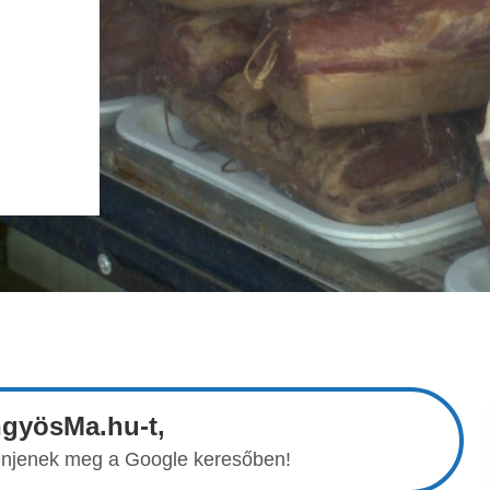
ngyösMa.hu-t,
elenjenek meg a Google keresőben!