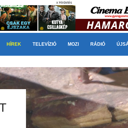
x Hirdetés
HÍREK
TELEVÍZIÓ
MOZI
RÁDIÓ
ÚJS
T