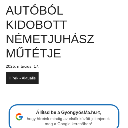
AUTÓBÓL
KIDOBOTT
NÉMETJUHÁSZ
MŰTÉTJE
2025. március. 17.
Hírek - Aktuális
Állítsd be a GyöngyösMa.hu-t,
hogy híreink mindig az elsők között jelenjenek
meg a Google keresőben!