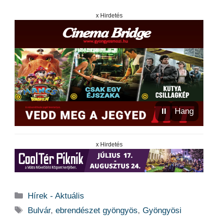
x Hirdetés
⏸
Hang
x Hirdetés
Kategória
Hírek - Aktuális
Címkék
Bulvár
,
ebrendészet gyöngyös
,
Gyöngyösi