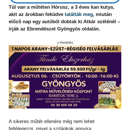
Túl van a műtéten Hórusz, a 3 éves kan kutya,
akit az árokban feküdve
találták meg
, miután
előző nap egy autóból dobtak ki Atkár szélénél –
írják az Ebrendészet Gyöngyös oldalán.
x Hirdetés
A sikeres műtét ellenére még nem lehet
fellélegezni, mivel a szilánkok annyira