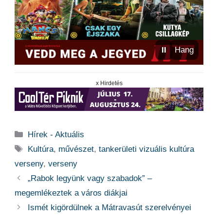
⏸
Hang
x Hirdetés
Kategória
Hírek - Aktuális
Címkék
Kultúra
,
művészet
,
tankerületi vizuális kultúra
verseny
,
verseny
„Rabok legyünk vagy szabadok” –
megemlékeztek a város diákjai
Ismét kigördülnek a Mátravasút szerelvényei