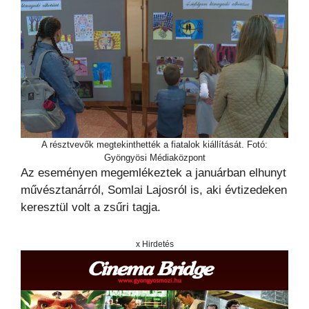
A résztvevők megtekinthették a fiatalok kiállítását. Fotó:
Gyöngyösi Médiaközpont
Az eseményen megemlékeztek a januárban elhunyt
művésztanárról, Somlai Lajosról is, aki évtizedeken
keresztül volt a zsűri tagja.
x Hirdetés