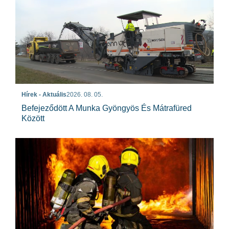
Hírek - Aktuális
2026. 08. 05.
Befejeződött A Munka Gyöngyös És Mátrafüred
Között