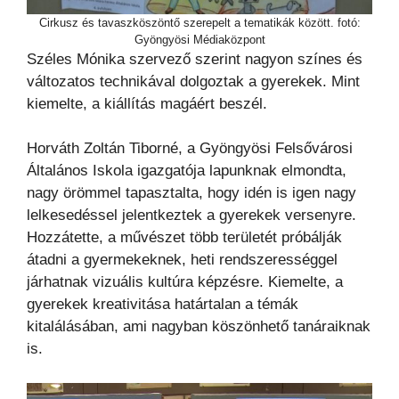
Cirkusz és tavaszköszöntő szerepelt a tematikák között. fotó:
Gyöngyösi Médiaközpont
Széles Mónika szervező szerint nagyon színes és
változatos technikával dolgoztak a gyerekek. Mint
kiemelte, a kiállítás magáért beszél.
Horváth Zoltán Tiborné, a Gyöngyösi Felsővárosi
Általános Iskola igazgatója lapunknak elmondta,
nagy örömmel tapasztalta, hogy idén is igen nagy
lelkesedéssel jelentkeztek a gyerekek versenyre.
Hozzátette, a művészet több területét próbálják
átadni a gyermekeknek, heti rendszerességgel
járhatnak vizuális kultúra képzésre. Kiemelte, a
gyerekek kreativitása határtalan a témák
kitalálásában, ami nagyban köszönhető tanáraiknak
is.