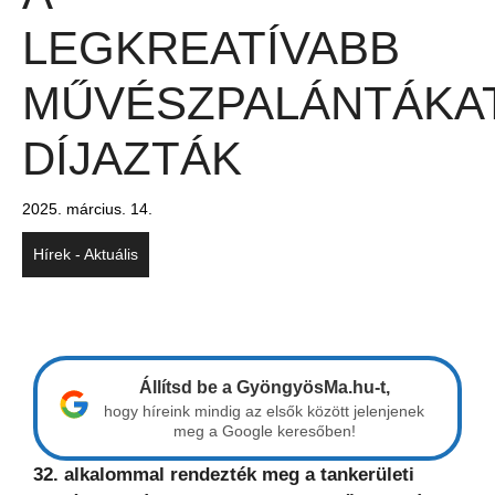
LEGKREATÍVABB
MŰVÉSZPALÁNTÁKA
DÍJAZTÁK
2025. március. 14.
Hírek - Aktuális
Állítsd be a GyöngyösMa.hu-t,
hogy híreink mindig az elsők között jelenjenek
meg a Google keresőben!
32. alkalommal rendezték meg a tankerületi