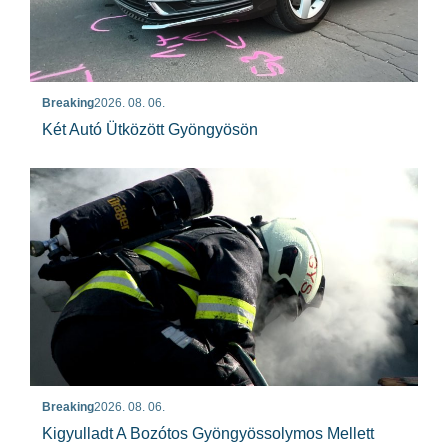
Breaking
2026. 08. 06.
Két Autó Ütközött Gyöngyösön
Breaking
2026. 08. 06.
Kigyulladt A Bozótos Gyöngyössolymos Mellett