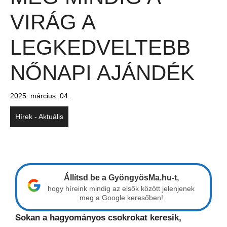
VIRÁG A
LEGKEDVELTEBB
NŐNAPI AJÁNDÉK
2025. március. 04.
Hírek - Aktuális
Állítsd be a GyöngyösMa.hu-t,
hogy híreink mindig az elsők között jelenjenek
meg a Google keresőben!
Sokan a hagyományos csokrokat keresik,