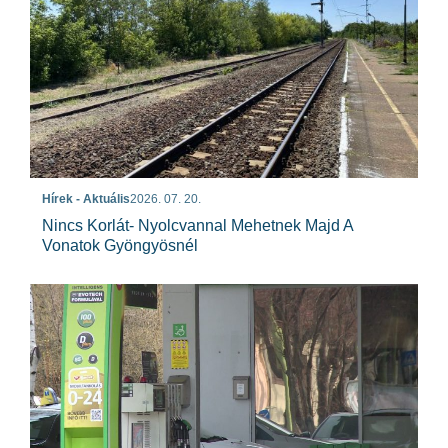
Hírek - Aktuális
2026. 07. 20.
Nincs Korlát- Nyolcvannal Mehetnek Majd A
Vonatok Gyöngyösnél