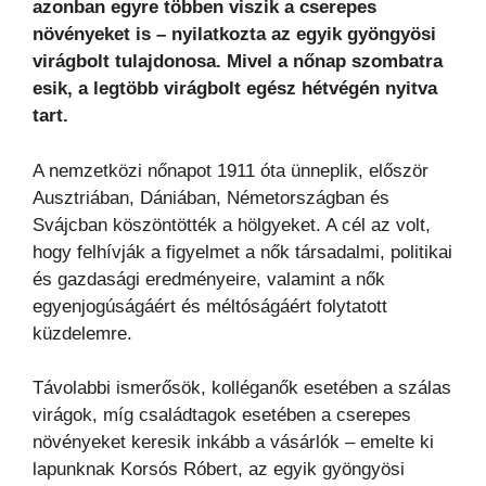
azonban egyre többen viszik a cserepes
növényeket is – nyilatkozta az egyik gyöngyösi
virágbolt tulajdonosa. Mivel a nőnap szombatra
esik, a legtöbb virágbolt egész hétvégén nyitva
tart.
A nemzetközi nőnapot 1911 óta ünneplik, először
Ausztriában, Dániában, Németországban és
Svájcban köszöntötték a hölgyeket. A cél az volt,
hogy felhívják a figyelmet a nők társadalmi, politikai
és gazdasági eredményeire, valamint a nők
egyenjogúságáért és méltóságáért folytatott
küzdelemre.
Távolabbi ismerősök, kolléganők esetében a szálas
virágok, míg családtagok esetében a cserepes
növényeket keresik inkább a vásárlók – emelte ki
lapunknak Korsós Róbert, az egyik gyöngyösi