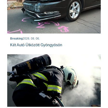
Breaking
2026. 08. 06.
Két Autó Ütközött Gyöngyösön