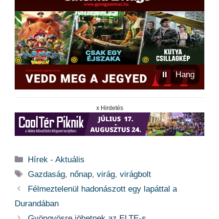
⏸
Hang
x Hirdetés
Kategória
Hírek - Aktuális
Címkék
Gazdaság
,
nőnap
,
virág
,
virágbolt
Félmeztelenül hadonászott egy lapáttal a
Durandában
Gyöngyösre jöhetnek az ELTE-s