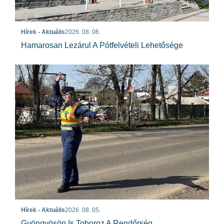
Hírek - Aktuális
2026. 08. 06.
Hamarosan Lezárul A Pótfelvételi Lehetősége
Hírek - Aktuális
2026. 08. 05.
Gyöngyösön Is Toboroz A Rendőrség