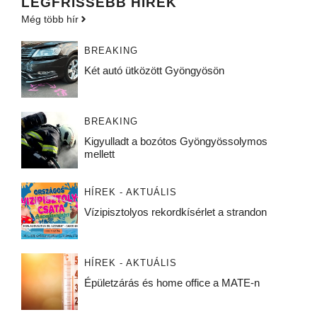
LEGFRISSEBB HÍREK
Még több hír
BREAKING
Két autó ütközött Gyöngyösön
BREAKING
Kigyulladt a bozótos Gyöngyössolymos
mellett
HÍREK - AKTUÁLIS
Vízipisztolyos rekordkísérlet a strandon
HÍREK - AKTUÁLIS
Épületzárás és home office a MATE-n