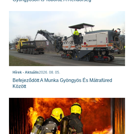
Hírek - Aktuális
2026. 08. 05.
Befejeződött A Munka Gyöngyös És Mátrafüred
Között