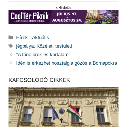
x Hirdetés
Kategória
Hírek - Aktuális
Címkék
jégpálya
,
Közélet
,
testületi
”A tánc örök és kortalan”
Idén is érkezhet nosztalgia gőzős a Bornapokra
KAPCSOLÓDÓ CIKKEK