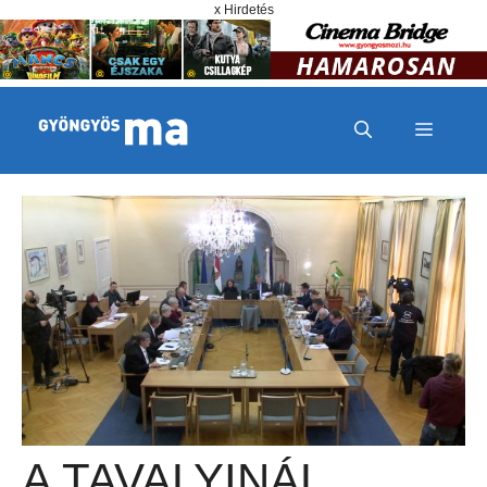
Megszakítás
Kilépés a tartalomba
x Hirdetés
MENÜ
A TAVALYINÁL