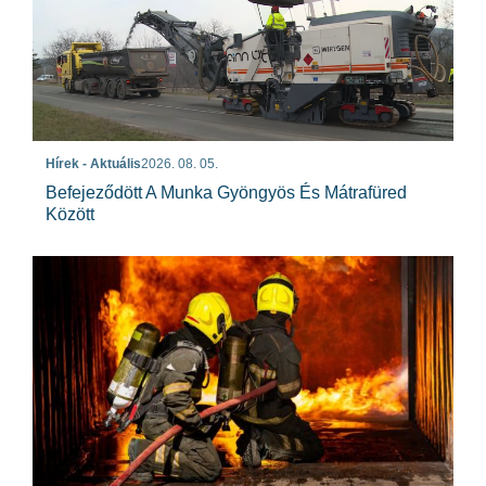
Hírek - Aktuális
2026. 08. 05.
Befejeződött A Munka Gyöngyös És Mátrafüred
Között