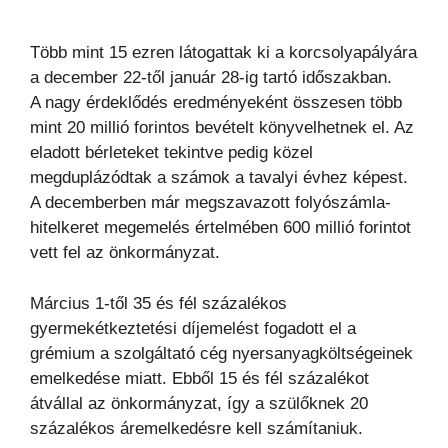
Több mint 15 ezren látogattak ki a korcsolyapályára
a december 22-től január 28-ig tartó időszakban.
A nagy érdeklődés eredményeként összesen több
mint 20 millió forintos bevételt könyvelhetnek el. Az
eladott bérleteket tekintve pedig közel
megduplázódtak a számok a tavalyi évhez képest.
A decemberben már megszavazott folyószámla-
hitelkeret megemelés értelmében 600 millió forintot
vett fel az önkormányzat.
Március 1-től 35 és fél százalékos
gyermekétkeztetési díjemelést fogadott el a
grémium a szolgáltató cég nyersanyagköltségeinek
emelkedése miatt. Ebből 15 és fél százalékot
átvállal az önkormányzat, így a szülőknek 20
százalékos áremelkedésre kell számítaniuk.