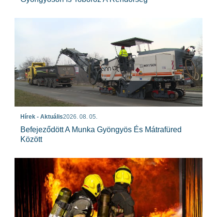
Hírek - Aktuális
2026. 08. 05.
Befejeződött A Munka Gyöngyös És Mátrafüred
Között