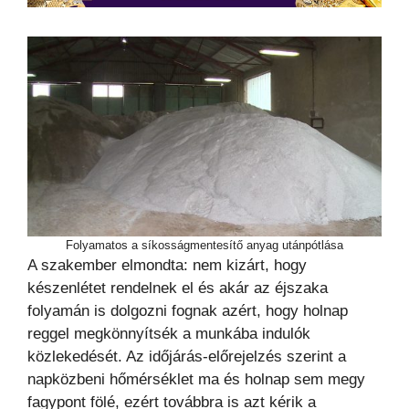
Folyamatos a síkosságmentesítő anyag utánpótlása
A szakember elmondta: nem kizárt, hogy
készenlétet rendelnek el és akár az éjszaka
folyamán is dolgozni fognak azért, hogy holnap
reggel megkönnyítsék a munkába indulók
közlekedését. Az időjárás-előrejelzés szerint a
napközbeni hőmérséklet ma és holnap sem megy
fagypont fölé, ezért továbbra is azt kérik a