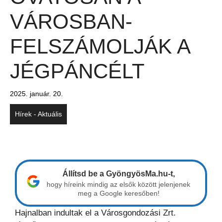
VÁROSBAN-
FELSZÁMOLJÁK A
JÉGPÁNCÉLT
2025. január. 20.
Hírek - Aktuális
Állítsd be a GyöngyösMa.hu-t,
hogy híreink mindig az elsők között jelenjenek
meg a Google keresőben!
Hajnalban indultak el a Városgondozási Zrt.