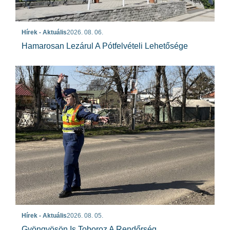
Hírek - Aktuális
2026. 08. 06.
Hamarosan Lezárul A Pótfelvételi Lehetősége
Hírek - Aktuális
2026. 08. 05.
Gyöngyösön Is Toboroz A Rendőrség