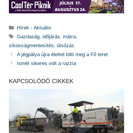
Kategória
Hírek - Aktuális
Címkék
Gazdaság
,
időjárás
,
mátra
,
síkosságmentesítés
,
útsózás
A jégpálya újra élettel tölti meg a Fő teret
Ismét sikeres volt a razzia
KAPCSOLÓDÓ CIKKEK