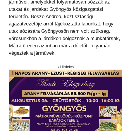
járművei, amelyekkel folyamatosan sózzák az
utakat és járdákat Gyöngyös közigazgatási
területén. Besze Andrea, köztisztasági
ágazatvezetője arról tájékoztatta lapunkat, hogy
utak sózására Gyöngyösön nem volt szükség,
városunkban a járdákon dolgoznak a munkatársak,
Mátrafüreden azonban már a délelőtt folyamán
végeztek a járművek.
x Hirdetés