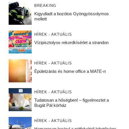
BREAKING
Kigyulladt a bozótos Gyöngyössolymos
mellett
HÍREK - AKTUÁLIS
Vízipisztolyos rekordkísérlet a strandon
HÍREK - AKTUÁLIS
Épületzárás és home office a MATE-n
HÍREK - AKTUÁLIS
Tudatosan a hőségben! – figyelmeztet a
Bugát Pál kórház
HÍREK - AKTUÁLIS
Hamarosan lezárul a pótfelvételi lehetősége