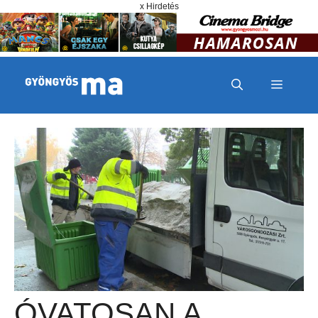
Megszakítás
Kilépés a tartalomba
x Hirdetés
MENÜ
ÓVATOSAN A