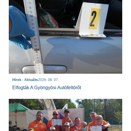
Hírek - Aktuális
2026. 08. 07.
Elfogták A Gyöngyösi Autófeltörőt