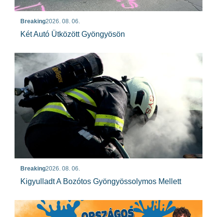
Breaking
2026. 08. 06.
Két Autó Ütközött Gyöngyösön
Breaking
2026. 08. 06.
Kigyulladt A Bozótos Gyöngyössolymos Mellett