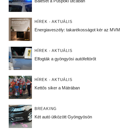
Baleset a Püspöki utcában
HÍREK - AKTUÁLIS
Energiaveszély: takarékosságot kér az MVM
HÍREK - AKTUÁLIS
Elfogták a gyöngyösi autófeltörőt
HÍREK - AKTUÁLIS
Kettős siker a Mátrában
BREAKING
Két autó ütközött Gyöngyösön