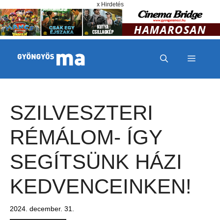
Megszakítás
Kilépés a tartalomba
x Hirdetés
MENÜ
SZILVESZTERI
RÉMÁLOM- ÍGY
SEGÍTSÜNK HÁZI
KEDVENCEINKEN!
2024. december. 31.