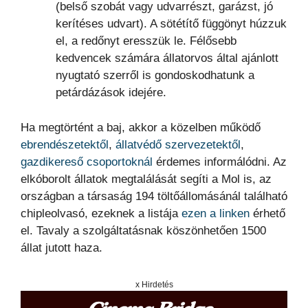
(belső szobát vagy udvarrészt, garázst, jó
kerítéses udvart). A sötétítő függönyt húzzuk
el, a redőnyt eresszük le. Félősebb
kedvencek számára állatorvos által ajánlott
nyugtató szerről is gondoskodhatunk a
petárdázások idejére.
Ha megtörtént a baj, akkor a közelben működő
ebrendészetektől
,
állatvédő szervezetektől
,
gazdikereső csoportoknál
érdemes informálódni. Az
elkóborolt állatok megtalálását segíti a Mol is, az
országban a társaság 194 töltőállomásánál található
chipleolvasó, ezeknek a listája
ezen a linken
érhető
el. Tavaly a szolgáltatásnak köszönhetően 1500
állat jutott haza.
x Hirdetés