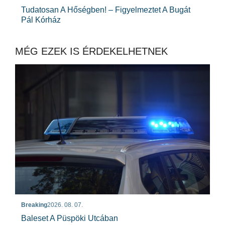
Tudatosan A Hőségben! – Figyelmeztet A Bugát
Pál Kórház
MÉG EZEK IS ÉRDEKELHETNEK
Breaking
2026. 08. 07.
Baleset A Püspöki Utcában