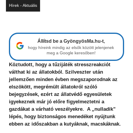
Hírek - Aktuális
Állítsd be a GyöngyösMa.hu-t,
hogy híreink mindig az elsők között jelenjenek
meg a Google keresőben!
Köztudott, hogy a tűzijáték stresszreakciót
válthat ki az állatokból. Szilveszter után
jellemzően minden évben megszaporodnak az
elszökött, megrémült állatokról szóló
bejegyzések, ezért az állatvédő egyesületek
igyekeznek már jó előre figyelmeztetni a
gazdákat a várható veszélyekre. A „nulladik”
lépés, hogy biztonságos menedéket nyújtunk
ebben az időszakban a kutyáknak, macskáknak.