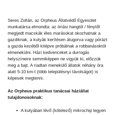
Seres Zoltán, az Orpheus Állatvédő Egyesület
munkatársa elmondta: az óriási hangtól / fénytől
megijedt macskák éles marásokat okozhatnak a
gazdiknak, a kutyák kerítésen átugorva vagy pórázt
a gazda kezéből kitépve próbálnak a robbanásoktól
elmenekülni. Házi kedvenceket a durrogás
helyszíneire semmiképpen ne vigyük ki, előzzük
meg a bajt. A riadtan menekülő állatok néhány óra
alatt 5-10 km-t (több településnyi távolságot) is
képesek megtenni.
Az Orpheus praktikus tanácsai háziállat
tulajdonosoknak:
A kutyában lévő (kötelező) mikrochip legyen