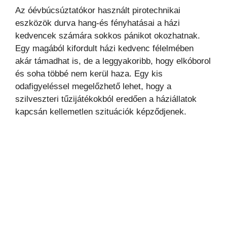
Az óévbúcsúztatókor használt pirotechnikai
eszközök durva hang-és fényhatásai a házi
kedvencek számára sokkos pánikot okozhatnak.
Egy magából kifordult házi kedvenc félelmében
akár támadhat is, de a leggyakoribb, hogy elkóborol
és soha többé nem kerül haza. Egy kis
odafigyeléssel megelőzhető lehet, hogy a
szilveszteri tűzijátékokból eredően a háziállatok
kapcsán kellemetlen szituációk képződjenek.