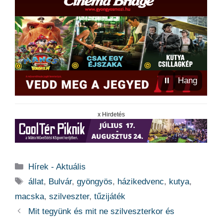
⏸
Hang
x Hirdetés
Kategória
Hírek - Aktuális
Címkék
állat
,
Bulvár
,
gyöngyös
,
házikedvenc
,
kutya
,
macska
,
szilveszter
,
tűzijáték
Mit tegyünk és mit ne szilveszterkor és