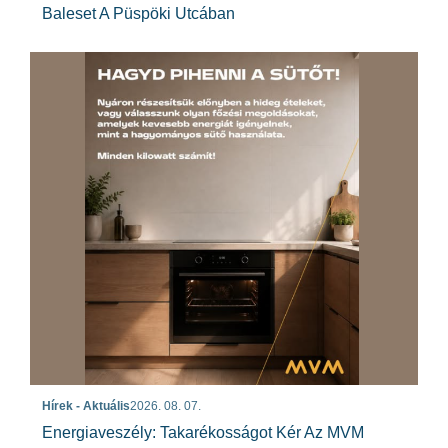
Baleset A Püspöki Utcában
Hírek - Aktuális
2026. 08. 07.
Energiaveszély: Takarékosságot Kér Az MVM