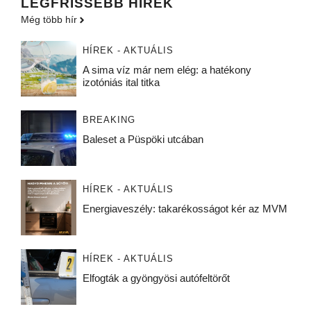
LEGFRISSEBB HÍREK
Még több hír
HÍREK - AKTUÁLIS
A sima víz már nem elég: a hatékony
izotóniás ital titka
BREAKING
Baleset a Püspöki utcában
HÍREK - AKTUÁLIS
Energiaveszély: takarékosságot kér az MVM
HÍREK - AKTUÁLIS
Elfogták a gyöngyösi autófeltörőt