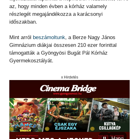
az, hogy minden évben a kórház valamely
részlegét megajándékozza a karácsonyi
időszakban.
Mint arról
beszámoltunk
, a Berze Nagy János
Gimnázium diákjai összesen 210 ezer forinttal
támogatták a Gyöngyösi Bugát Pál Kórház
Gyermekosztályát.
x Hirdetés
⏸
Hang