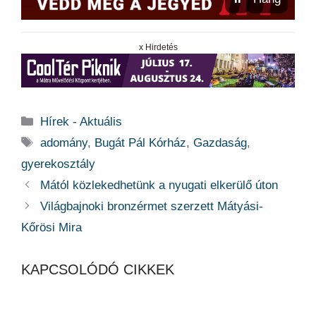
x Hirdetés
Kategória
Hírek - Aktuális
Címkék
adomány
,
Bugát Pál Kórház
,
Gazdaság
,
gyerekosztály
Mától közlekedhetünk a nyugati elkerülő úton
Világbajnoki bronzérmet szerzett Mátyási-
Kőrösi Mira
KAPCSOLÓDÓ CIKKEK