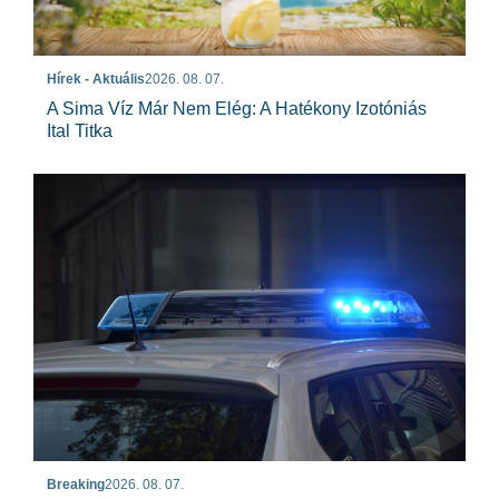
Hírek - Aktuális
2026. 08. 07.
A Sima Víz Már Nem Elég: A Hatékony Izotóniás
Ital Titka
Breaking
2026. 08. 07.