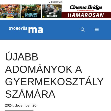
Megszakítás
Kilépés a tartalomba
x Hirdetés
MENÜ
ÚJABB
ADOMÁNYOK A
GYERMEKOSZTÁLY
SZÁMÁRA
2024. december. 20.