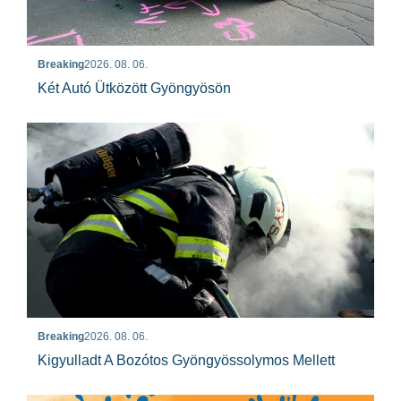
Breaking
2026. 08. 06.
Két Autó Ütközött Gyöngyösön
Breaking
2026. 08. 06.
Kigyulladt A Bozótos Gyöngyössolymos Mellett