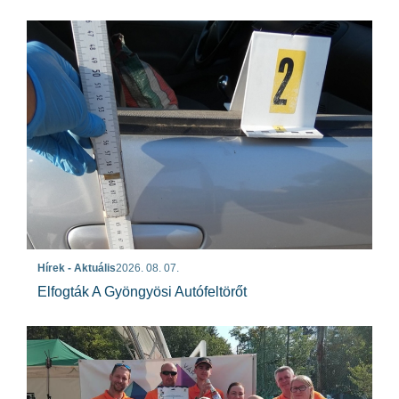
Hírek - Aktuális
2026. 08. 07.
Elfogták A Gyöngyösi Autófeltörőt