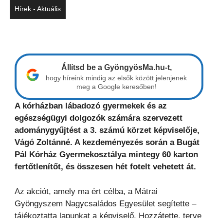
Hírek - Aktuális
Állítsd be a GyöngyösMa.hu-t,
hogy híreink mindig az elsők között jelenjenek
meg a Google keresőben!
A kórházban lábadozó gyermekek és az
egészségügyi dolgozók számára szervezett
adománygyűjtést a 3. számú körzet képviselője,
Vágó Zoltánné. A kezdeményezés során a Bugát
Pál Kórház Gyermekosztálya mintegy 60 karton
fertőtlenítőt, és összesen hét fotelt vehetett át.
Az akciót, amely ma ért célba, a Mátrai
Gyöngyszem Nagycsaládos Egyesület segítette –
tájékoztatta lapunkat a képviselő. Hozzátette, terve