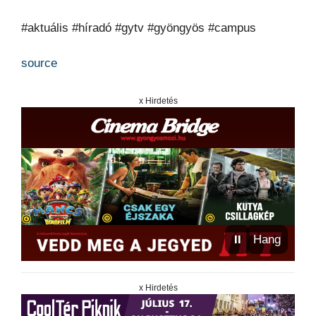
#aktuális #híradó #gytv #gyöngyös #campus
source
x Hirdetés
⏸
Hang
x Hirdetés