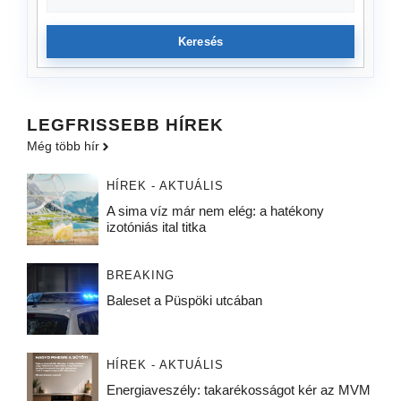
Keresés
LEGFRISSEBB HÍREK
Még több hír
HÍREK - AKTUÁLIS
A sima víz már nem elég: a hatékony
izotóniás ital titka
BREAKING
Baleset a Püspöki utcában
HÍREK - AKTUÁLIS
Energiaveszély: takarékosságot kér az MVM