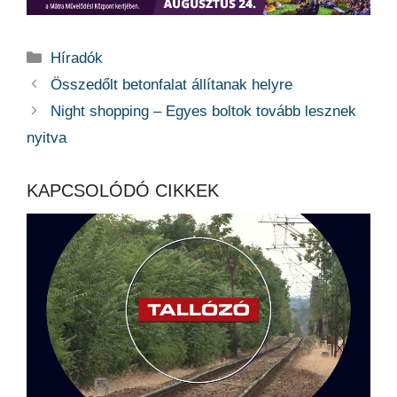
Kategória
Híradók
Összedőlt betonfalat állítanak helyre
Night shopping – Egyes boltok tovább lesznek
nyitva
KAPCSOLÓDÓ CIKKEK