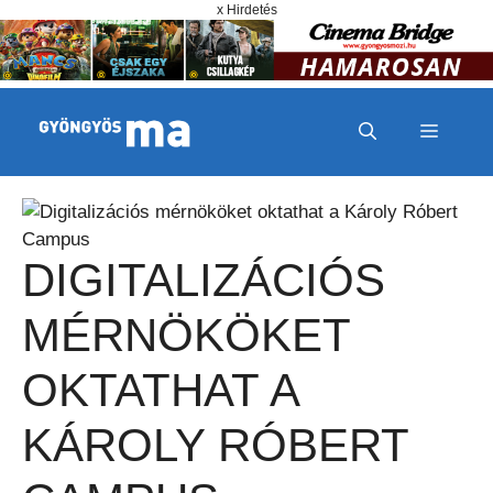
Megszakítás
Kilépés a tartalomba
x Hirdetés
MENÜ
DIGITALIZÁCIÓS
MÉRNÖKÖKET
OKTATHAT A
KÁROLY RÓBERT