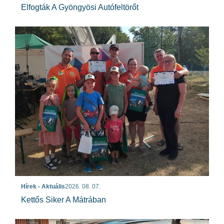
Elfogták A Gyöngyösi Autófeltörőt
Hírek - Aktuális
2026. 08. 07.
Kettős Siker A Mátrában