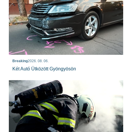
Breaking
2026. 08. 06.
Két Autó Ütközött Gyöngyösön