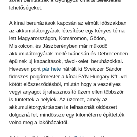
során bemutatták a Gyöngyös kínálta befektetési
lehetőségeket.
A kínai beruházások kapcsán az elmúlt időszakban
az akkumulátorgyárak létesítése egy kényes téma
lett Magyarországon, Komáromon, Gödön,
Miskolcon, és Jászberényben már működő
akkumulátorgyárak mellé Iváncsán és Debrecenben
épülnek új kapacitások, távol-keleti beruházókkal.
Hevesen pont
pár hete
hátrált ki Sveiczer Sándor
fideszes polgármester a kínai BYN Hungary Kft.-vel
kötött előszerződésből, miután hogy a veszélyes
vegyi anyagot újrahasznosító üzem ellen többször
is tüntettek a helyiek. Az üzemet, amely az
akkumulátorgyártásban is felhasznált oldószert
dolgozná fel, mindössze egy kilométerre építtették
volna meg a lakóházaktól.