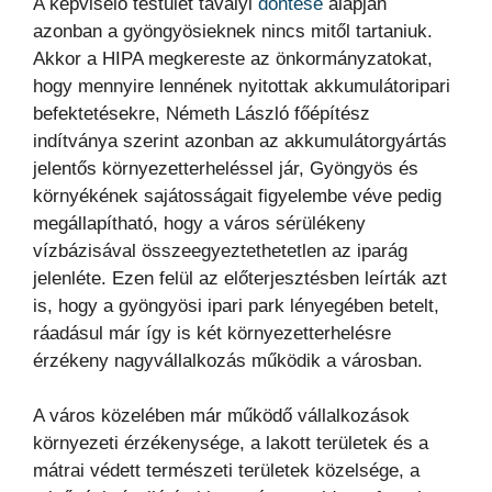
A képviselő testület tavalyi
döntése
alapján
azonban a gyöngyösieknek nincs mitől tartaniuk.
Akkor a HIPA megkereste az önkormányzatokat,
hogy mennyire lennének nyitottak akkumulátoripari
befektetésekre, Németh László főépítész
indítványa szerint azonban az akkumulátorgyártás
jelentős környezetterheléssel jár, Gyöngyös és
környékének sajátosságait figyelembe véve pedig
megállapítható, hogy a város sérülékeny
vízbázisával összeegyeztethetetlen az iparág
jelenléte. Ezen felül az előterjesztésben leírták azt
is, hogy a gyöngyösi ipari park lényegében betelt,
ráadásul már így is két környezetterhelésre
érzékeny nagyvállalkozás működik a városban.
A város közelében már működő vállalkozások
környezeti érzékenysége, a lakott területek és a
mátrai védett természeti területek közelsége, a