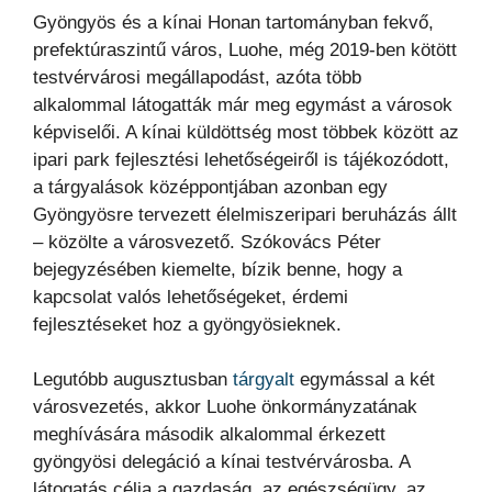
Gyöngyös és a kínai Honan tartományban fekvő,
prefektúraszintű város, Luohe, még 2019-ben kötött
testvérvárosi megállapodást, azóta több
alkalommal látogatták már meg egymást a városok
képviselői. A kínai küldöttség most többek között az
ipari park fejlesztési lehetőségeiről is tájékozódott,
a tárgyalások középpontjában azonban egy
Gyöngyösre tervezett élelmiszeripari beruházás állt
– közölte a városvezető. Szókovács Péter
bejegyzésében kiemelte, bízik benne, hogy a
kapcsolat valós lehetőségeket, érdemi
fejlesztéseket hoz a gyöngyösieknek.
Legutóbb augusztusban
tárgyalt
egymással a két
városvezetés, akkor Luohe önkormányzatának
meghívására második alkalommal érkezett
gyöngyösi delegáció a kínai testvérvárosba. A
látogatás célja a gazdaság, az egészségügy, az