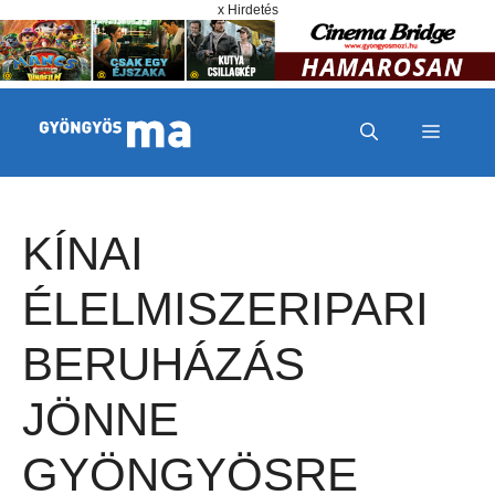
Megszakítás
Kilépés a tartalomba
x Hirdetés
MENÜ
KÍNAI
ÉLELMISZERIPARI
BERUHÁZÁS
JÖNNE
GYÖNGYÖSRE