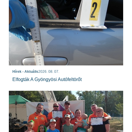
Hírek - Aktuális
2026. 08. 07.
Elfogták A Gyöngyösi Autófeltörőt