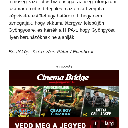
minőségi vízellátás biztonsága, az idegenforgalom
számára fontos településimázs miatt végül a
képviselő-testület úgy határozott, hogy nem
támogatják, hogy akkumulátorgyár települjön
Gyöngyösre, és kérték a HIPA-t, hogy Gyöngyöst
ilyen beruházóknak ne ajánlják.
Borítókép: Szókovács Péter / Facebook
x Hirdetés
⏸
Hang