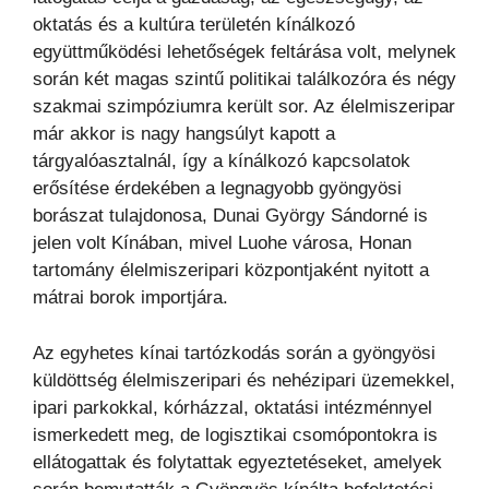
oktatás és a kultúra területén kínálkozó
együttműködési lehetőségek feltárása volt, melynek
során két magas szintű politikai találkozóra és négy
szakmai szimpóziumra került sor. Az élelmiszeripar
már akkor is nagy hangsúlyt kapott a
tárgyalóasztalnál, így a kínálkozó kapcsolatok
erősítése érdekében a legnagyobb gyöngyösi
borászat tulajdonosa, Dunai György Sándorné is
jelen volt Kínában, mivel Luohe városa, Honan
tartomány élelmiszeripari központjaként nyitott a
mátrai borok importjára.
Az egyhetes kínai tartózkodás során a gyöngyösi
küldöttség élelmiszeripari és nehézipari üzemekkel,
ipari parkokkal, kórházzal, oktatási intézménnyel
ismerkedett meg, de logisztikai csomópontokra is
ellátogattak és folytattak egyeztetéseket, amelyek