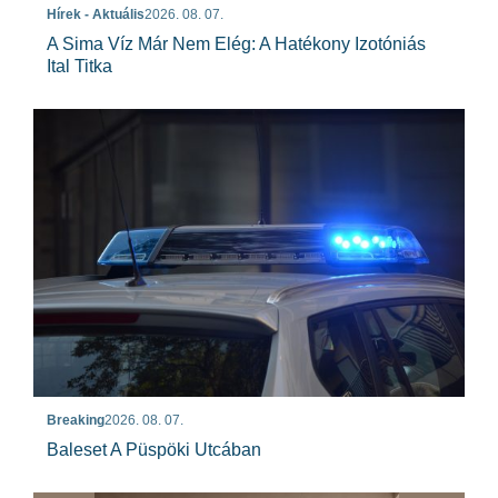
Hírek - Aktuális
2026. 08. 07.
A Sima Víz Már Nem Elég: A Hatékony Izotóniás
Ital Titka
Breaking
2026. 08. 07.
Baleset A Püspöki Utcában