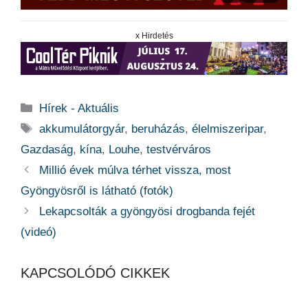
x Hirdetés
Kategória
Hírek - Aktuális
Címkék
akkumulátorgyár
,
beruházás
,
élelmiszeripar
,
Gazdaság
,
kína
,
Louhe
,
testvérváros
Millió évek múlva térhet vissza, most
Gyöngyösről is látható (fotók)
Lekapcsolták a gyöngyösi drogbanda fejét
(videó)
KAPCSOLÓDÓ CIKKEK