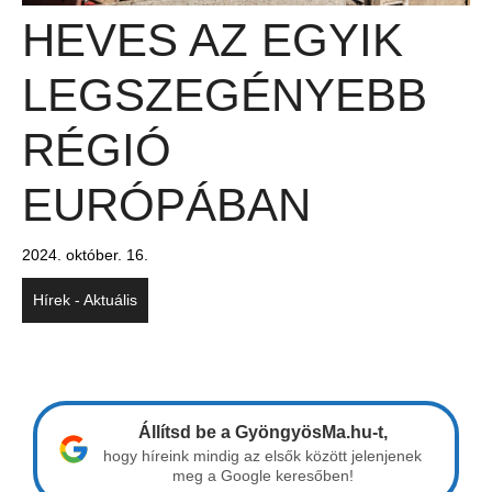
HEVES AZ EGYIK
LEGSZEGÉNYEBB
RÉGIÓ
EURÓPÁBAN
2024. október. 16.
Hírek - Aktuális
Állítsd be a GyöngyösMa.hu-t,
hogy híreink mindig az elsők között jelenjenek
meg a Google keresőben!