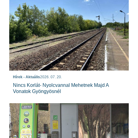
Hírek - Aktuális
2026. 07. 20.
Nincs Korlát- Nyolcvannal Mehetnek Majd A
Vonatok Gyöngyösnél