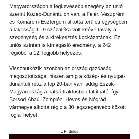
Magyarországon a legkevesebb szegény az unió
szerint Közép-Dunántúlon van, a Fejér, Veszprém
és Komárom-Esztergom alkotta területi egységben
a lakosság 11,9 százaléka volt kitéve tavaly a
szegénység és a kirekesztés kockázatának. Ez
uniós szinten is kimagasló eredmény, a 242
régióból a 12. legjobb helyezés.
Visszaütközik azonban az ország gazdasági
megosztottsága, hiszen amíg a közép- és nyugat-
dunántúli rész a top 20-ban van, addig Észak-
Magyarország a hátsó traktusban található, így
Borsod-Abaúj-Zemplén, Heves és Nógrád
vármegye alkotta régió a 30 legszegényebb között
foglal helyet.
x Hirdetés