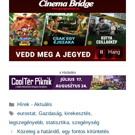
⏸
Hang
x Hirdetés
Kategória
Hírek - Aktuális
Címkék
eurostat
,
Gazdaság
,
kirekesztés
,
legszegényebb
,
statisztika
,
szegénység
Közeleg a határidő, egy fontos kitüntetés