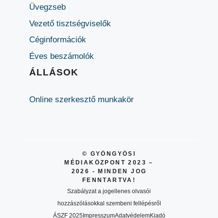
Üvegzseb
Vezető tisztségviselők
Céginformációk
Éves beszámolók
ÁLLÁSOK
Online szerkesztő munkakör
© GYÖNGYÖSI
MÉDIAKÖZPONT 2023 –
2026 - MINDEN JOG
FENNTARTVA!
Szabályzat a jogellenes olvasói
hozzászólásokkal szembeni fellépésről
ÁSZF 2025
Impresszum
Adatvédelem
Kiadó