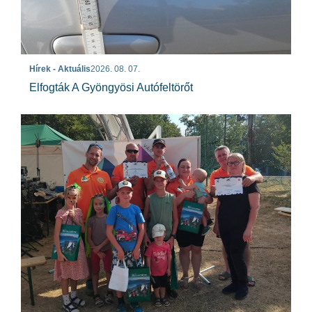
Hírek - Aktuális
2026. 08. 07.
Elfogták A Gyöngyösi Autófeltörőt