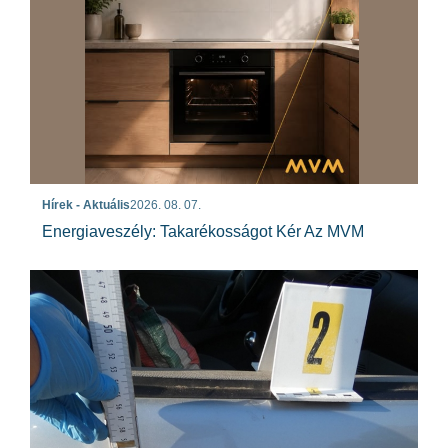
Hírek - Aktuális
2026. 08. 07.
Energiaveszély: Takarékosságot Kér Az MVM