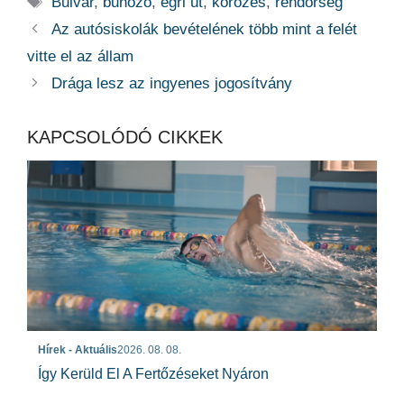
Bulvár
,
bűnöző
,
egri út
,
körözés
,
rendőrség
Az autósiskolák bevételének több mint a felét
vitte el az állam
Drága lesz az ingyenes jogosítvány
KAPCSOLÓDÓ CIKKEK
Hírek - Aktuális
2026. 08. 08.
Így Kerüld El A Fertőzéseket Nyáron