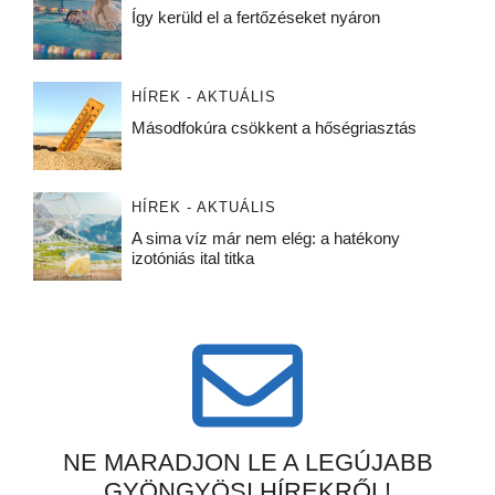
Így kerüld el a fertőzéseket nyáron
HÍREK - AKTUÁLIS
Másodfokúra csökkent a hőségriasztás
HÍREK - AKTUÁLIS
A sima víz már nem elég: a hatékony
izotóniás ital titka
NE MARADJON LE A LEGÚJABB
GYÖNGYÖSI HÍREKRŐL!