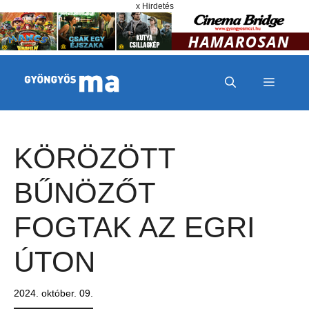
Megszakítás
Kilépés a tartalomba
x Hirdetés
MENÜ
KÖRÖZÖTT
BŰNÖZŐT
FOGTAK AZ EGRI
ÚTON
2024. október. 09.