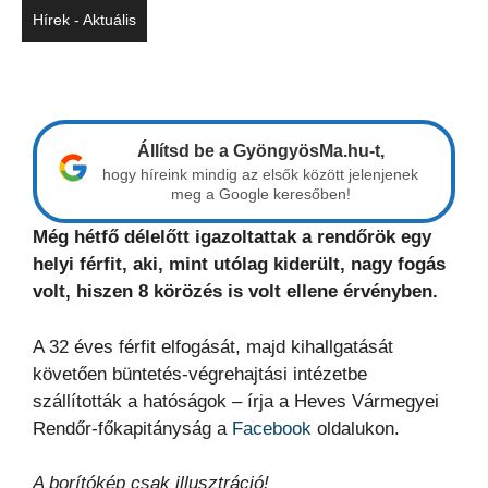
Hírek - Aktuális
Állítsd be a GyöngyösMa.hu-t,
hogy híreink mindig az elsők között jelenjenek
meg a Google keresőben!
Még hétfő délelőtt igazoltattak a rendőrök egy
helyi férfit, aki, mint utólag kiderült, nagy fogás
volt, hiszen 8 körözés is volt ellene érvényben.
A 32 éves férfit elfogását, majd kihallgatását
követően büntetés-végrehajtási intézetbe
szállították a hatóságok – írja a Heves Vármegyei
Rendőr-főkapitányság a
Facebook
oldalukon.
A borítókép csak illusztráció!