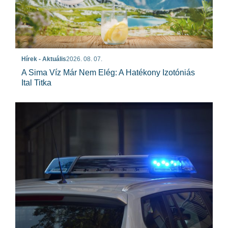
Hírek - Aktuális
2026. 08. 07.
A Sima Víz Már Nem Elég: A Hatékony Izotóniás
Ital Titka