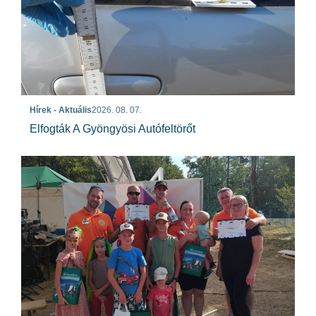
Hírek - Aktuális
2026. 08. 07.
Elfogták A Gyöngyösi Autófeltörőt