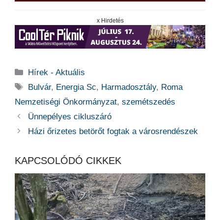
x Hirdetés
Kategória
Hírek - Aktuális
Címkék
Bulvár
,
Energia Sc
,
Harmadosztály
,
Roma
Nemzetiségi Önkormányzat
,
szemétszedés
Ünnepélyes cikluszáró
Házi őrizetes betörőt fogtak a városrendészek
KAPCSOLÓDÓ CIKKEK