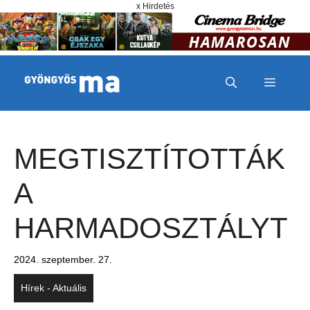
Megszakítás
Kilépés a tartalomba
x Hirdetés
MENÜ
MEGTISZTÍTOTTÁK
A
HARMADOSZTÁLYT
2024. szeptember. 27.
Hírek - Aktuális