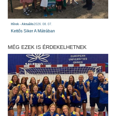
Hírek - Aktuális
2026. 08. 07.
Kettős Siker A Mátrában
MÉG EZEK IS ÉRDEKELHETNEK