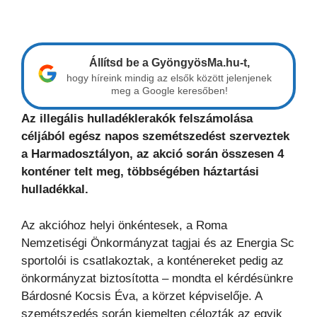
Állítsd be a GyöngyösMa.hu-t,
hogy híreink mindig az elsők között jelenjenek
meg a Google keresőben!
Az illegális hulladéklerakók felszámolása
céljából egész napos szemétszedést szerveztek
a Harmadosztályon, az akció során összesen 4
konténer telt meg, többségében háztartási
hulladékkal.
Az akcióhoz helyi önkéntesek, a Roma
Nemzetiségi Önkormányzat tagjai és az Energia Sc
sportolói is csatlakoztak, a konténereket pedig az
önkormányzat biztosította – mondta el kérdésünkre
Bárdosné Kocsis Éva, a körzet képviselője. A
szemétszedés során kiemelten célozták az egyik