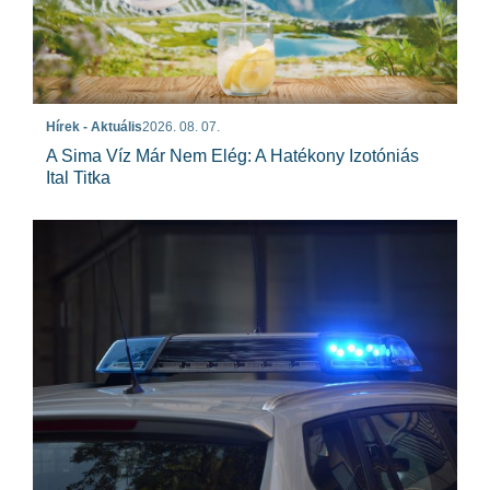
Hírek - Aktuális
2026. 08. 07.
A Sima Víz Már Nem Elég: A Hatékony Izotóniás
Ital Titka