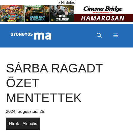
Megszakítás
Kilépés a tartalomba
x Hirdetés
MENÜ
SÁRBA RAGADT
ŐZET
MENTETTEK
2024. augusztus. 25.
Hírek - Aktuális