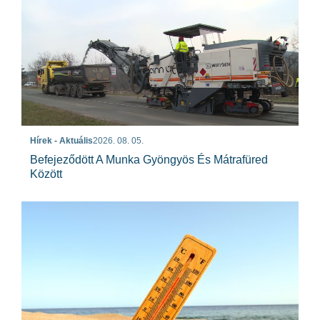
Hírek - Aktuális
2026. 08. 05.
Befejeződött A Munka Gyöngyös És Mátrafüred
Között