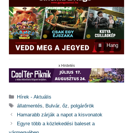
⏸
Hang
x Hirdetés
Kategória
Hírek - Aktuális
Címkék
állatmentés
,
Bulvár
,
őz
,
polgárőrök
Hamarabb zárják a napot a kisvonatok
Egyre több a közlekedési baleset a
vármegyében