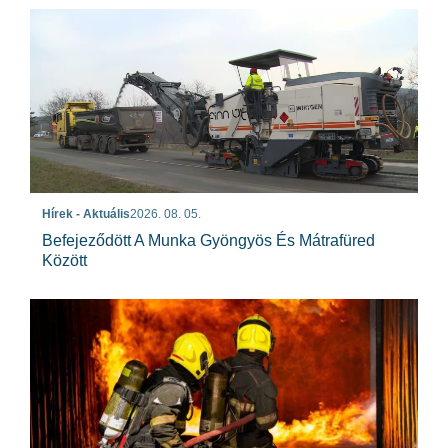
Hírek - Aktuális
2026. 08. 05.
Befejeződött A Munka Gyöngyös És Mátrafüred
Között