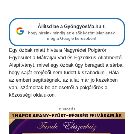
Állítsd be a GyöngyösMa.hu-t,
hogy híreink mindig az elsők között jelenjenek
meg a Google keresőben!
Egy őzbak miatt hívta a Nagyrédei Polgárőr
Egyesület a Mátraljai Vad és Egzotikus Állatmentő
Alapítványt, mivel egy őzbak úgy beragadt a sárba,
hogy saját erejéből nem tudott kiszabadulni. Hála
az emberi segítségnek, az állat már jó kezekben
van.-számoltak be az esetről a polgárőrök a
közösségi oldalukon.
x Hirdetés