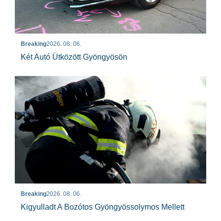
Breaking
2026. 08. 06.
Két Autó Ütközött Gyöngyösön
Breaking
2026. 08. 06.
Kigyulladt A Bozótos Gyöngyössolymos Mellett