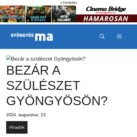
Megszakítás
Kilépés a tartalomba
x Hirdetés
MENÜ
BEZÁR A
SZÜLÉSZET
GYÖNGYÖSÖN?
2024. augusztus. 23.
Híradók