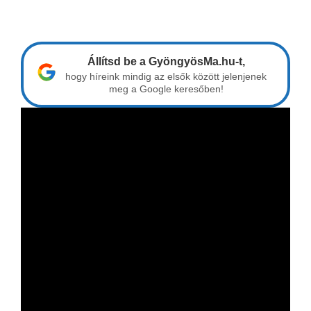
Állítsd be a GyöngyösMa.hu-t,
hogy híreink mindig az elsők között jelenjenek
meg a Google keresőben!