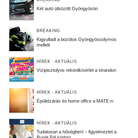
Két autó ütközött Gyöngyösön
BREAKING
Kigyulladt a bozótos Gyöngyössolymos
mellett
HÍREK - AKTUÁLIS
Vízipisztolyos rekordkísérlet a strandon
HÍREK - AKTUÁLIS
Épületzárás és home office a MATE-n
HÍREK - AKTUÁLIS
Tudatosan a hőségben! – figyelmeztet a
Bugát Pál kórház