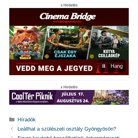
x Hirdetés
⏸
Hang
x Hirdetés
Kategória
Híradók
Leállhat a szülészeti osztály Gyöngyösön?