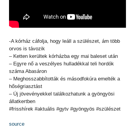
-A kórház cáfolja, hogy leáll a szülészet, ám több
orvos is távozik
– Ketten kerültek kórházba egy mai baleset után
– Egyre nő a veszélyes hulladékkal teli hordók
száma Abasáron
– Meghosszabbították és másodfokúra emelték a
hőségriasztást
– Új jövevényekkel találkozhatunk a gyöngyösi
állatkertben
#frisshírek #aktuális #gytv #gyöngyös #szülészet
source