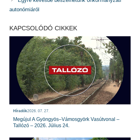
Egyre kevésbé beszélhetünk önkormányzati
autonómiáról
KAPCSOLÓDÓ CIKKEK
Híradók
2026. 07. 27.
Megújul A Gyöngyös–Vámosgyörk Vasútvonal –
Tallózó – 2026. Július 24.