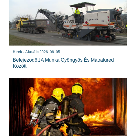
Hírek - Aktuális
2026. 08. 05.
Befejeződött A Munka Gyöngyös És Mátrafüred
Között