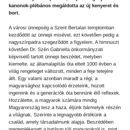
kanonok-plébános megáldotta az új kenyeret és
bort.
A városi ünnepség a Szent Bertalan templomban
kezdődött az ünnepi misével, ezt követően pedig a
nagyszínpadra szegeződött a figyelem. A himnuszt
követően Dr. Szén Gabriella önkormányzati
képviselő tartott ünnepi beszédet, melyben
kiemelte, az államalapítás óta eltelt 1000 évben a
világ rengeteget változott, minden a feje tetejére
állt. Egy valami azonban maradt a régi, a
magyarsághoz kapcsolódó érzeteink, hozott
ingereink és a generációk óta bennünk élő reflexek.
Hozzátette, a magyarok számára mindig
Magyarország lesz a haza, éljünk bármelyik részén
a világnak. Szerinte a legnagyobb értékünk a
család, amely társadalmunk alapja. Beszédében
megemlékezett a határon túli magyarokról is, mint