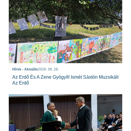
Hírek - Aktuális
2026. 06. 28.
Az Erdő És A Zene Gyógyít! Ismét Sástón Muzsikált
Az Erdő