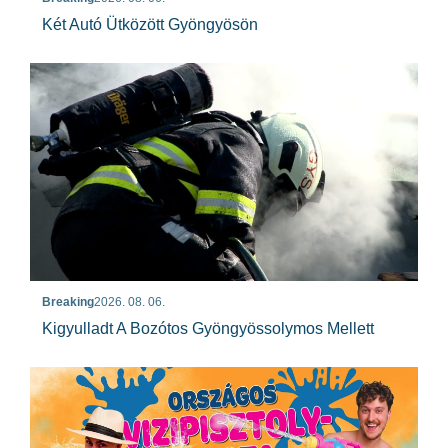
Két Autó Ütközött Gyöngyösön
Breaking
2026. 08. 06.
Kigyulladt A Bozótos Gyöngyössolymos Mellett