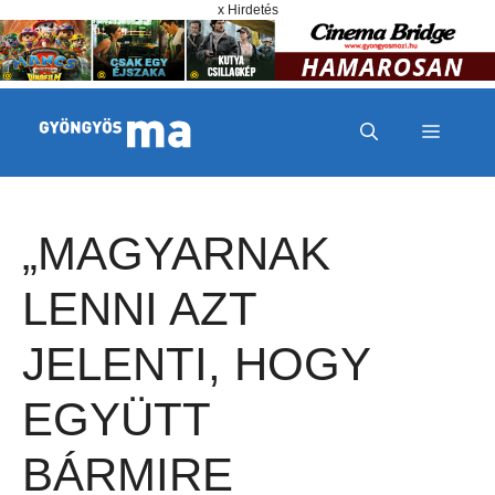
Megszakítás
Kilépés a tartalomba
x Hirdetés
MENÜ
„MAGYARNAK
LENNI AZT
JELENTI, HOGY
EGYÜTT
BÁRMIRE