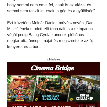
hogy semmi nem emel fel, csak is az alázat és
semmi sem taszít le, csak is gőg és a gyűlölség”
Ezt követően Molnár Dániel, művésznevén „Dan
Miller” énekes adott elő több dalt is a színpadon,
végül pedig Balog Gyula kanonok-plébános
megtartotta ünnepi imáját és megszentelte az új
kenyeret és a bort.
x Hirdetés
⏸
Hang