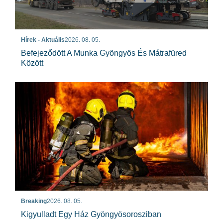
Hírek - Aktuális
2026. 08. 05.
Befejeződött A Munka Gyöngyös És Mátrafüred
Között
Breaking
2026. 08. 05.
Kigyulladt Egy Ház Gyöngyösorosziban