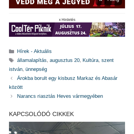
x Hirdetés
Kategória
Hírek - Aktuális
Címkék
államalapítás
,
augusztus 20
,
Kultúra
,
szent
istván
,
ünnepség
Árokba borult egy kisbusz Markaz és Abasár
között
Narancs riasztás Heves vármegyében
KAPCSOLÓDÓ CIKKEK