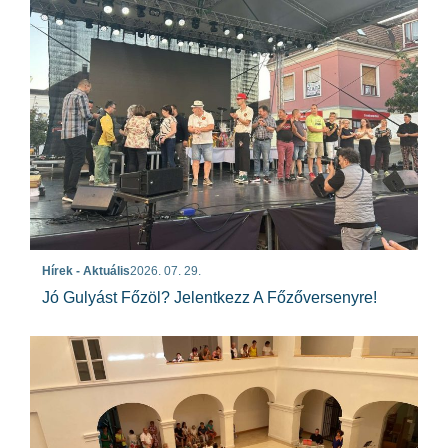
Hírek - Aktuális
2026. 07. 29.
Jó Gulyást Főzöl? Jelentkezz A Főzőversenyre!