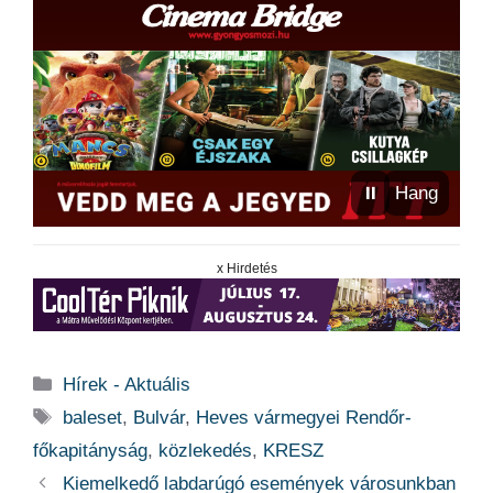
⏸
Hang
x Hirdetés
Kategória
Hírek - Aktuális
Címkék
baleset
,
Bulvár
,
Heves vármegyei Rendőr-
főkapitányság
,
közlekedés
,
KRESZ
Kiemelkedő labdarúgó események városunkban