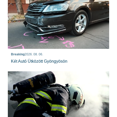
Breaking
2026. 08. 06.
Két Autó Ütközött Gyöngyösön