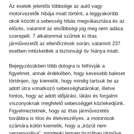
Az esetek jelentős többsége az autó vagy
motorvezetők hibája miatt történt, a leggyakoribb
okok között a sebesség hibás megválasztása és az
előzés, valamint az elsőbbségi jog meg nem adása
szerepelt. 7 alkalommal szűrtek ki ittas
járművezetőt az ellenőrzések során, valamint 237
esetben intézkedtek a biztonsági öv hiánya miatt.
Bejegyzésükben több dologra is felhívják a
figyelmet, annak érdekében, hogy kevesebb baleset
történjen, így kiemelik, hogy mindig tartsuk be az
adott útra vonatkozó sebességhatárokat, illetve
fontos, hogy az adott időjárási, látási és forgalmi
viszonyoknak megfelelő sebességgel közlekedjünk.
Figyelmeztetnek, hogy az ittas járművezetés
továbbra is tilos és életveszélyes. a motorosok
számára külön kiemelik, hogy a „közút nem
versenypálya”, mindenki legyen tisztában járműve