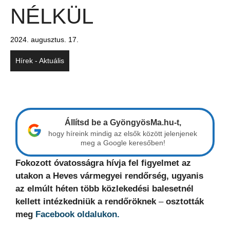
NÉLKÜL
2024. augusztus. 17.
Hírek - Aktuális
Állítsd be a GyöngyösMa.hu-t,
hogy híreink mindig az elsők között jelenjenek
meg a Google keresőben!
Fokozott óvatosságra hívja fel figyelmet az
utakon a Heves vármegyei rendőrség, ugyanis
az elmúlt héten több közlekedési balesetnél
kellett intézkedniük a rendőröknek
–
osztották
meg
Facebook oldalukon.