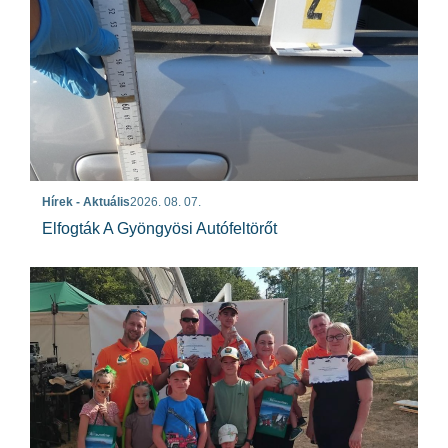
Hírek - Aktuális
2026. 08. 07.
Elfogták A Gyöngyösi Autófeltörőt