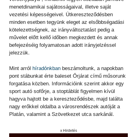
menetdinamikai sajátosságaival, illetve saját
vezetési képességeivel. Útkereszteződésben
minden esetben tegyünk eleget az elsőbbségadási
kötelezettségnek, az irányváltoztatást pedig a
művelet előtt kellő időben megkezdett és annak
befejezéséig folyamatosan adott irányjelzéssel
jelezzük.
Mint arról
híradónkban
beszámoltunk, a napokban
pont stábunkat érte baleset Őrjárat című műsorunk
forgatása közben. Információink szerint akkor egy
sport autó sofőrje, a stoptáblát figyelmen kívül
hagyva hajtott be a kereszteződésbe, majd találta
nagy erőkkel oldalba a városrendészek autóját a
Platán, valamint a Szövetkezet utca sarkánál.
x Hirdetés