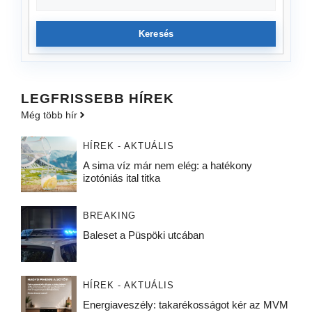
Keresés
LEGFRISSEBB HÍREK
Még több hír
HÍREK - AKTUÁLIS
A sima víz már nem elég: a hatékony
izotóniás ital titka
BREAKING
Baleset a Püspöki utcában
HÍREK - AKTUÁLIS
Energiaveszély: takarékosságot kér az MVM