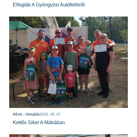
Elfogták A Gyöngyösi Autófeltörőt
Hírek - Aktuális
2026. 08. 07.
Kettős Siker A Mátrában