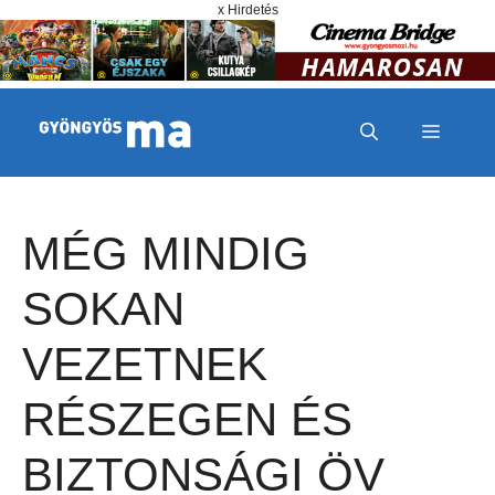
Megszakítás
Kilépés a tartalomba
x Hirdetés
MENÜ
MÉG MINDIG
SOKAN
VEZETNEK
RÉSZEGEN ÉS
BIZTONSÁGI ÖV