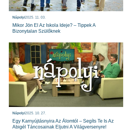
Nápolyi
2025. 11. 03.
Mikor Jön El Az Iskola Ideje? – Tippek A
Bizonytalan Szülőknek
Nápolyi
2025. 10. 27.
Egy Karnyújtásnyira Az Álomtól – Segíts Te Is Az
Abigél Táncosainak Eljutni A Világversenyre!