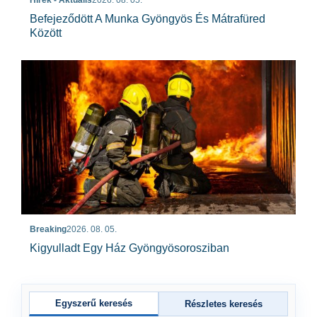
Befejeződött A Munka Gyöngyös És Mátrafüred
Között
Breaking
2026. 08. 05.
Kigyulladt Egy Ház Gyöngyösorosziban
Egyszerű keresés
Részletes keresés