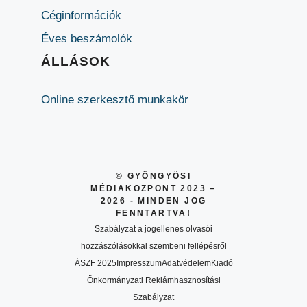
Céginformációk
Éves beszámolók
ÁLLÁSOK
Online szerkesztő munkakör
© GYÖNGYÖSI
MÉDIAKÖZPONT 2023 –
2026 - MINDEN JOG
FENNTARTVA!
Szabályzat a jogellenes olvasói
hozzászólásokkal szembeni fellépésről
ÁSZF 2025
Impresszum
Adatvédelem
Kiadó
Önkormányzati Reklámhasznosítási
Szabályzat