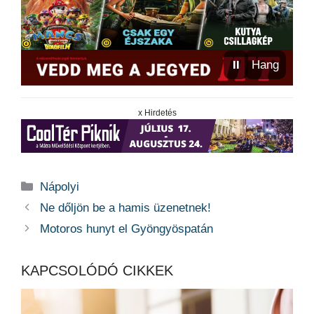
⏸
Hang
x Hirdetés
Kategória
Nápolyi
Ne dőljön be a hamis üzenetnek!
Motoros hunyt el Gyöngyöspatán
KAPCSOLÓDÓ CIKKEK