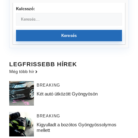
Kulcsszó:
Keresés
LEGFRISSEBB HÍREK
Még több hír
BREAKING
Két autó ütközött Gyöngyösön
BREAKING
Kigyulladt a bozótos Gyöngyössolymos
mellett