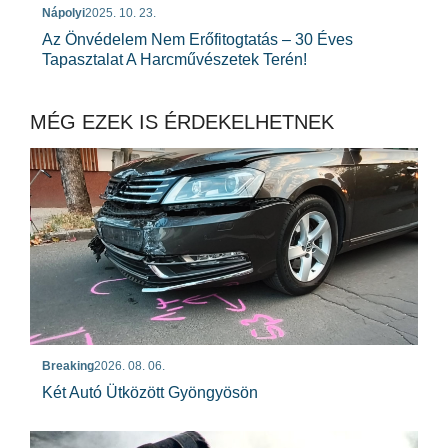
Nápolyi
2025. 10. 23.
Az Önvédelem Nem Erőfitogtatás – 30 Éves
Tapasztalat A Harcművészetek Terén!
MÉG EZEK IS ÉRDEKELHETNEK
Breaking
2026. 08. 06.
Két Autó Ütközött Gyöngyösön