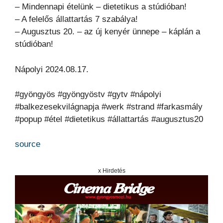
– Mindennapi ételünk – dietetikus a stúdióban!
– A felelős állattartás 7 szabálya!
– Augusztus 20. – az új kenyér ünnepe – káplán a
stúdióban!
Nápolyi 2024.08.17.
#gyöngyös #gyöngyöstv #gytv #nápolyi
#balkezesekvilágnapja #werk #strand #farkasmály
#popup #étel #dietetikus #állattartás #augusztus20
source
x Hirdetés