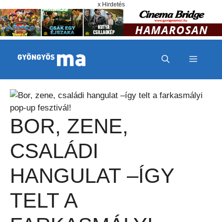
Megszakítás
Kilépés a tartalomba
x Hirdetés
MENÜ
BOR, ZENE,
CSALÁDI
HANGULAT –ÍGY
TELT A