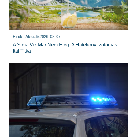
Hírek - Aktuális
2026. 08. 07.
A Sima Víz Már Nem Elég: A Hatékony Izotóniás
Ital Titka