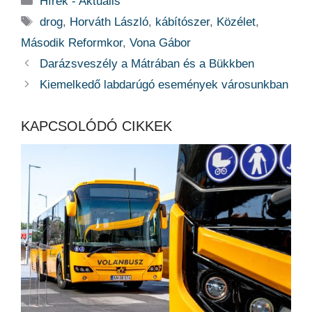
Hírek - Aktuális
Címkék
drog
,
Horváth László
,
kábítószer
,
Közélet
,
Második Reformkor
,
Vona Gábor
Darázsveszély a Mátrában és a Bükkben
Kiemelkedő labdarúgó események városunkban
KAPCSOLÓDÓ CIKKEK