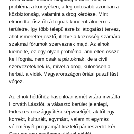
probléma a környéken, a legfontosabb azonban a
közbiztonság, valamint a drog kérdése. Mint
elmondta, ősztől rá fognak koncentrálni erre a
területre, így több településre is látogatást tervez,
ahol ismeretterjesztő, illetve a közösség számára,
szakmai fórumok szerveznek majd. Az elnök
kiemelte, ez egy olyan probléma, ami ellen össze
kell fognia, nem csak a pártoknak, de a civil
szervezeteknek is, mivel a drog, különösen a
herbál, a vidék Magyarországon óriási pusztítást
végez.
Az elnök hétfőhöz hasonlóan ismét vitára invitálta
Horváth Lászlót, a választó kerület jelenlegi,
Fideszes országgyűlési képviselőjét, akitől egy
korrekt, kulturált, egymást, valamint egymás
véleményét programját tisztelő párbeszédet kér.