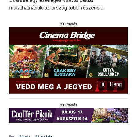
Szerinte egy esetleges vitával példát
mutathatnának az ország többi részének.
x Hirdetés
⏸
Hang
x Hirdetés
Kategória