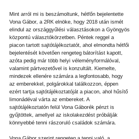
Mint arról mi is beszámoltunk, hétfőn bejelentette
Vona Gábor, a 2RK elnöke, hogy 2018 után ismét
elindul az országgyűlési választásokon a Gyöngyös
központú választókörzetben. Péntek reggel a
piacon tartott sajtótájékoztatót, ahol elmondta hétfői
bejelentését követően rengeteg bátorítást kapott,
azóta pedig már több helyi véleményformálóval,
valamint pártvezetővel is konzultált. Kiemelte,
mindezek ellenére számára a legfontosabb, hogy
az emberekkel, polgárokkal találkozzon, éppen
ezért tartja sajtótájékoztatóját a piacon, ahol hűsítő
limonádéval várta az embereket. A
sajtótájékoztatón felül Vona Gáborék pénzt is
gyűjtöttek, amellyel az iskolakezdést próbálják
könnyebbé tenni rászoruló családok számára.
Vona Gábor szerint rengeteg a tenni való, a