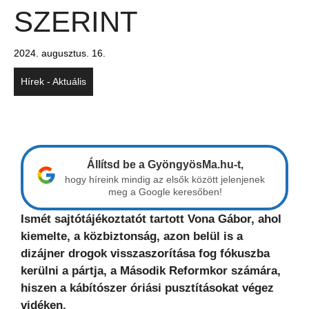
SZERINT
2024. augusztus. 16.
Hírek - Aktuális
Állítsd be a GyöngyösMa.hu-t,
hogy híreink mindig az elsők között jelenjenek
meg a Google keresőben!
Ismét sajtótájékoztatót tartott Vona Gábor, ahol
kiemelte, a közbiztonság, azon belül is a
dizájner drogok visszaszorítása fog fókuszba
kerülni a pártja, a Második Reformkor számára,
hiszen a kábítószer óriási pusztításokat végez
vidéken.