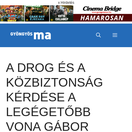
Megszakítás
Kilépés a tartalomba
x Hirdetés
MENÜ
A DROG ÉS A
KÖZBIZTONSÁG
KÉRDÉSE A
LEGÉGETŐBB
VONA GÁBOR