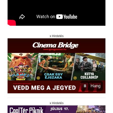
x Hirdetés
⏸
Hang
x Hirdetés