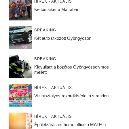
HÍREK - AKTUÁLIS
Kettős siker a Mátrában
BREAKING
Két autó ütközött Gyöngyösön
BREAKING
Kigyulladt a bozótos Gyöngyössolymos
mellett
HÍREK - AKTUÁLIS
Vízipisztolyos rekordkísérlet a strandon
HÍREK - AKTUÁLIS
Épületzárás és home office a MATE-n