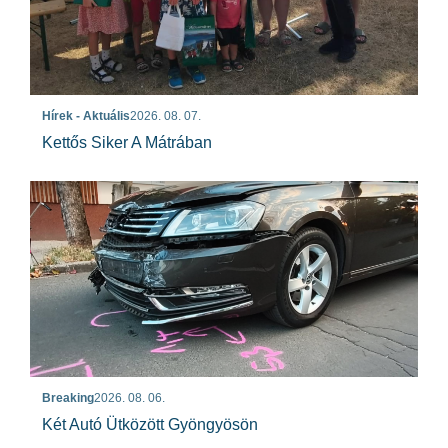
Hírek - Aktuális
2026. 08. 07.
Kettős Siker A Mátrában
Breaking
2026. 08. 06.
Két Autó Ütközött Gyöngyösön