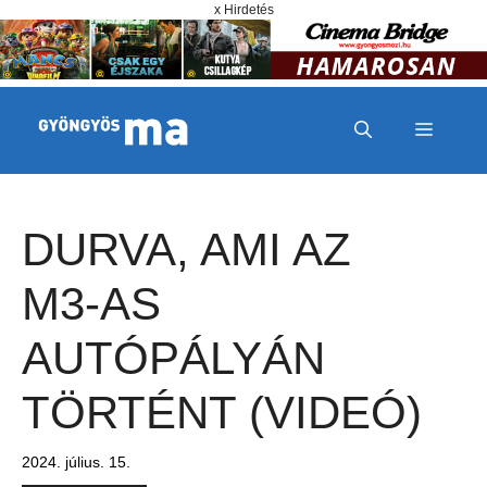
Megszakítás
Kilépés a tartalomba
x Hirdetés
MENÜ
DURVA, AMI AZ
M3-AS
AUTÓPÁLYÁN
TÖRTÉNT (VIDEÓ)
2024. július. 15.