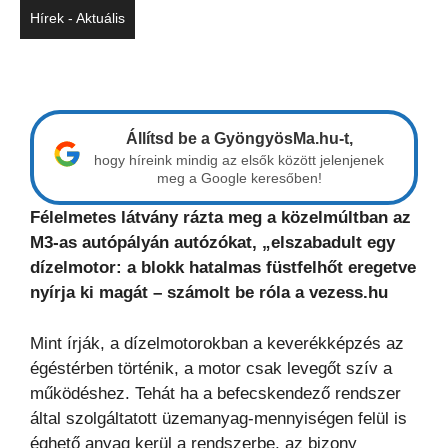
Hírek - Aktuális
Állítsd be a GyöngyösMa.hu-t,
hogy híreink mindig az elsők között jelenjenek
meg a Google keresőben!
Félelmetes látvány rázta meg a közelmúltban az
M3-as autópályán autózókat, „elszabadult egy
dízelmotor: a blokk hatalmas füstfelhőt eregetve
nyírja ki magát – számolt be róla a vezess.hu
Mint írják, a dízelmotorokban a keverékképzés az
égéstérben történik, a motor csak levegőt szív a
működéshez. Tehát ha a befecskendező rendszer
által szolgáltatott üzemanyag-mennyiségen felül is
éghető anyag kerül a rendszerbe, az bizony