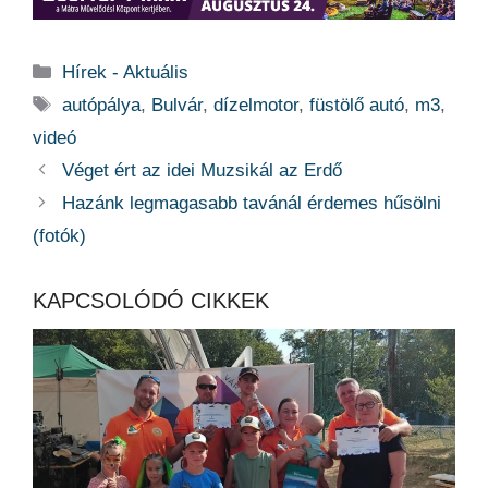
Kategória
Hírek - Aktuális
Címkék
autópálya
,
Bulvár
,
dízelmotor
,
füstölő autó
,
m3
,
videó
Véget ért az idei Muzsikál az Erdő
Hazánk legmagasabb tavánál érdemes hűsölni
(fotók)
KAPCSOLÓDÓ CIKKEK