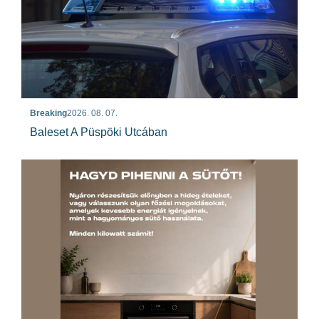
Breaking
2026. 08. 07.
Baleset A Püspöki Utcában