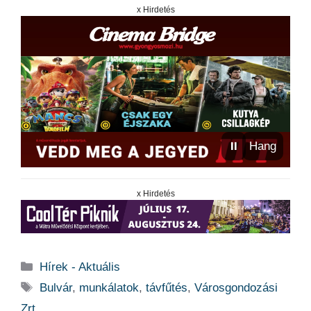
x Hirdetés
⏸
Hang
x Hirdetés
Kategória
Hírek - Aktuális
Címkék
Bulvár
,
munkálatok
,
távfűtés
,
Városgondozási
Zrt