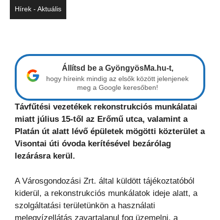
Hírek - Aktuális
Állítsd be a GyöngyösMa.hu-t,
hogy híreink mindig az elsők között jelenjenek
meg a Google keresőben!
Távfűtési vezetékek rekonstrukciós munkálatai
miatt július 15-től az Erőmű utca, valamint a
Platán út alatt lévő épületek mögötti közterület a
Visontai úti óvoda kerítésével bezárólag
lezárásra kerül.
A Városgondozási Zrt. által küldött tájékoztatóból
kiderül, a rekonstrukciós munkálatok ideje alatt, a
szolgáltatási területünkön a használati
melegvízellátás zavartalanul fog üzemelni, a