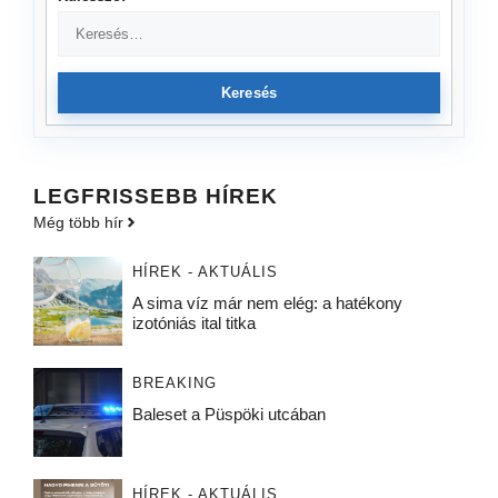
Keresés
LEGFRISSEBB HÍREK
Még több hír
HÍREK - AKTUÁLIS
A sima víz már nem elég: a hatékony
izotóniás ital titka
BREAKING
Baleset a Püspöki utcában
HÍREK - AKTUÁLIS