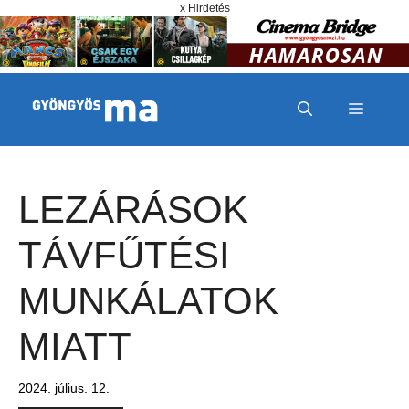
Megszakítás
Kilépés a tartalomba
x Hirdetés
MENÜ
LEZÁRÁSOK
TÁVFŰTÉSI
MUNKÁLATOK
MIATT
2024. július. 12.