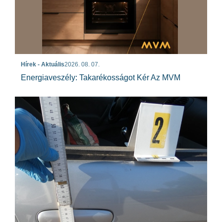
Hírek - Aktuális
2026. 08. 07.
Energiaveszély: Takarékosságot Kér Az MVM