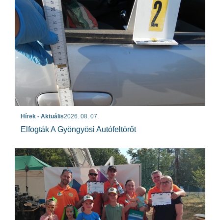
Hírek - Aktuális
2026. 08. 07.
Elfogták A Gyöngyösi Autófeltörőt