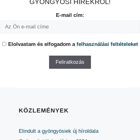
GYÖNGYÖSI HÍREKRŐL!
E-mail cím:
Elolvastam és elfogadom a
felhasználási feltételeket
KÖZLEMÉNYEK
Elindult a gyöngyösiek új híroldala