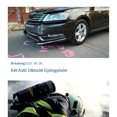
Breaking
2026. 08. 06.
Két Autó Ütközött Gyöngyösön