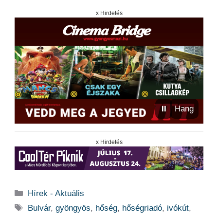
x Hirdetés
⏸
Hang
x Hirdetés
Kategória
Hírek - Aktuális
Címkék
Bulvár
,
gyöngyös
,
hőség
,
hőségriadó
,
ivókút
,