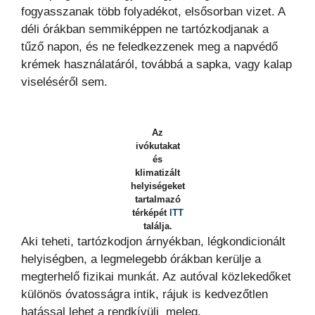
fogyasszanak több folyadékot, elsősorban vizet. A
déli órákban semmiképpen ne tartózkodjanak a
tűző napon, és ne feledkezzenek meg a napvédő
krémek használatáról, továbbá a sapka, vagy kalap
viseléséről sem.
Az
ivókutakat
és
klimatizált
helyiségeket
tartalmazó
térképét
ITT
találja.
Aki teheti, tartózkodjon árnyékban, légkondicionált
helyiségben, a legmelegebb órákban kerülje a
megterhelő fizikai munkát. Az autóval közlekedőket
különös óvatosságra intik, rájuk is kedvezőtlen
hatással lehet a rendkívüli meleg.