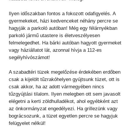
Ilyen időszakban fontos a fokozott odafigyelés. A
gyermekeket, házi kedvenceket néhány percre se
hagyják a parkoló autóban! Még egy félárnyékban
parkoló jármű utastere is életveszélyesen
felmelegedhet. Ha bárki autóban hagyott gyermeket
vagy háziállatot lát, azonnal hívja a 112-es
segélyhívószámot!
A szabadtéri tüzek megelőzése érdekében erdőben
csak a kijelölt tűzrakóhelyen gyújtsunk tüzet, ott is
csak akkor, ha az adott vármegyében nincs
tűzgyújtási tilalom. Ilyen melegben ott sem javasolt
elégetni a kerti zöldhulladékot, ahol egyébként azt
az önkormányzat engedélyezi. Ha grillezünk vagy
bográcsozunk, a tüzet egyetlen percre se hagyjuk
felügyelet nélkül!