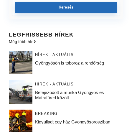
Keresés
LEGFRISSEBB HÍREK
Még több hír
HÍREK - AKTUÁLIS
Gyöngyösön is toboroz a rendőrség
HÍREK - AKTUÁLIS
Befejeződött a munka Gyöngyös és
Mátrafüred között
BREAKING
Kigyulladt egy ház Gyöngyösorosziban