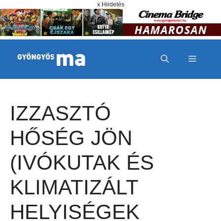
Megszakítás
Kilépés a tartalomba
x Hirdetés
MENÜ
IZZASZTÓ
HŐSÉG JÖN
(IVÓKUTAK ÉS
KLIMATIZÁLT
HELYISÉGEK