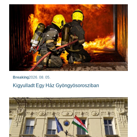
Breaking
2026. 08. 05.
Kigyulladt Egy Ház Gyöngyösorosziban