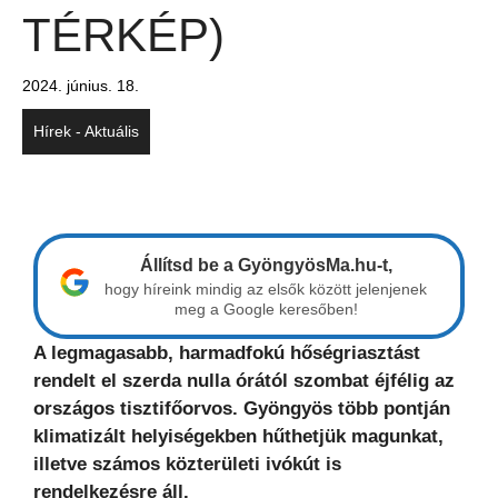
TÉRKÉP)
2024. június. 18.
Hírek - Aktuális
Állítsd be a GyöngyösMa.hu-t,
hogy híreink mindig az elsők között jelenjenek
meg a Google keresőben!
A legmagasabb, harmadfokú hőségriasztást
rendelt el szerda nulla órától szombat éjfélig az
országos tisztifőorvos. Gyöngyös több pontján
klimatizált helyiségekben hűthetjük magunkat,
illetve számos közterületi ivókút is
rendelkezésre áll.