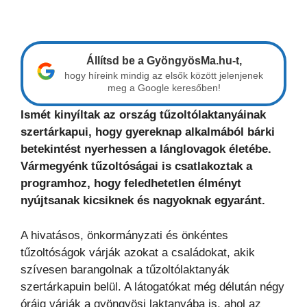
Állítsd be a GyöngyösMa.hu-t,
hogy híreink mindig az elsők között jelenjenek
meg a Google keresőben!
Ismét kinyíltak az ország tűzoltólaktanyáinak
szertárkapui, hogy gyereknap alkalmából bárki
betekintést nyerhessen a lánglovagok életébe.
Vármegyénk tűzoltóságai is csatlakoztak a
programhoz, hogy feledhetetlen élményt
nyújtsanak kicsiknek és nagyoknak egyaránt.
A hivatásos, önkormányzati és önkéntes
tűzoltóságok várják azokat a családokat, akik
szívesen barangolnak a tűzoltólaktanyák
szertárkapuin belül. A látogatókat még délután négy
óráig várják a gyöngyösi laktanyába is, ahol az