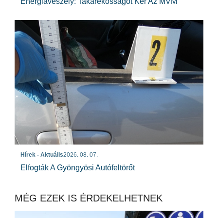
Energiaveszély: Takarékosságot Kér Az MVM
Hírek - Aktuális
2026. 08. 07.
Elfogták A Gyöngyösi Autófeltörőt
MÉG EZEK IS ÉRDEKELHETNEK