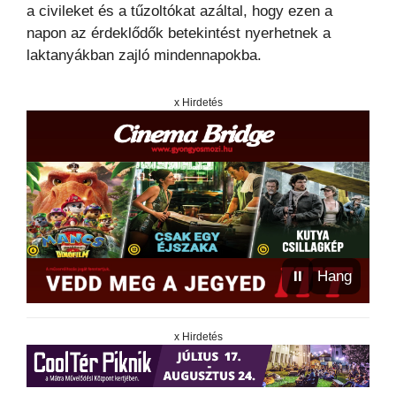
a civileket és a tűzoltókat azáltal, hogy ezen a
napon az érdeklődők betekintést nyerhetnek a
laktanyákban zajló mindennapokba.
x Hirdetés
⏸
Hang
x Hirdetés