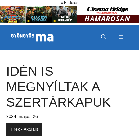
Megszakítás
Kilépés a tartalomba
x Hirdetés
MENÜ
IDÉN IS
MEGNYÍLTAK A
SZERTÁRKAPUK
2024. május. 26.
Hírek - Aktuális