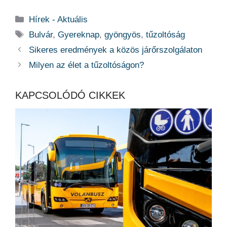
Kategória
Hírek - Aktuális
Címkék
Bulvár
,
Gyereknap
,
gyöngyös
,
tűzoltóság
Sikeres eredmények a közös járőrszolgálaton
Milyen az élet a tűzoltóságon?
KAPCSOLÓDÓ CIKKEK