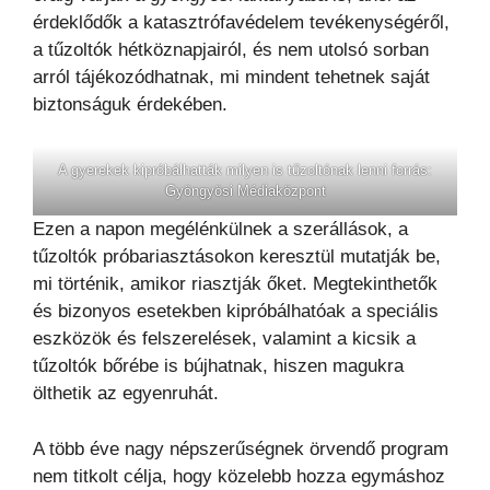
érdeklődők a katasztrófavédelem tevékenységéről,
a tűzoltók hétköznapjairól, és nem utolsó sorban
arról tájékozódhatnak, mi mindent tehetnek saját
biztonságuk érdekében.
A gyerekek kipróbálhatták milyen is tűzoltónak lenni forrás:
Gyöngyösi Médiaközpont
Ezen a napon megélénkülnek a szerállások, a
tűzoltók próbariasztásokon keresztül mutatják be,
mi történik, amikor riasztják őket. Megtekinthetők
és bizonyos esetekben kipróbálhatóak a speciális
eszközök és felszerelések, valamint a kicsik a
tűzoltók bőrébe is bújhatnak, hiszen magukra
ölthetik az egyenruhát.
A több éve nagy népszerűségnek örvendő program
nem titkolt célja, hogy közelebb hozza egymáshoz