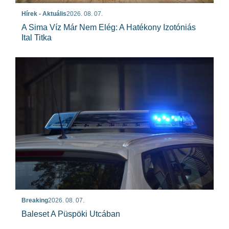
Hírek - Aktuális
2026. 08. 07.
A Sima Víz Már Nem Elég: A Hatékony Izotóniás
Ital Titka
Breaking
2026. 08. 07.
Baleset A Püspöki Utcában