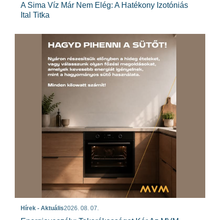
A Sima Víz Már Nem Elég: A Hatékony Izotóniás
Ital Titka
Hírek - Aktuális
2026. 08. 07.