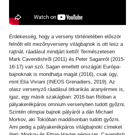
Érdekesség, hogy a verseny történetében először
felnőtt elit mezőnyverseny világbajnok is ott lesz a
rajtnál, ráadásul mindjárt kettő! Természetesen
Mark Cavendishről (2011) és Peter Saganról (2015-
16-17) van szó. Sagan emellett országúti Európa-
bajnoknak is mondhatja magát (2016), csak úgy,
mint Elia Viviani (INEOS Grenadiers, 2019). Az
olasz versenyző ráadásul ötkarikás aranyérmes is,
igaz, egy másik szakágban: 2016-ban Rióban a
pályakerékpáros omnium versenyben tudott győzni.
Szintén olimpiai bajnok pályáról a dán Michael
Morkov, aki Tokióban maddisonban tudott győzni.
Ami pedig a pályakerékpáros világbajnoki címeket
illeti: Morkov és Ethan Hayter négyszer, Cavendish