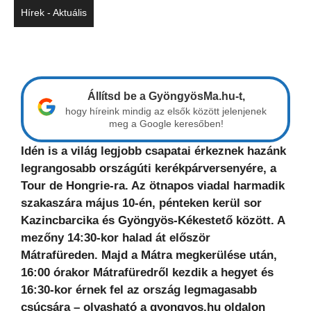
Hírek - Aktuális
Állítsd be a GyöngyösMa.hu-t,
hogy híreink mindig az elsők között jelenjenek
meg a Google keresőben!
Idén is a világ legjobb csapatai érkeznek hazánk
legrangosabb országúti kerékpárversenyére, a
Tour de Hongrie-ra. Az ötnapos viadal harmadik
szakaszára május 10-én, pénteken kerül sor
Kazincbarcika és Gyöngyös-Kékestető között. A
mezőny 14:30-kor halad át először
Mátrafüreden. Majd a Mátra megkerülése után,
16:00 órakor Mátrafüredről kezdik a hegyet és
16:30-kor érnek fel az ország legmagasabb
csúcsára – olvasható a gyongyos.hu oldalon