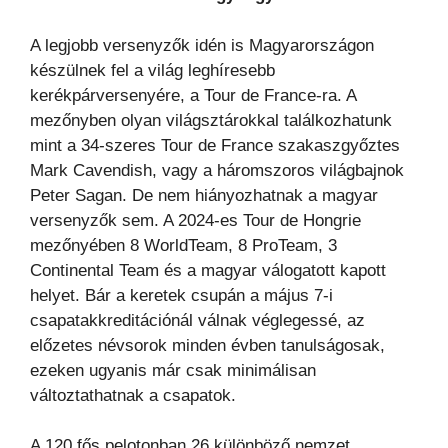
A legjobb versenyzők idén is Magyarországon
készülnek fel a világ leghíresebb
kerékpárversenyére, a Tour de France-ra. A
mezőnyben olyan világsztárokkal találkozhatunk
mint a 34-szeres Tour de France szakaszgyőztes
Mark Cavendish, vagy a háromszoros világbajnok
Peter Sagan. De nem hiányozhatnak a magyar
versenyzők sem. A 2024-es Tour de Hongrie
mezőnyében 8 WorldTeam, 8 ProTeam, 3
Continental Team és a magyar válogatott kapott
helyet. Bár a keretek csupán a május 7-i
csapatakkreditációnál válnak véglegessé, az
előzetes névsorok minden évben tanulságosak,
ezeken ugyanis már csak minimálisan
változtathatnak a csapatok.
A 120 fős pelotonban 26 különböző nemzet