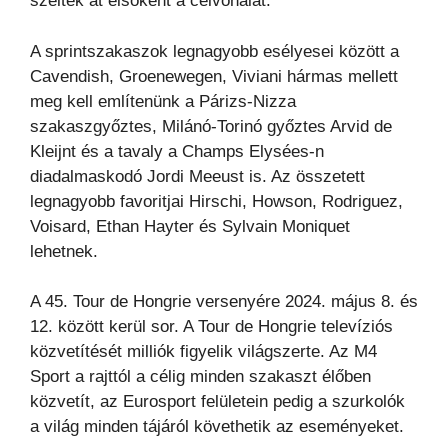
szelték át elsőként a célvonalat.
A sprintszakaszok legnagyobb esélyesei között a
Cavendish, Groenewegen, Viviani hármas mellett
meg kell említenünk a Párizs-Nizza
szakaszgyőztes, Milánó-Torinó győztes Arvid de
Kleijnt és a tavaly a Champs Elysées-n
diadalmaskodó Jordi Meeust is. Az összetett
legnagyobb favoritjai Hirschi, Howson, Rodriguez,
Voisard, Ethan Hayter és Sylvain Moniquet
lehetnek.
A 45. Tour de Hongrie versenyére 2024. május 8. és
12. között kerül sor. A Tour de Hongrie televíziós
közvetítését milliók figyelik világszerte. Az M4
Sport a rajttól a célig minden szakaszt élőben
közvetít, az Eurosport felületein pedig a szurkolók
a világ minden tájáról követhetik az eseményeket.