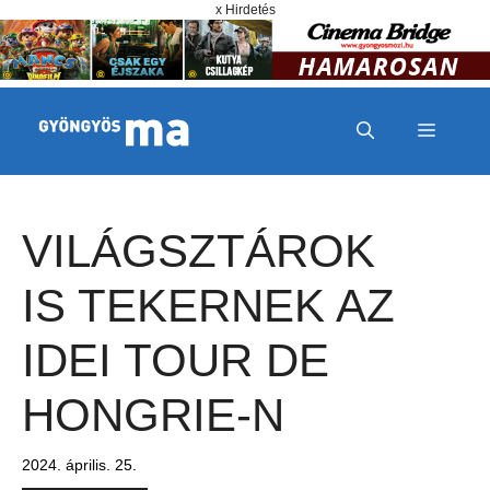
Megszakítás
Kilépés a tartalomba
x Hirdetés
MENÜ
VILÁGSZTÁROK
IS TEKERNEK AZ
IDEI TOUR DE
HONGRIE-N
2024. április. 25.