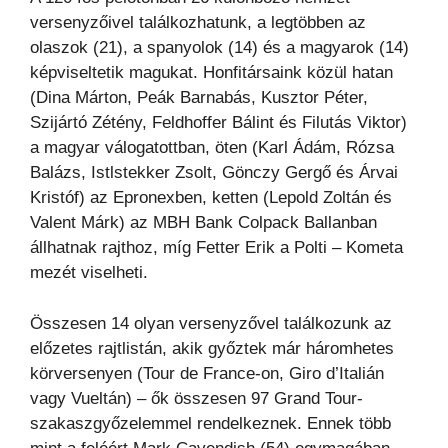
versenyzőivel találkozhatunk, a legtöbben az
olaszok (21), a spanyolok (14) és a magyarok (14)
képviseltetik magukat. Honfitársaink közül hatan
(Dina Márton, Peák Barnabás, Kusztor Péter,
Szijártó Zétény, Feldhoffer Bálint és Filutás Viktor)
a magyar válogatottban, öten (Karl Ádám, Rózsa
Balázs, Istlstekker Zsolt, Gönczy Gergő és Árvai
Kristóf) az Epronexben, ketten (Lepold Zoltán és
Valent Márk) az MBH Bank Colpack Ballanban
állhatnak rajthoz, míg Fetter Erik a Polti – Kometa
mezét viselheti.
Összesen 14 olyan versenyzővel találkozunk az
előzetes rajtlistán, akik győztek már háromhetes
körversenyen (Tour de France-on, Giro d’Italián
vagy Vueltán) – ők összesen 97 Grand Tour-
szakaszgyőzelemmel rendelkeznek. Ennek több