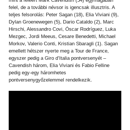
mint a feléért Mark Cavendish (54) egymagában
felel, de a további névsor is igencsak illusztris. A
teljes felsorolás: Peter Sagan (18), Elia Viviani (9),
Dylan Groenewegen (5), Dario Cataldo (2), Marc
Hirschi, Alessandro Covi, Óscar Rodríguez, Luka
Mezgec, Jordi Meeus, Cesare Benedetti, Michael
Morkov, Valerio Conti, Kristian Sbaragli (1). Sagan
emellett hétszer nyerte meg a Tour de France,
egyszer pedig a Giro d’Italia pontversenyét –
Cavendish három, Elia Viviani és Fabio Felline
pedig egy-egy háromhetes
pontversenygyőzelemmel rendelkezik.