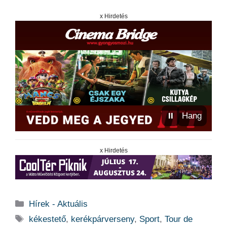
x Hirdetés
⏸
Hang
x Hirdetés
Kategória
Hírek - Aktuális
Címkék
kékestető
,
kerékpárverseny
,
Sport
,
Tour de