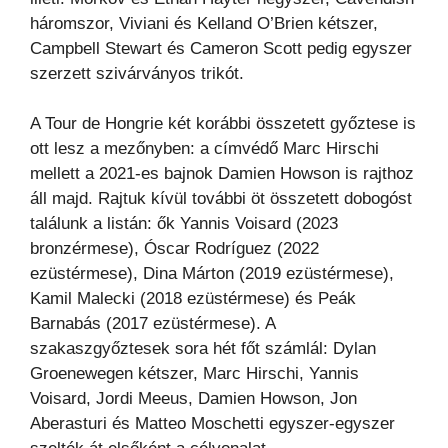
háromszor, Viviani és Kelland O’Brien kétszer,
Campbell Stewart és Cameron Scott pedig egyszer
szerzett szivárványos trikót.
A Tour de Hongrie két korábbi összetett győztese is
ott lesz a mezőnyben: a címvédő Marc Hirschi
mellett a 2021-es bajnok Damien Howson is rajthoz
áll majd. Rajtuk kívül további öt összetett dobogóst
találunk a listán: ők Yannis Voisard (2023
bronzérmese), Óscar Rodríguez (2022
ezüstérmese), Dina Márton (2019 ezüstérmese),
Kamil Malecki (2018 ezüstérmese) és Peák
Barnabás (2017 ezüstérmese). A
szakaszgyőztesek sora hét főt számlál: Dylan
Groenewegen kétszer, Marc Hirschi, Yannis
Voisard, Jordi Meeus, Damien Howson, Jon
Aberasturi és Matteo Moschetti egyszer-egyszer