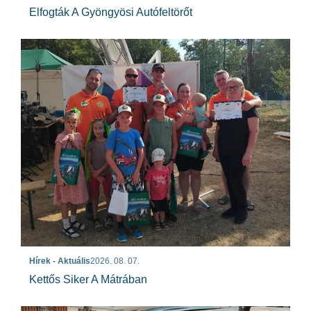
Elfogták A Gyöngyösi Autófeltörőt
Hírek - Aktuális
2026. 08. 07.
Kettős Siker A Mátrában