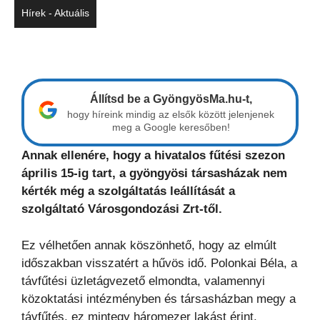
Hírek - Aktuális
Állítsd be a GyöngyösMa.hu-t,
hogy híreink mindig az elsők között jelenjenek
meg a Google keresőben!
Annak ellenére, hogy a hivatalos fűtési szezon
április 15-ig tart, a gyöngyösi társasházak nem
kérték még a szolgáltatás leállítását a
szolgáltató Városgondozási Zrt-től.
Ez vélhetően annak köszönhető, hogy az elmúlt
időszakban visszatért a hűvös idő. Polonkai Béla, a
távfűtési üzletágvezető elmondta, valamennyi
közoktatási intézményben és társasházban megy a
távfűtés, ez mintegy háromezer lakást érint.