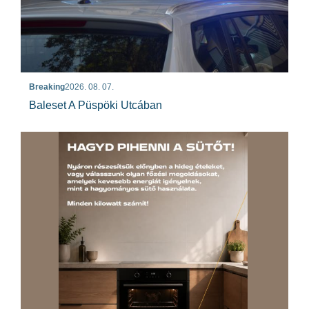
Breaking
2026. 08. 07.
Baleset A Püspöki Utcában