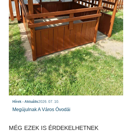
Hírek - Aktuális
2026. 07. 10.
Megújulnak A Város Óvodái
MÉG EZEK IS ÉRDEKELHETNEK