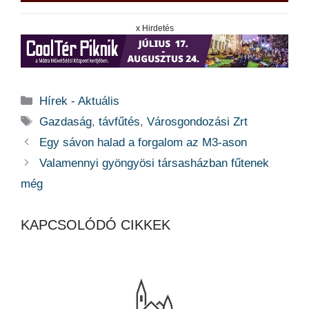
x Hirdetés
Kategória
Hírek - Aktuális
Címkék
Gazdaság
,
távfűtés
,
Városgondozási Zrt
Egy sávon halad a forgalom az M3-ason
Valamennyi gyöngyösi társasházban fűtenek
még
KAPCSOLÓDÓ CIKKEK