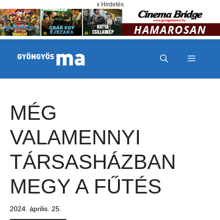
Megszakítás
Kilépés a tartalomba
x Hirdetés
MENÜ
MÉG
VALAMENNYI
TÁRSASHÁZBAN
MEGY A FŰTÉS
2024. április. 25.