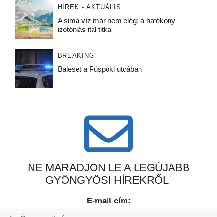
HÍREK - AKTUÁLIS
A sima víz már nem elég: a hatékony
izotóniás ital titka
BREAKING
Baleset a Püspöki utcában
NE MARADJON LE A LEGÚJABB
GYÖNGYÖSI HÍREKRŐL!
E-mail cím: