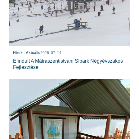
Hírek - Aktuális
2026. 07. 14.
Elindult A Mátraszentistváni Sípark Négyévszakos
Fejlesztése