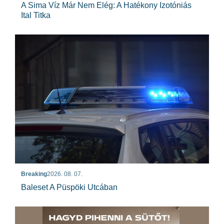
A Sima Víz Már Nem Elég: A Hatékony Izotóniás
Ital Titka
Breaking
2026. 08. 07.
Baleset A Püspöki Utcában