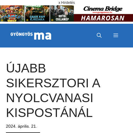
Megszakítás
Kilépés a tartalomba
x Hirdetés
MENÜ
ÚJABB
SIKERSZTORI A
NYOLCVANASI
KISPOSTÁNÁL
2024. április. 21.