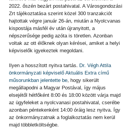
2022. őszén bezárt postahivatal.
A Városgondozási
Zrt tájékoztatása szerint közel 300 tranzakciót
hajtottak végre január 26-án, miután a Nyolcvanas
kispostája másfél év után újranyitott, a
népszerűsége pedig azóta is töretlen. Azonban
voltak az ott élőknek olyan kérései, amiket a helyi
képviselők igyekeztek megoldani.
Ilyen a hosszított nyitva tartás.
Dr. Végh Attila
önkormányzati képviselő Aktuális Extra című
műsorunkban jelentette be
, hogy sikerült
megállapodni a Magyar Postával, így május
elsejétől hétfőként 8:00 és 18:00 között várja majd
az ügyfeleket a nyolcvanasi postahivatal, cserébe
azonban péntekenként 14:00 óráig lesz nyitva. Így
az önkormányzatnak a foglalkoztatás nem kerül
majd többletköltségbe.