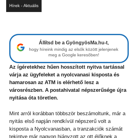
Hírek - Aktuális
Állítsd be a GyöngyösMa.hu-t,
hogy híreink mindig az elsők között jelenjenek
meg a Google keresőben!
Az ígéretekhez hűen hosszított nyitva tartással
várja az ügyfeleket a nyolcvanasi kisposta és
hamarosan az ATM is elérhető lesz a
városrészben. A postahivatal népszerűsége újra
nyitása óta töretlen.
Mint arról korábban többször beszámoltunk,
már a
nyitás első napján rendkívül népszerű volt a
kisposta a Nyolcvanasban, a tranzakciók számát
tekintve már nagyon hiányzott az ott élőknek a