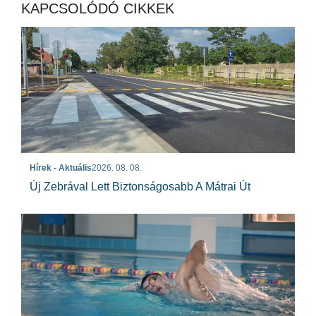
KAPCSOLÓDÓ CIKKEK
Hírek - Aktuális
2026. 08. 08.
Új Zebrával Lett Biztonságosabb A Mátrai Út