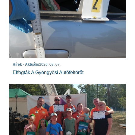
Hírek - Aktuális
2026. 08. 07.
Elfogták A Gyöngyösi Autófeltörőt