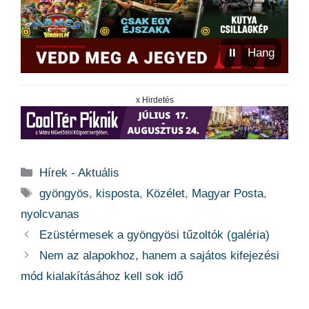
⏸
Hang
x Hirdetés
Kategória
Hírek - Aktuális
Címkék
gyöngyös
,
kisposta
,
Közélet
,
Magyar Posta
,
nyolcvanas
Ezüstérmesek a gyöngyösi tűzoltók (galéria)
Nem az alapokhoz, hanem a sajátos kifejezési
mód kialakításához kell sok idő