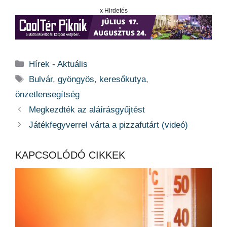
x Hirdetés
Kategória
Hírek - Aktuális
Címkék
Bulvár
,
gyöngyös
,
keresőkutya
,
önzetlensegítség
Megkezdték az aláírásgyűjtést
Játékfegyverrel várta a pizzafutárt (videó)
KAPCSOLÓDÓ CIKKEK