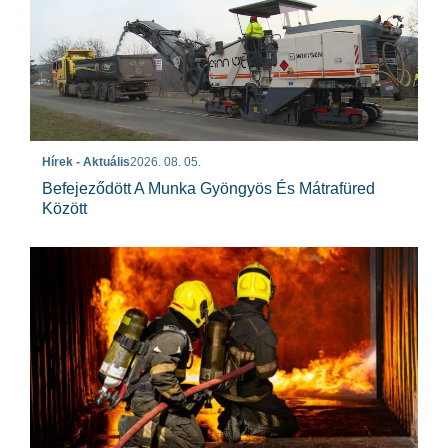
Hírek - Aktuális
2026. 08. 05.
Befejeződött A Munka Gyöngyös És Mátrafüred
Között