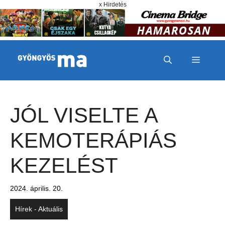
Megszakítás
Kilépés a tartalomba
x Hirdetés
MENÜ
JÓL VISELTE A
KEMOTERÁPIÁS
KEZELÉST
2024. április. 20.
Hírek - Aktuális