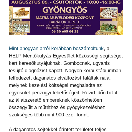
Mint ahogyan arról korábban beszámoltunk
, a
HELP Mentőkutyás Egyesület közösségi segítséget
kért keresőkutyájuknak, Gombócnak, ugyanis
lesújtó diagnózist kapott. Nagyon korai stádiumban
felfedezett daganatos elváltozást találtak nála,
melynek kezelési költségei meghaladta az
egyesület pénzügyi lehetőségeit. Rövid időn belül
az állatszerető embereknek köszönhetően
összegyűlt a műtéthez és gyógykezeléshez
szükséges több mint 900 ezer forint.
A daganatos sejtekkel érintett területet teljes