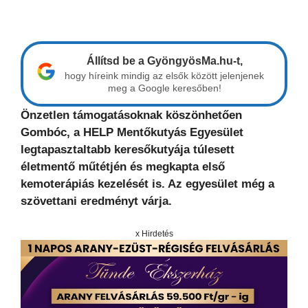
Állítsd be a GyöngyösMa.hu-t,
hogy híreink mindig az elsők között jelenjenek
meg a Google keresőben!
Önzetlen támogatásoknak köszönhetően
Gombóc, a HELP Mentőkutyás Egyesület
legtapasztaltabb keresőkutyája túlesett
életmentő műtétjén és megkapta első
kemoterápiás kezelését is. Az egyesület még a
szövettani eredményt várja.
x Hirdetés