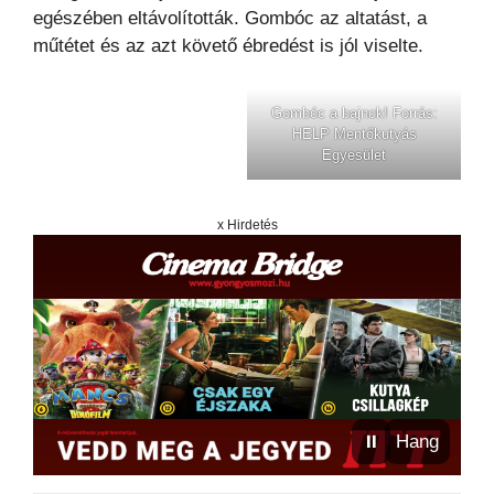
egészében eltávolították. Gombóc az altatást, a
műtétet és az azt követő ébredést is jól viselte.
Gombóc a bajnok! Forrás:
HELP Mentőkutyás
Egyesület
x Hirdetés
⏸
Hang