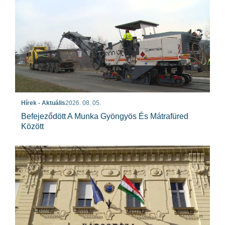
Hírek - Aktuális
2026. 08. 05.
Befejeződött A Munka Gyöngyös És Mátrafüred
Között