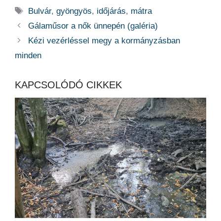
Címkék
Bulvár
,
gyöngyös
,
időjárás
,
mátra
Gálaműsor a nők ünnepén (galéria)
Kézi vezérléssel megy a kormányzásban
minden
KAPCSOLÓDÓ CIKKEK