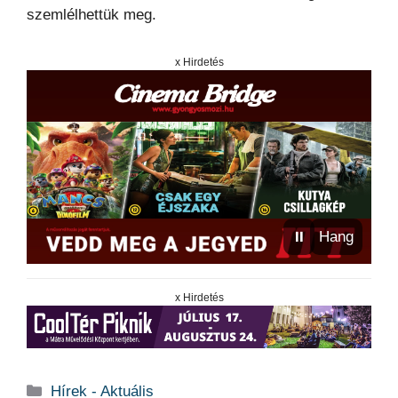
szemlélhettük meg.
x Hirdetés
⏸
Hang
x Hirdetés
Kategória
Hírek - Aktuális