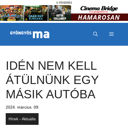
Megszakítás
Kilépés a tartalomba
x Hirdetés
MENÜ
IDÉN NEM KELL
ÁTÜLNÜNK EGY
MÁSIK AUTÓBA
2024. március. 09.
Hírek - Aktuális