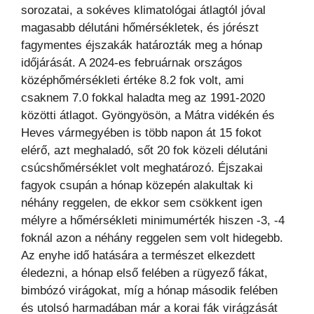
sorozatai, a sokéves klimatológai átlagtól jóval
magasabb délutáni hőmérsékletek, és jórészt
fagymentes éjszakák határozták meg a hónap
időjárását. A 2024-es februárnak országos
középhőmérsékleti értéke 8.2 fok volt, ami
csaknem 7.0 fokkal haladta meg az 1991-2020
közötti átlagot. Gyöngyösön, a Mátra vidékén és
Heves vármegyében is több napon át 15 fokot
elérő, azt meghaladó, sőt 20 fok közeli délutáni
csúcshőmérséklet volt meghatározó. Éjszakai
fagyok csupán a hónap közepén alakultak ki
néhány reggelen, de ekkor sem csökkent igen
mélyre a hőmérsékleti minimumérték hiszen -3, -4
foknál azon a néhány reggelen sem volt hidegebb.
Az enyhe idő hatására a természet elkezdett
éledezni, a hónap első felében a rügyező fákat,
bimbózó virágokat, míg a hónap második felében
és utolsó harmadában már a korai fák virágzását