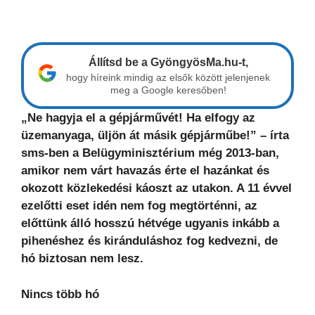
Állítsd be a GyöngyösMa.hu-t,
hogy híreink mindig az elsők között jelenjenek
meg a Google keresőben!
„Ne hagyja el a gépjárművét! Ha elfogy az
üzemanyaga, üljön át másik gépjárműbe!” – írta
sms-ben a Belügyminisztérium még 2013-ban,
amikor nem várt havazás érte el hazánkat és
okozott közlekedési káoszt az utakon. A 11 évvel
ezelőtti eset idén nem fog megtörténni, az
előttünk álló hosszú hétvége ugyanis inkább a
pihenéshez és kiránduláshoz fog kedvezni, de
hó biztosan nem lesz.
Nincs több hó