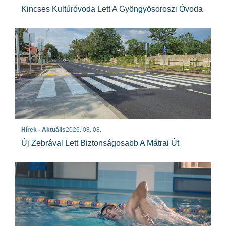
Kincses Kultúróvoda Lett A Gyöngyösoroszi Óvoda
Hírek - Aktuális
2026. 08. 08.
Új Zebrával Lett Biztonságosabb A Mátrai Út