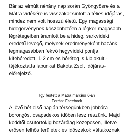
Bár az elmúlt néhány nap során Gyöngyösre és a
Mátra vidékére is visszakacsintott a télies időjárás,
mindez nem volt hosszú életű. Egy magassági
hidegörvénynek köszönhetően a légkör magasabb
légrétegeiben áramlott be a hideg, sarkvidéki
eredetű levegő, melynek eredményeként hazánk
legmagasabban fekvő hegyvidéki pontja
kifehéredett, 1-2 cm es hóréteg is kialakult.-
tájékoztatta lapunkat Bakota Zsolt időjárás-
előrejelző.
Így festett a Mátra március 8-án
Forrás: Facebook
A jövő hét első napján térségünkben jobbára
borongós, csapadékos időben lesz részünk. Majd
keddtől csütörtökig bezárólag közepesen, illetve
erősen felhős területek és időszakok váltakoznak