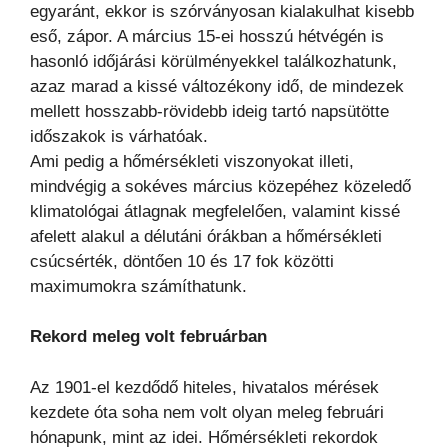
egyaránt, ekkor is szórványosan kialakulhat kisebb
eső, zápor. A március 15-ei hosszú hétvégén is
hasonló időjárási körülményekkel találkozhatunk,
azaz marad a kissé változékony idő, de mindezek
mellett hosszabb-rövidebb ideig tartó napsütötte
időszakok is várhatóak.
Ami pedig a hőmérsékleti viszonyokat illeti,
mindvégig a sokéves március közepéhez közeledő
klimatológai átlagnak megfelelően, valamint kissé
afelett alakul a délutáni órákban a hőmérsékleti
csúcsérték, döntően 10 és 17 fok közötti
maximumokra számíthatunk.
Rekord meleg volt februárban
Az 1901-el kezdődő hiteles, hivatalos mérések
kezdete óta soha nem volt olyan meleg februári
hónapunk, mint az idei. Hőmérsékleti rekordok