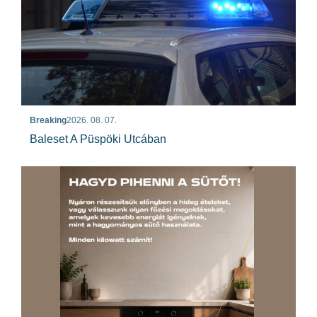
Breaking
2026. 08. 07.
Baleset A Püspöki Utcában