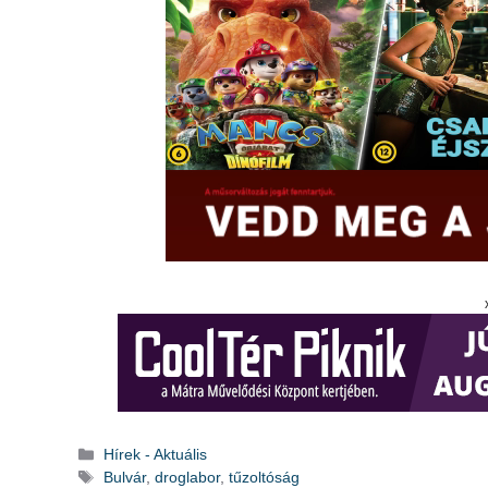
Kategória
Hírek - Aktuális
Címkék
Bulvár
,
droglabor
,
tűzoltóság