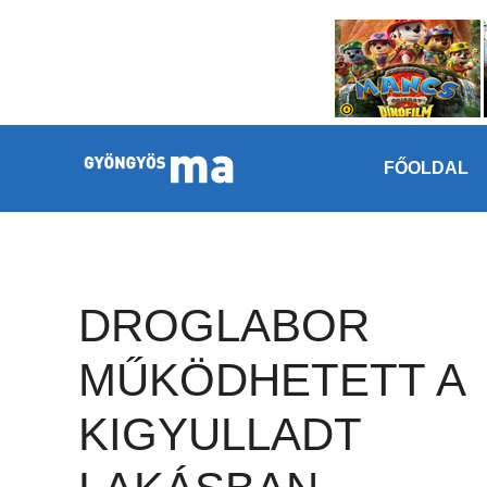
Megszakítás
Kilépés a tartalomba
FŐOLDAL
DROGLABOR
MŰKÖDHETETT A
KIGYULLADT