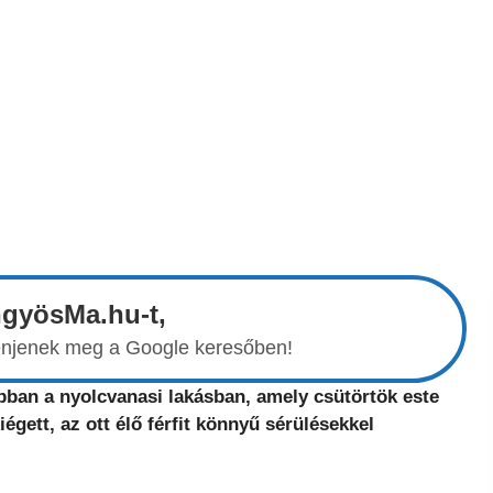
ngyösMa.hu-t,
elenjenek meg a Google keresőben!
bban a nyolcvanasi lakásban, amely csütörtök este
iégett, az ott élő férfit könnyű sérülésekkel