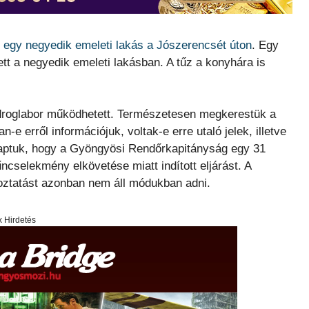
t egy negyedik emeleti lakás a Jószerencsét úton
. Egy
tt a negyedik emeleti lakásban. A tűz a konyhára is
an droglabor működhetett. Természetesen megkerestük a
 erről információjuk, voltak-e erre utaló jelek, illetve
kaptuk, hogy a Gyöngyösi Rendőrkapitányság egy 31
ncselekmény elkövetése miatt indított eljárást. A
koztatást azonban nem áll módukban adni.
x Hirdetés