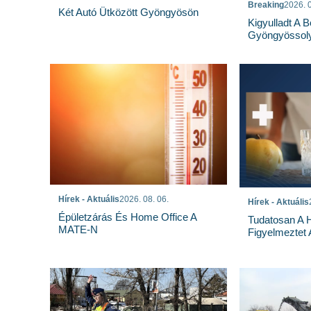
Breaking
2026. 0
Két Autó Ütközött Gyöngyösön
Kigyulladt A 
Gyöngyössoly
Hírek - Aktuális
2026. 08. 06.
Hírek - Aktuális
Épületzárás És Home Office A
Tudatosan A 
MATE-N
Figyelmeztet