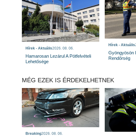
Hírek - Aktuális
Hírek - Aktuális
2026. 08. 06.
Gyöngyösön I
Hamarosan Lezárul A Pótfelvételi
Rendőrség
Lehetősége
MÉG EZEK IS ÉRDEKELHETNEK
Breaking
2026. 08. 06.