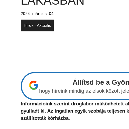
LAKÁSBAN
2024. március. 04.
Hírek - Aktuális
Állítsd be a Gyö
hogy híreink mindig az elsők között j
Információink szerint droglabor működhetett a
gyulladt ki. Az ingatlan egyik szobája teljesen k
szállították kórházba.