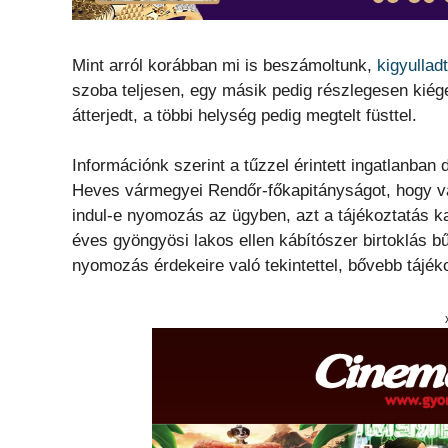
Mint arról korábban mi is beszámoltunk,
kigyullad
szoba teljesen, egy másik pedig részlegesen kiége
átterjedt, a többi helység pedig megtelt füsttel.
Információnk szerint a tűzzel érintett ingatlanb
Heves vármegyei Rendőr-főkapitányságot, hogy van-e
indul-e nyomozás az ügyben, azt a tájékoztatás 
éves gyöngyösi lakos ellen kábítószer birtoklás bű
nyomozás érdekeire való tekintettel, bővebb tájé