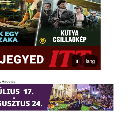
⏸
Hang
x Hirdetés