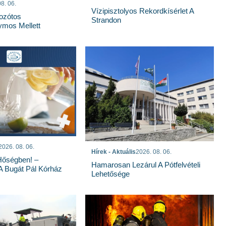
8. 06.
Vízipisztolyos Rekordkísérlet A
Bozótos
Strandon
mos Mellett
2026. 08. 06.
Hírek - Aktuális
2026. 08. 06.
Hőségben! –
Hamarosan Lezárul A Pótfelvételi
 A Bugát Pál Kórház
Lehetősége