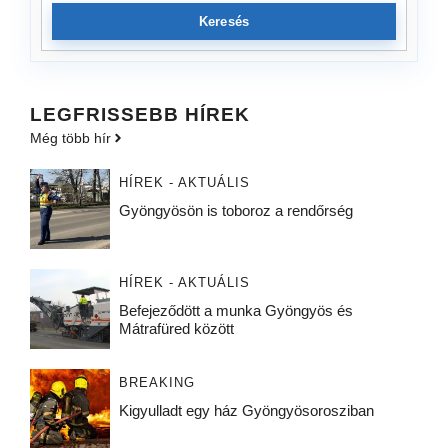
Keresés
LEGFRISSEBB HÍREK
Még több hír
HÍREK - AKTUÁLIS
Gyöngyösön is toboroz a rendőrség
HÍREK - AKTUÁLIS
Befejeződött a munka Gyöngyös és
Mátrafüred között
BREAKING
Kigyulladt egy ház Gyöngyösorosziban