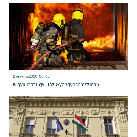
Breaking
2026. 08. 05.
Kigyulladt Egy Ház Gyöngyösorosziban