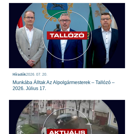
Híradók
2026. 07. 20.
Munkába Álltak Az Alpolgármesterek – Tallózó –
2026. Július 17.