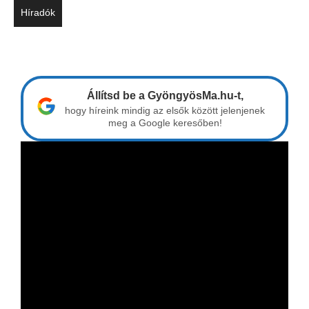
Híradók
Állítsd be a GyöngyösMa.hu-t,
hogy híreink mindig az elsők között jelenjenek
meg a Google keresőben!