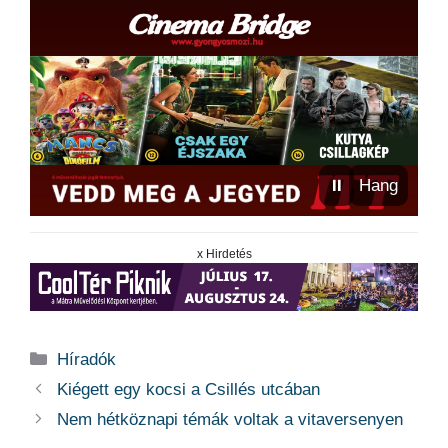
⏸
Hang
x Hirdetés
Kategória
Híradók
Kiégett egy kocsi a Csillés utcában
Nem hétköznapi témák voltak a vitaversenyen