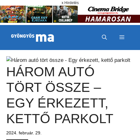
Megszakítás
Kilépés a tartalomba
x Hirdetés
MENÜ
HÁROM AUTÓ
TÖRT ÖSSZE –
EGY ÉRKEZETT,
KETTŐ PARKOLT
2024. február. 29.