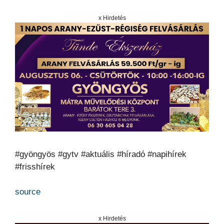
x Hirdetés
#gyöngyös #gytv #aktuális #híradó #napihírek
#frisshírek
source
x Hirdetés