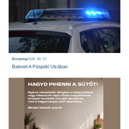
Breaking
2026. 08. 07.
Baleset A Püspöki Utcában