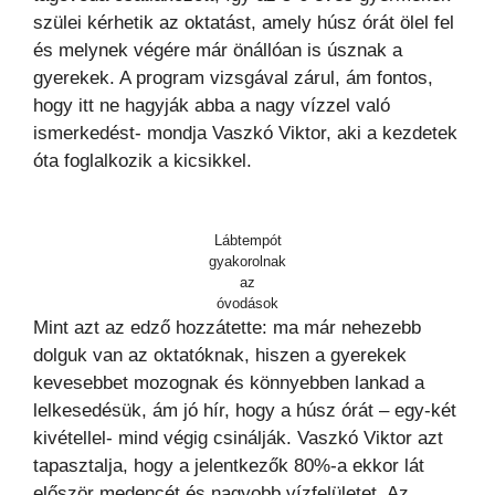
szülei kérhetik az oktatást, amely húsz órát ölel fel
és melynek végére már önállóan is úsznak a
gyerekek. A program vizsgával zárul, ám fontos,
hogy itt ne hagyják abba a nagy vízzel való
ismerkedést- mondja Vaszkó Viktor, aki a kezdetek
óta foglalkozik a kicsikkel.
Lábtempót
gyakorolnak
az
óvodások
Mint azt az edző hozzátette: ma már nehezebb
dolguk van az oktatóknak, hiszen a gyerekek
kevesebbet mozognak és könnyebben lankad a
lelkesedésük, ám jó hír, hogy a húsz órát – egy-két
kivétellel- mind végig csinálják. Vaszkó Viktor azt
tapasztalja, hogy a jelentkezők 80%-a ekkor lát
először medencét és nagyobb vízfelületet. Az