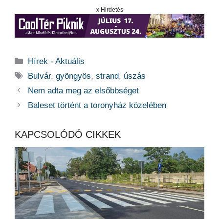
x Hirdetés
Kategória
Hírek - Aktuális
Címkék
Bulvár
,
gyöngyös
,
strand
,
úszás
Nem adta meg az elsőbbséget
Baleset történt a toronyház közelében
KAPCSOLÓDÓ CIKKEK