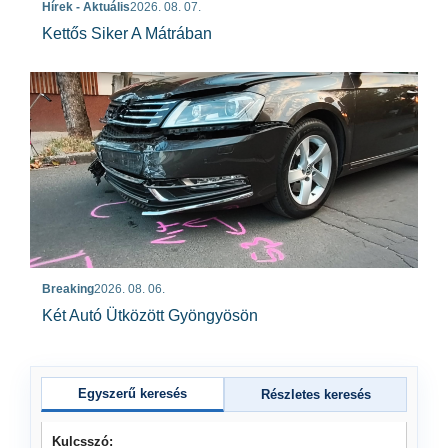
Hírek - Aktuális
2026. 08. 07.
Kettős Siker A Mátrában
Breaking
2026. 08. 06.
Két Autó Ütközött Gyöngyösön
Egyszerű keresés
Részletes keresés
Kulcsszó: