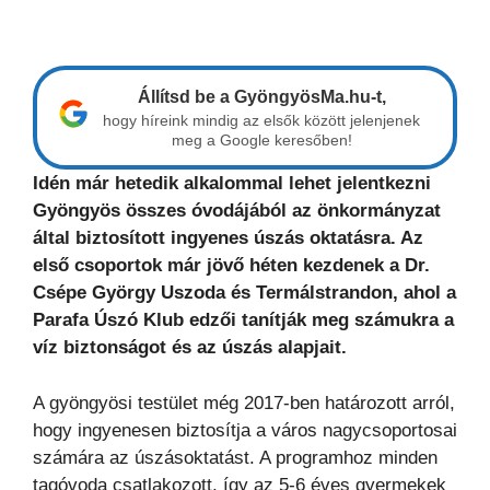
Állítsd be a GyöngyösMa.hu-t,
hogy híreink mindig az elsők között jelenjenek
meg a Google keresőben!
Idén már hetedik alkalommal lehet jelentkezni
Gyöngyös összes óvodájából az önkormányzat
által biztosított ingyenes úszás oktatásra. Az
első csoportok már jövő héten kezdenek a Dr.
Csépe György Uszoda és Termálstrandon, ahol a
Parafa Úszó Klub edzői tanítják meg számukra a
víz biztonságot és az úszás alapjait.
A gyöngyösi testület még 2017-ben határozott arról,
hogy ingyenesen biztosítja a város nagycsoportosai
számára az úszásoktatást. A programhoz minden
tagóvoda csatlakozott, így az 5-6 éves gyermekek