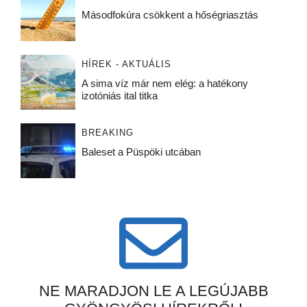
Másodfokúra csökkent a hőségriasztás
HÍREK - AKTUÁLIS
A sima víz már nem elég: a hatékony
izotóniás ital titka
BREAKING
Baleset a Püspöki utcában
NE MARADJON LE A LEGÚJABB