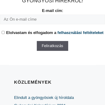
GYÖNGYÖSI HÍREKRŐL!
E-mail cím:
Elolvastam és elfogadom a
felhasználási feltételeket
KÖZLEMÉNYEK
Elindult a gyöngyösiek új híroldala