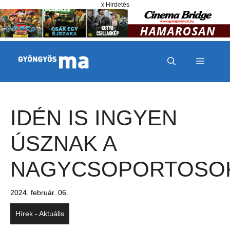
Megszakítás
Kilépés a tartalomba
x Hirdetés
MENÜ
IDÉN IS INGYEN
ÚSZNAK A
NAGYCSOPORTOSO
2024. február. 06.
Hírek - Aktuális