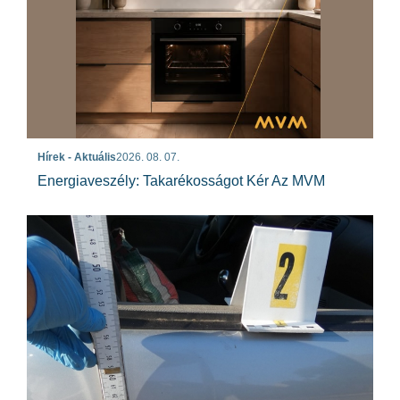
Hírek - Aktuális
2026. 08. 07.
Energiaveszély: Takarékosságot Kér Az MVM