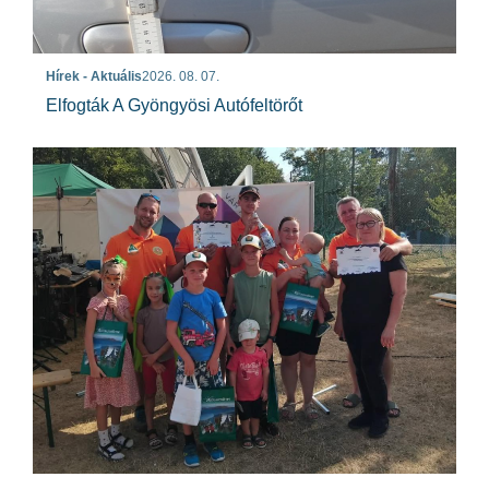
Hírek - Aktuális
2026. 08. 07.
Elfogták A Gyöngyösi Autófeltörőt