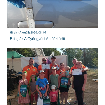
Hírek - Aktuális
2026. 08. 07.
Elfogták A Gyöngyösi Autófeltörőt