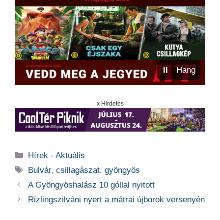
⏸
Hang
x Hirdetés
Kategória
Hírek - Aktuális
Címkék
Bulvár
,
csillagászat
,
gyöngyös
A Gyöngyöshalász 10 góllal nyitott
Rizlingszilváni nyert a mátrai újborok versenyén