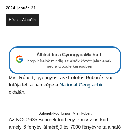
2024. január. 21.
Hírek - Aktuális
Állítsd be a GyöngyösMa.hu-t,
hogy híreink mindig az elsők között jelenjenek
meg a Google keresőben!
Misi Róbert, gyöngyösi asztrofotós Buborék-köd
fotója lett a nap képe a
National Geographic
oldalán.
Buborék-köd forrás: Misi Róbert
Az NGC7635 Buborék köd egy emissziós köd,
amely 6 fényév átmérőjű és 7000 fényévre található