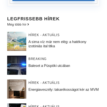
LEGFRISSEBB HÍREK
Még több hír
HÍREK - AKTUÁLIS
A sima víz már nem elég: a hatékony
izotóniás ital titka
BREAKING
Baleset a Püspöki utcában
HÍREK - AKTUÁLIS
Energiaveszély: takarékosságot kér az MVM
HÍREK - AKTUÁLIS