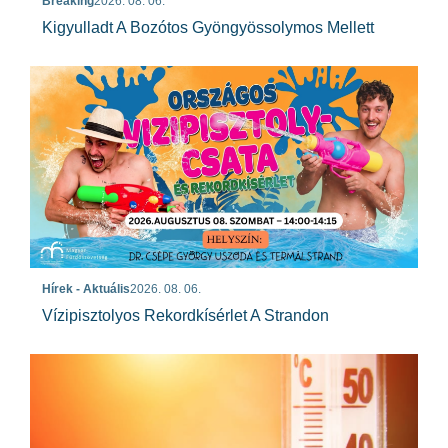
Breaking
2026. 08. 06.
Kigyulladt A Bozótos Gyöngyössolymos Mellett
Hírek - Aktuális
2026. 08. 06.
Vízipisztolyos Rekordkísérlet A Strandon