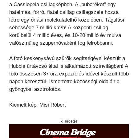
a Cassiopeia csillagképben. A „buborékot” egy
hatalmas, forró, fiatal csillag csillagszele hozza
létre egy óriási molekulafelhő közelében. Tágulási
sebessége 7 millió km/h! A központi csillag
körülbelül 4 millió éves, és 10-20 millió év múlva
valószínűleg szupernóvaként fog felrobbanni.
A fotó keskenysávú szűrők segítségével készült a
Hubble űrtávcső által is alkalmazott színvilágban! A
fotó összesen 37 óra expozíciós idővel készült több
napon keresztül- ismertette közösségi oldalán a
gyöngyösi asztrofotós.
Kiemelt kép: Misi Róbert
x Hirdetés