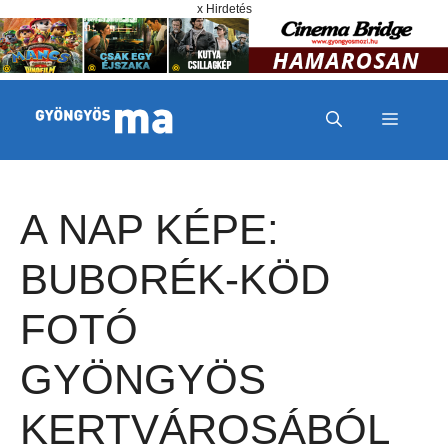
Megszakítás
Kilépés a tartalomba
x Hirdetés
MENÜ
A NAP KÉPE:
BUBORÉK-KÖD
FOTÓ
GYÖNGYÖS
KERTVÁROSÁBÓL