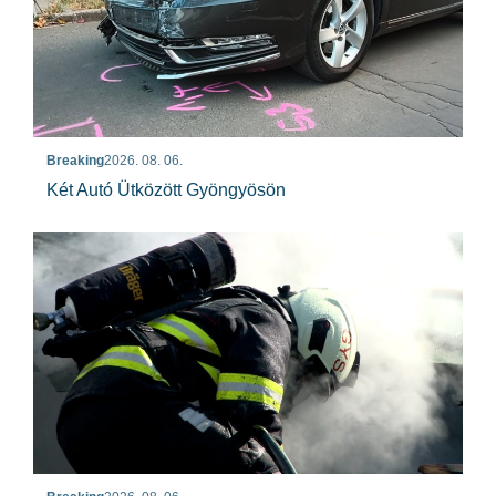
Breaking
2026. 08. 06.
Két Autó Ütközött Gyöngyösön