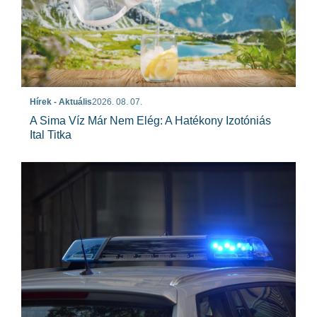
Hírek - Aktuális
2026. 08. 07.
A Sima Víz Már Nem Elég: A Hatékony Izotóniás
Ital Titka