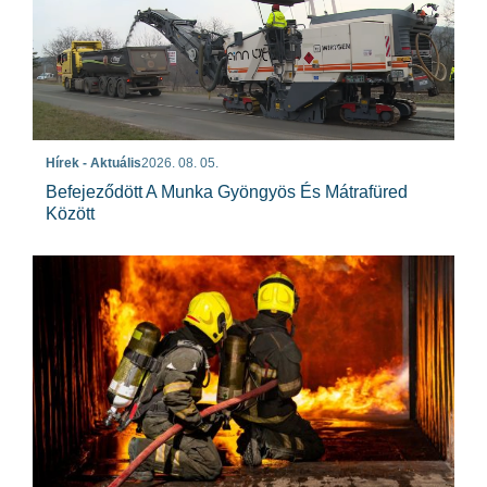
Hírek - Aktuális
2026. 08. 05.
Befejeződött A Munka Gyöngyös És Mátrafüred
Között