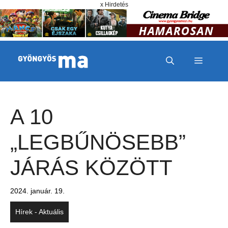
Megszakítás
Kilépés a tartalomba
x Hirdetés
MENÜ
A 10
„LEGBŰNÖSEBB”
JÁRÁS KÖZÖTT
2024. január. 19.
Hírek - Aktuális