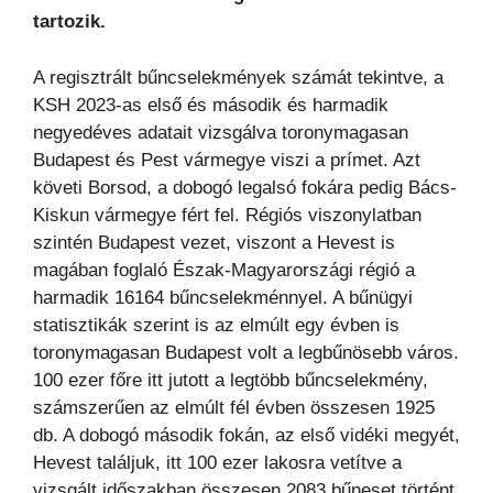
tartozik.
A regisztrált bűncselekmények számát tekintve, a
KSH 2023-as első és második és harmadik
negyedéves adatait vizsgálva toronymagasan
Budapest és Pest vármegye viszi a prímet. Azt
követi Borsod, a dobogó legalsó fokára pedig Bács-
Kiskun vármegye fért fel. Régiós viszonylatban
szintén Budapest vezet, viszont a Hevest is
magában foglaló Észak-Magyarországi régió a
harmadik 16164 bűncselekménnyel. A bűnügyi
statisztikák szerint is az elmúlt egy évben is
toronymagasan Budapest volt a legbűnösebb város.
100 ezer főre itt jutott a legtöbb bűncselekmény,
számszerűen az elmúlt fél évben összesen 1925
db. A dobogó második fokán, az első vidéki megyét,
Hevest találjuk, itt 100 ezer lakosra vetítve a
vizsgált időszakban összesen 2083 bűneset történt.