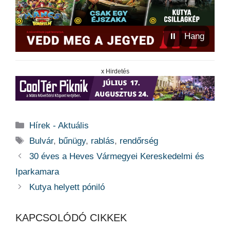
⏸
Hang
x Hirdetés
Kategória
Hírek - Aktuális
Címkék
Bulvár
,
bűnügy
,
rablás
,
rendőrség
30 éves a Heves Vármegyei Kereskedelmi és
Iparkamara
Kutya helyett póniló
KAPCSOLÓDÓ CIKKEK