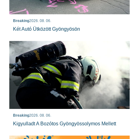
Breaking
2026. 08. 06.
Két Autó Ütközött Gyöngyösön
Breaking
2026. 08. 06.
Kigyulladt A Bozótos Gyöngyössolymos Mellett