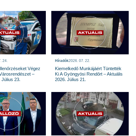
. 24.
Híradók
2026. 07. 22.
llenőrzéseket Végez
Kiemelkedő Munkájáért Tüntették
Városrendészet –
Ki A Gyöngyösi Rendőrt – Aktuális
 Július 23.
2026. Július 21.