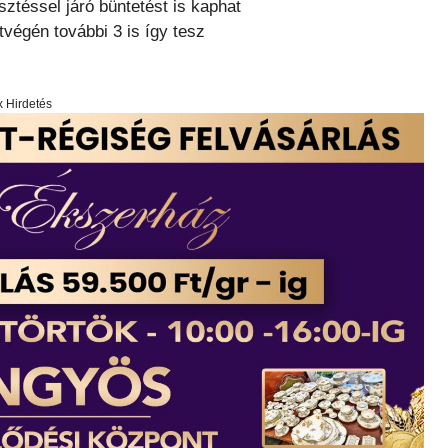
sztéssel járó büntetést is kaphat
tvégén további 3 is így tesz
x Hirdetés