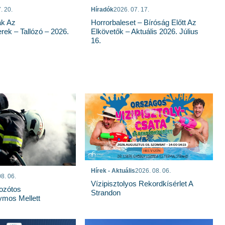
. 20.
Híradók
2026. 07. 17.
ak Az
Horrorbaleset – Bíróság Előtt Az
rek – Tallózó – 2026.
Elkövetők – Aktuális 2026. Július
16.
Hírek - Aktuális
2026. 08. 06.
8. 06.
Vízipisztolyos Rekordkísérlet A
Bozótos
Strandon
mos Mellett