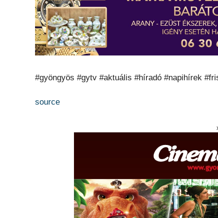
#gyöngyös #gytv #aktuális #híradó #napihírek #fri
source