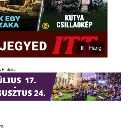
⏸
Hang
x Hirdetés
ra