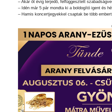
– Akár öt évig terjedő, felfüggesztett szabadságve
– Idén már 5 pár mondta ki a boldogító igent és hé
– Hamis koncertjegyekkel csaptak be több embert