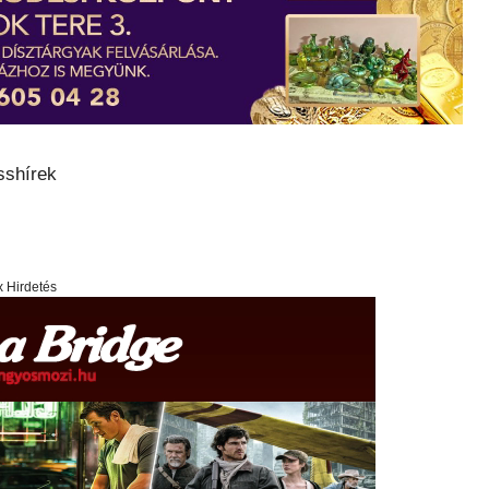
sshírek
x Hirdetés