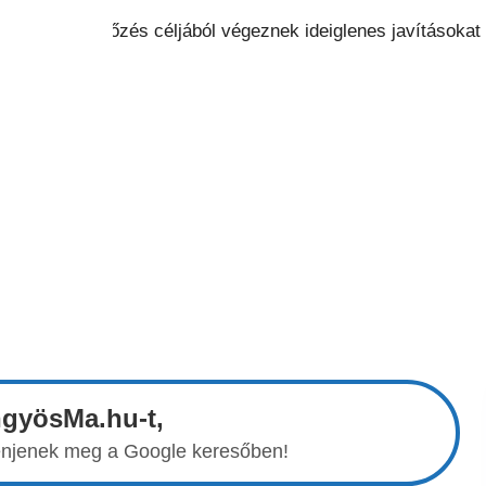
ngyösMa.hu-t,
elenjenek meg a Google keresőben!