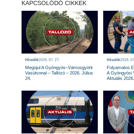
KAPCSOLÓDÓ CIKKEK
Híradók
2026. 07. 27.
Híradók
2026. 07
Megújul A Gyöngyös–Vámosgyörk
Folyamatos E
Vasútvonal – Tallózó – 2026. Július
A Gyöngyösi 
24.
Aktuális 2026.