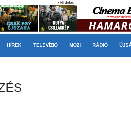
x Hirdetés
HÍREK
TELEVÍZIÓ
MOZI
RÁDIÓ
ÚJS
ZÉS