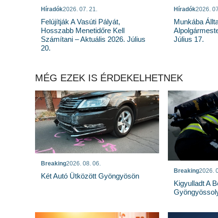
Híradók
2026. 07. 21.
Híradók
2026. 07
Felújítják A Vasúti Pályát,
Munkába Állt
Hosszabb Menetidőre Kell
Alpolgármeste
Számítani – Aktuális 2026. Július
Július 17.
20.
MÉG EZEK IS ÉRDEKELHETNEK
Breaking
2026. 08. 06.
Breaking
2026. 0
Két Autó Ütközött Gyöngyösön
Kigyulladt A 
Gyöngyössoly