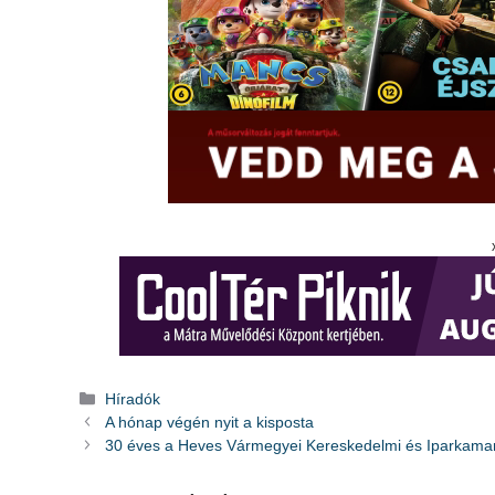
Kategória
Híradók
A hónap végén nyit a kisposta
30 éves a Heves Vármegyei Kereskedelmi és Iparkama