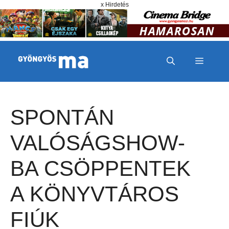
Megszakítás
Kilépés a tartalomba
x Hirdetés
MENÜ
SPONTÁN
VALÓSÁGSHOW-
BA CSÖPPENTEK
A KÖNYVTÁROS
FIÚK