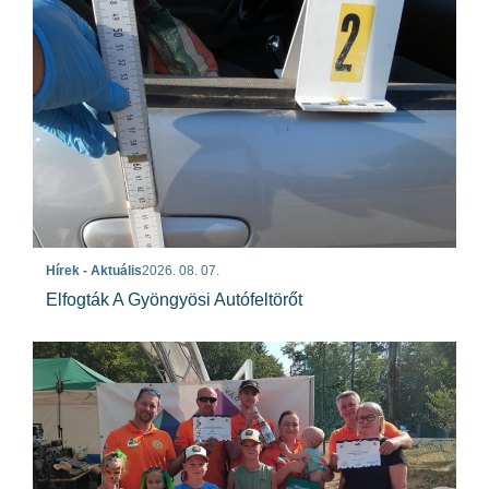
Hírek - Aktuális
2026. 08. 07.
Elfogták A Gyöngyösi Autófeltörőt