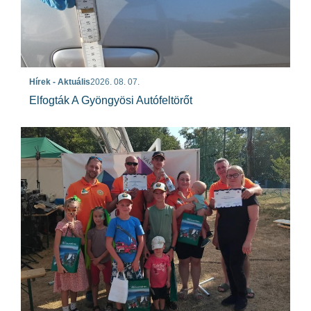
Hírek - Aktuális
2026. 08. 07.
Elfogták A Gyöngyösi Autófeltörőt