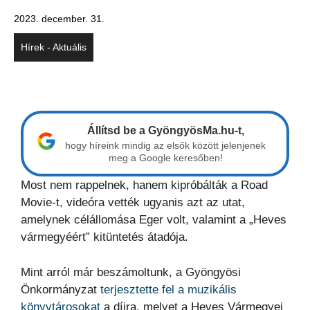
2023. december. 31.
Hírek - Aktuális
Állítsd be a GyöngyösMa.hu-t,
hogy híreink mindig az elsők között jelenjenek
meg a Google keresőben!
Most nem rappelnek, hanem kipróbálták a Road
Movie-t, videóra vették ugyanis azt az utat,
amelynek célállomása Eger volt, valamint a „Heves
vármegyéért” kitüntetés átadója.
Mint arról már beszámoltunk, a Gyöngyösi
Önkormányzat
terjesztette fel a muzikális
könyvtárosokat
a díjra, melyet a Heves Vármegyei