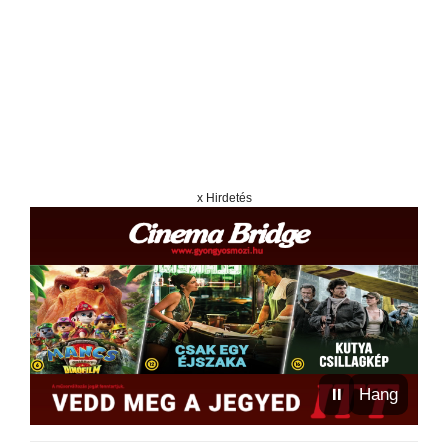
x Hirdetés
⏸
Hang