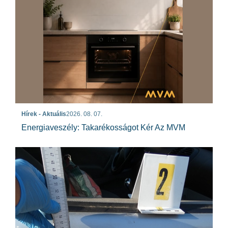
Hírek - Aktuális
2026. 08. 07.
Energiaveszély: Takarékosságot Kér Az MVM