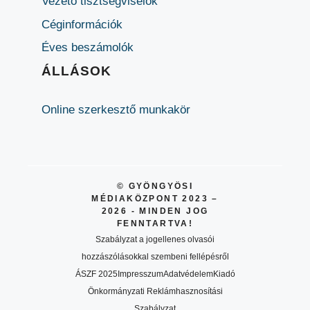
Vezető tisztségviselők
Céginformációk
Éves beszámolók
ÁLLÁSOK
Online szerkesztő munkakör
© GYÖNGYÖSI
MÉDIAKÖZPONT 2023 –
2026 - MINDEN JOG
FENNTARTVA!
Szabályzat a jogellenes olvasói
hozzászólásokkal szembeni fellépésről
ÁSZF 2025
Impresszum
Adatvédelem
Kiadó
Önkormányzati Reklámhasznosítási
Szabályzat