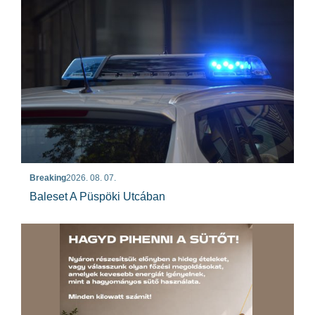
Breaking
2026. 08. 07.
Baleset A Püspöki Utcában