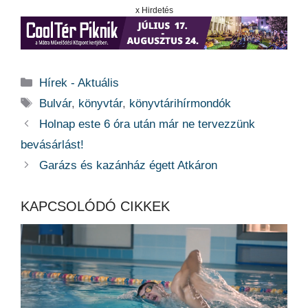
x Hirdetés
Kategória
Hírek - Aktuális
Címkék
Bulvár
,
könyvtár
,
könyvtárihírmondók
Holnap este 6 óra után már ne tervezzünk
bevásárlást!
Garázs és kazánház égett Atkáron
KAPCSOLÓDÓ CIKKEK