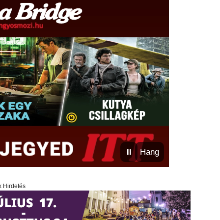
⏸
Hang
x Hirdetés