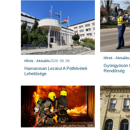
Hírek - Aktuális
Hírek - Aktuális
2026. 08. 06.
Gyöngyösön I
Hamarosan Lezárul A Pótfelvételi
Rendőrség
Lehetősége