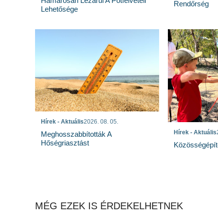
Hamarosan Lezárul A Pótfelvételi
Rendőrség
Lehetősége
Hírek - Aktuális
2026. 08. 05.
Hírek - Aktuális
Meghosszabbították A
Hőségriasztást
Közösségépít
MÉG EZEK IS ÉRDEKELHETNEK