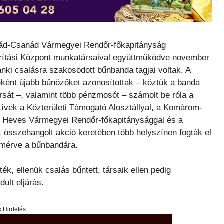
rád-Csanád Vármegyei Rendőr-főkapitányság
árítási Központ munkatársaival együttműködve november
anki csalásra szakosodott bűnbanda tagjai voltak. A
ént újabb bűnözőket azonosítottak – köztük a banda
rsát –, valamint több pénzmosót – számolt be róla a
vek a Közterületi Támogató Alosztállyal, a Komárom-
 Heves Vármegyei Rendőr-főkapitánysággal és a
, összehangolt akció keretében több helyszínen fogták el
t mérve a bűnbandára.
ték, ellenük csalás bűntett, társaik ellen pedig
ult eljárás.
x Hirdetés