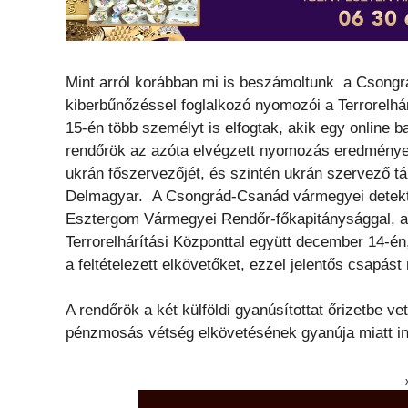
Mint arról korábban mi is beszámoltunk a Csong
kiberbűnőzéssel foglalkozó nyomozói a Terrorelh
15-én több személyt is elfogtak, akik egy online b
rendőrök az azóta elvégzett nyomozás eredmények
ukrán főszervezőjét, és szintén ukrán szervező tá
Delmagyar. A Csongrád-Csanád vármegyei detektí
Esztergom Vármegyei Rendőr-főkapitánysággal, a
Terrorelhárítási Központtal együtt december 14-én
a feltételezett elkövetőket, ezzel jelentős csapás
A rendőrök a két külföldi gyanúsítottat őrizetbe vet
pénzmosás vétség elkövetésének gyanúja miatt ind