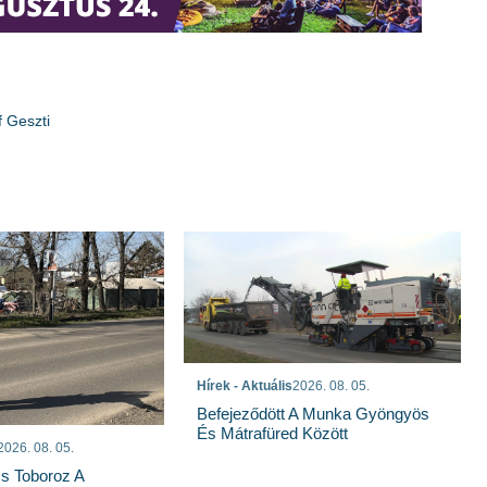
f Geszti
Hírek - Aktuális
2026. 08. 05.
Befejeződött A Munka Gyöngyös
És Mátrafüred Között
2026. 08. 05.
s Toboroz A