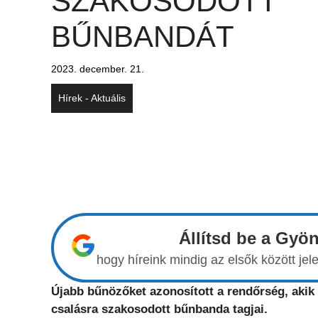
SZAKOSODOTT
BŰNBANDÁT
2023. december. 21.
Hírek - Aktuális
Állítsd be a Gyö
hogy híreink mindig az elsők között j
Újabb bűnözőket azonosított a rendőrség, akik
csalásra szakosodott bűnbanda tagjai.