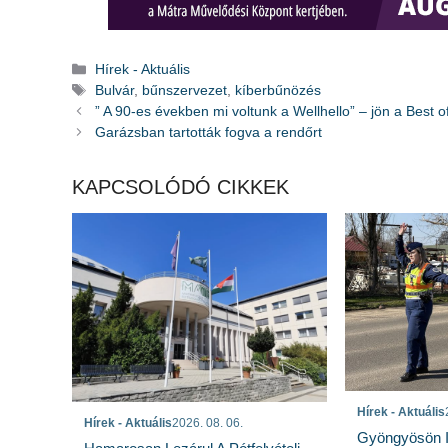
Kategória
Hírek - Aktuális
Címkék
Bulvár
,
bűnszervezet
,
kíberbűnözés
” A 90-es években mi voltunk a Wellhello” – jön a Best o
Garázsban tartották fogva a rendőrt
KAPCSOLÓDÓ CIKKEK
Hírek - Aktuális
Hírek - Aktuális
2026. 08. 06.
Gyöngyösön I