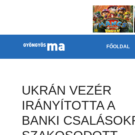
Megszakítás
Kilépés a tartalomba
FŐOLDAL
UKRÁN VEZÉR
IRÁNYÍTOTTA A
BANKI CSALÁSOK