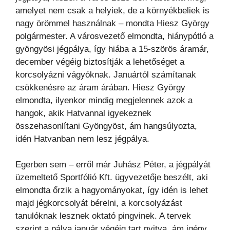
amelyet nem csak a helyiek, de a környékbeliek is
nagy örömmel használnak – mondta Hiesz György
polgármester. A városvezető elmondta, hiánypótló a
gyöngyösi jégpálya, így hiába a 15-szörös áramár,
december végéig biztosítják a lehetőséget a
korcsolyázni vágyóknak. Januártól számítanak
csökkenésre az áram árában. Hiesz György
elmondta, ilyenkor mindig megjelennek azok a
hangok, akik Hatvannal igyekeznek
összehasonlítani Gyöngyöst, ám hangsúlyozta,
idén Hatvanban nem lesz jégpálya.
Egerben sem – erről már Juhász Péter, a jégpályát
üzemeltető Sportfólió Kft. ügyvezetője beszélt, aki
elmondta őrzik a hagyományokat, így idén is lehet
majd jégkorcsolyát bérelni, a korcsolyázást
tanulóknak lesznek oktató pingvinek. A tervek
szerint a pálya január végéig tart nyitva, ám igény