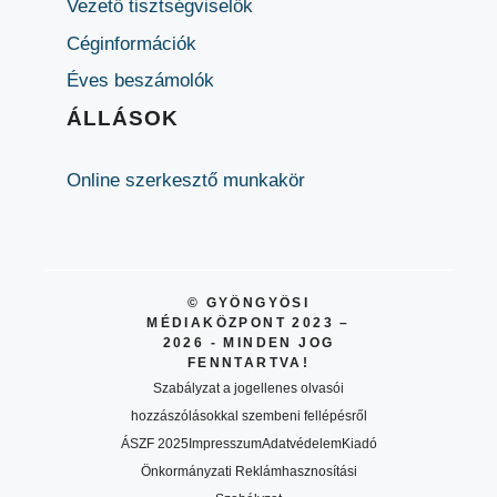
Vezető tisztségviselők
Céginformációk
Éves beszámolók
ÁLLÁSOK
Online szerkesztő munkakör
© GYÖNGYÖSI
MÉDIAKÖZPONT 2023 –
2026 - MINDEN JOG
FENNTARTVA!
Szabályzat a jogellenes olvasói
hozzászólásokkal szembeni fellépésről
ÁSZF 2025
Impresszum
Adatvédelem
Kiadó
Önkormányzati Reklámhasznosítási