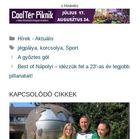
x Hirdetés
Kategória
Hírek - Aktuális
Címkék
jégpálya
,
korcsolya
,
Sport
A győztes gól
Best of Nápolyi – idézzük fel a 23’-as év legjobb
pillanatait!
KAPCSOLÓDÓ CIKKEK