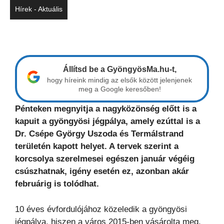
Hírek - Aktuális
Állítsd be a GyöngyösMa.hu-t,
hogy híreink mindig az elsők között jelenjenek
meg a Google keresőben!
Pénteken megnyitja a nagyközönség előtt is a
kapuit a gyöngyösi jégpálya, amely ezúttal is a
Dr. Csépe György Uszoda és Termálstrand
területén kapott helyet. A tervek szerint a
korcsolya szerelmesei egészen január végéig
csúszhatnak, igény esetén ez, azonban akár
februárig is tolódhat.
10 éves évfordulójához közeledik a gyöngyösi
jégpálya, hiszen a város 2015-ben vásárolta meg,