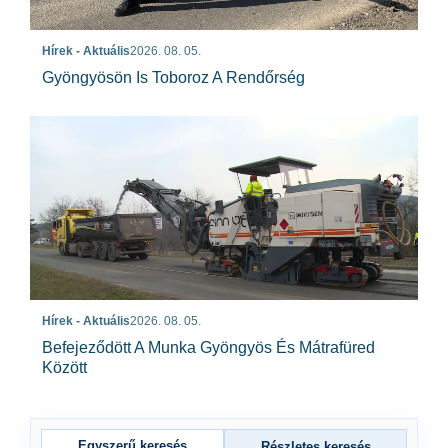
Hírek - Aktuális
2026. 08. 05.
Gyöngyösön Is Toboroz A Rendőrség
Hírek - Aktuális
2026. 08. 05.
Befejeződött A Munka Gyöngyös És Mátrafüred
Között
Egyszerű keresés
Részletes keresés