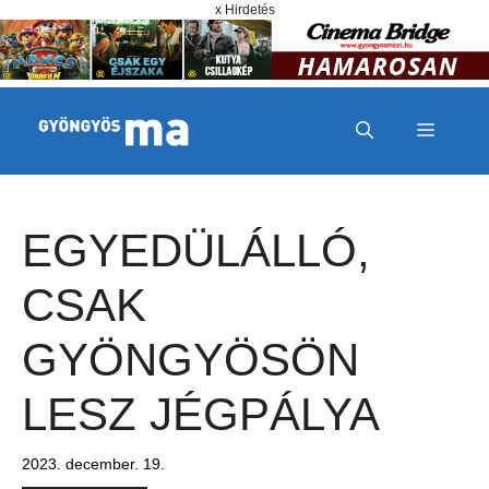
Megszakítás
Kilépés a tartalomba
x Hirdetés
MENÜ
EGYEDÜLÁLLÓ,
CSAK
GYÖNGYÖSÖN
LESZ JÉGPÁLYA
2023. december. 19.