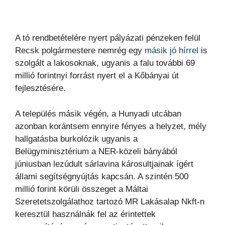
A tó rendbetételére nyert pályázati pénzeken felül
Recsk polgármestere nemrég egy
másik jó hírrel
is
szolgált a lakosoknak, ugyanis a falu további 69
millió forintnyi forrást nyert el a Kőbányai út
fejlesztésére.
A település másik végén, a Hunyadi utcában
azonban korántsem ennyire fényes a helyzet, mély
hallgatásba burkolózik ugyanis a
Belügyminisztérium a NER-közeli bányából
júniusban lezúdult sárlavina károsultjainak ígért
állami segítségnyújtás kapcsán. A szintén 500
millió forint körüli összeget a Máltai
Szeretetszolgálathoz tartozó MR Lakásalap Nkft-n
keresztül használnák fel az érintettek