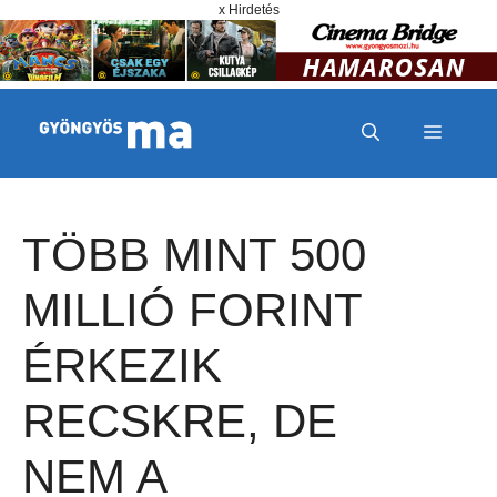
Megszakítás
Kilépés a tartalomba
x Hirdetés
MENÜ
TÖBB MINT 500
MILLIÓ FORINT
ÉRKEZIK
RECSKRE, DE
NEM A