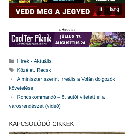
⏸
Hang
x Hirdetés
Kategória
Hírek - Aktuális
Címkék
Közélet
,
Recsk
A miniszter szerint irreális a Volán dolgozók
követelése
Roncskommandó – öt autót vitetett el a
városrendészet (videó)
KAPCSOLÓDÓ CIKKEK