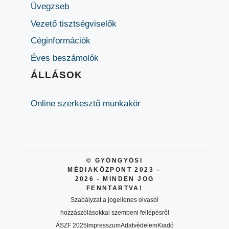
Üvegzseb
Vezető tisztségviselők
Céginformációk
Éves beszámolók
ÁLLÁSOK
Online szerkesztő munkakör
© GYÖNGYÖSI
MÉDIAKÖZPONT 2023 –
2026 - MINDEN JOG
FENNTARTVA!
Szabályzat a jogellenes olvasói
hozzászólásokkal szembeni fellépésről
ÁSZF 2025
Impresszum
Adatvédelem
Kiadó