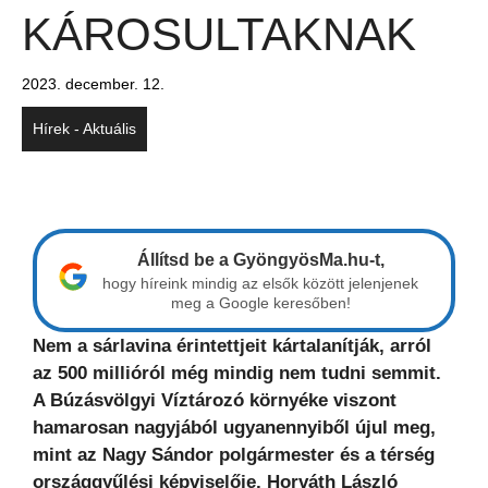
KÁROSULTAKNAK
2023. december. 12.
Hírek - Aktuális
Állítsd be a GyöngyösMa.hu-t,
hogy híreink mindig az elsők között jelenjenek
meg a Google keresőben!
Nem a sárlavina érintettjeit kártalanítják, arról
az 500 millióról még mindig nem tudni semmit.
A Búzásvölgyi Víztározó környéke viszont
hamarosan nagyjából ugyanennyiből újul meg,
mint az Nagy Sándor polgármester és a térség
országgyűlési képviselője, Horváth László