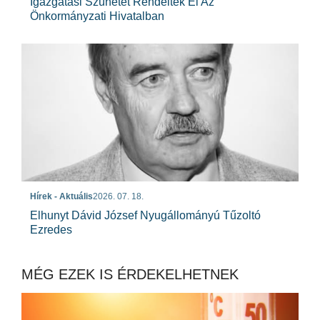
Igazgatási Szünetet Rendeltek El Az
Önkormányzati Hivatalban
Hírek - Aktuális
2026. 07. 18.
Elhunyt Dávid József Nyugállományú Tűzoltó
Ezredes
MÉG EZEK IS ÉRDEKELHETNEK