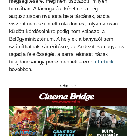
megsegítésére, még nem tisztázott, milyen
formában. A támogatási kérelmet a cég
augusztusban nyújtotta be a tárcának, azóta
viszont nem született róla döntés, folyamatosan
küldött kérdéseinkre pedig nem válaszol a
Belügyminisztérium. A helyiek a bányától sem
számíthatnak kártérítésre, az Andezit-Bau ugyanis
tagadja felelősségét, a sárral elöntött házak
tulajdonosai így perre mennek – erről
itt írtunk
bővebben.
x Hirdetés