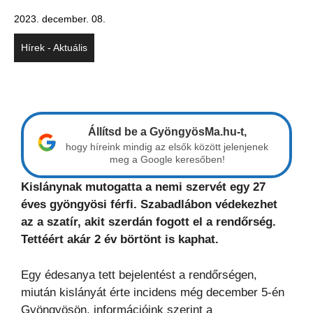
2023. december. 08.
Hírek - Aktuális
Állítsd be a GyöngyösMa.hu-t,
hogy híreink mindig az elsők között jelenjenek
meg a Google keresőben!
Kislánynak mutogatta a nemi szervét egy 27
éves gyöngyösi férfi. Szabadlábon védekezhet
az a szatír, akit szerdán fogott el a rendőrség.
Tettéért akár 2 év börtönt is kaphat.
Egy édesanya tett bejelentést a rendőrségen,
miután kislányát érte incidens még december 5-én
Gyöngyösön, információink szerint a