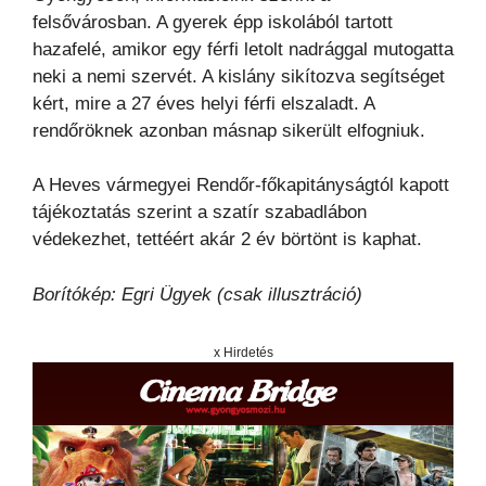
felsővárosban. A gyerek épp iskolából tartott
hazafelé, amikor egy férfi letolt nadrággal mutogatta
neki a nemi szervét. A kislány sikítozva segítséget
kért, mire a 27 éves helyi férfi elszaladt. A
rendőröknek azonban másnap sikerült elfogniuk.
A Heves vármegyei Rendőr-főkapitányságtól kapott
tájékoztatás szerint a szatír szabadlábon
védekezhet, tettéért akár 2 év börtönt is kaphat.
Borítókép: Egri Ügyek (csak illusztráció)
x Hirdetés