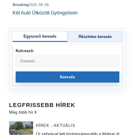
Breaking
2026. 08. 06.
Két Autó Ütközött Gyöngyösön
Egyszerű keresés
Részletes keresés
Kulcsszó:
Keresés
LEGFRISSEBB HÍREK
Még több hír
HÍREK - AKTUÁLIS
Új zebrával lett biztonságosabb a Mátrai út