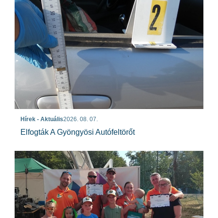
Hírek - Aktuális
2026. 08. 07.
Elfogták A Gyöngyösi Autófeltörőt