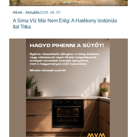
Hírek - Aktuális
2026. 08. 07.
A Sima Víz Már Nem Elég: A Hatékony Izotóniás
Ital Titka