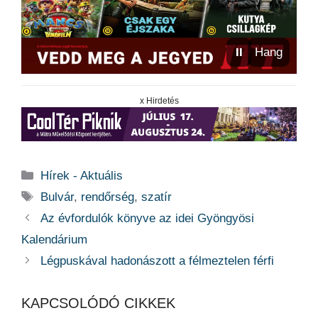
⏸
Hang
x Hirdetés
Kategória
Hírek - Aktuális
Címkék
Bulvár
,
rendőrség
,
szatír
Az évfordulók könyve az idei Gyöngyösi
Kalendárium
Légpuskával hadonászott a félmeztelen férfi
KAPCSOLÓDÓ CIKKEK