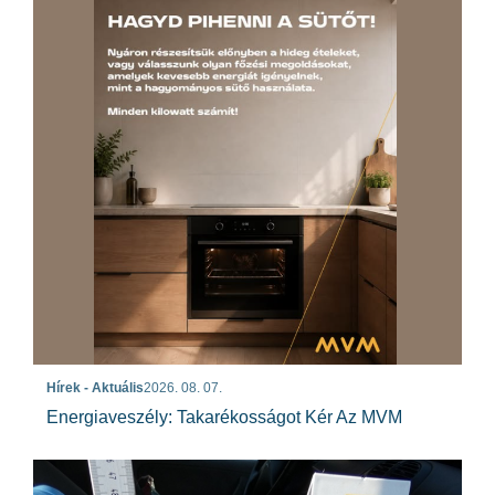
Hírek - Aktuális
2026. 08. 07.
Energiaveszély: Takarékosságot Kér Az MVM