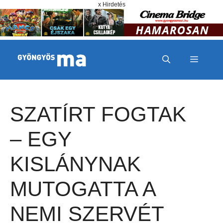
Megszakítás
Kilépés a tartalomba
x Hirdetés
MENÜ
SZATÍRT FOGTAK
– EGY
KISLÁNYNAK
MUTOGATTA A
NEMI SZERVÉT