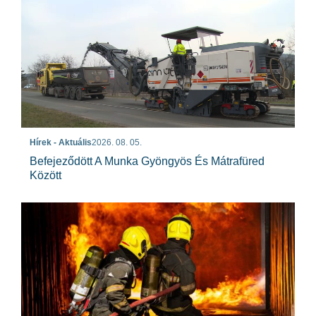
Hírek - Aktuális
2026. 08. 05.
Befejeződött A Munka Gyöngyös És Mátrafüred
Között