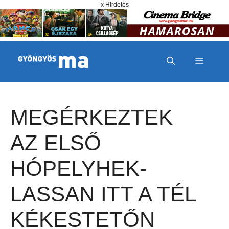
Megszakítás
Kilépés a tartalomba
x Hirdetés
MENÜ
MEGÉRKEZTEK
AZ ELSŐ
HÓPELYHEK-
LASSAN ITT A TÉL
KÉKESTETŐN