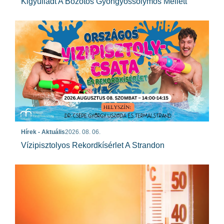
Kigyulladt A Bozótos Gyöngyössolymos Mellett
Hírek - Aktuális
2026. 08. 06.
Vízipisztolyos Rekordkísérlet A Strandon