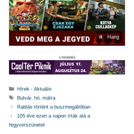
⏸
Hang
x Hirdetés
Kategória
Hírek - Aktuális
Címkék
Bulvár
,
hó
,
mátra
Rablás történt a buszmegállóban
105 éve ezen a napon írták alá a
fegyverszünetet