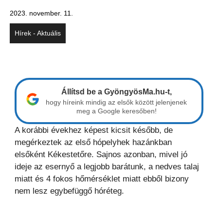
2023. november. 11.
Hírek - Aktuális
Állítsd be a GyöngyösMa.hu-t,
hogy híreink mindig az elsők között jelenjenek
meg a Google keresőben!
A korábbi évekhez képest kicsit később, de
megérkeztek az első hópelyhek hazánkban
elsőként Kékestetőre. Sajnos azonban, mivel jó
ideje az esernyő a legjobb barátunk, a nedves talaj
miatt és 4 fokos hőmérséklet miatt ebből bizony
nem lesz egybefüggő hóréteg.