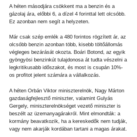
A héten másodjára csökkent ma a benzin és a
gázolaj ára, előbbi 6, a dízel 4 forinttal lett olcsóbb.
Ez azonban nem segít a helyzeten.
Már csak szép emlék a 480 forintos rögzített ár, az
olcsóbb benzin azonban több, kisebb töltőállomás
végleges bezárását okozta. Boári Botond, az egyik
gyöngyösi benzinkút tulajdonosa át tudta vészelni a
legkritikusabb időszakot, és most is csupán 10%-
os profitot jelent számára a vállalkozás.
A héten Orbán Viktor miniszterelnök, Nagy Márton
gazdaságfejlesztő miniszter, valamint Gulyás
Gergely, miniszterelnökséget vezető miniszter is
beszélt az üzemanyagárakról. Mint elmondták: a
kormány beavatkozik, ha a kereskedők nem tudják,
vagy nem akarják kordában tartani a magas árakat.