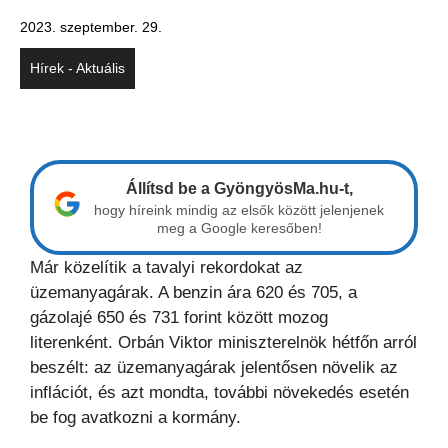
2023. szeptember. 29.
Hírek - Aktuális
Állítsd be a GyöngyösMa.hu-t,
hogy híreink mindig az elsők között jelenjenek
meg a Google keresőben!
Már közelítik a tavalyi rekordokat az
üzemanyagárak. A benzin ára 620 és 705, a
gázolajé 650 és 731 forint között mozog
literenként. Orbán Viktor miniszterelnök hétfőn arról
beszélt: az üzemanyagárak jelentősen növelik az
inflációt, és azt mondta, további növekedés esetén
be fog avatkozni a kormány.