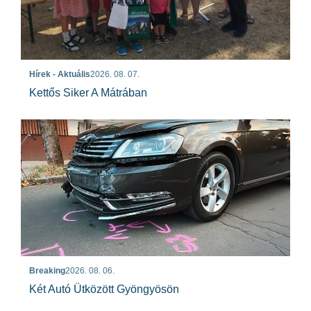
Hírek - Aktuális
2026. 08. 07.
Kettős Siker A Mátrában
Breaking
2026. 08. 06.
Két Autó Ütközött Gyöngyösön