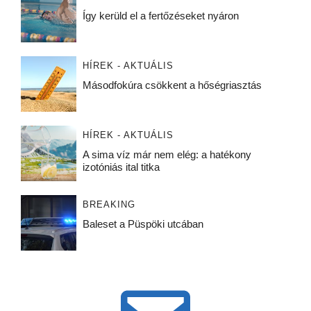
Így kerüld el a fertőzéseket nyáron
HÍREK - AKTUÁLIS
Másodfokúra csökkent a hőségriasztás
HÍREK - AKTUÁLIS
A sima víz már nem elég: a hatékony
izotóniás ital titka
BREAKING
Baleset a Püspöki utcában