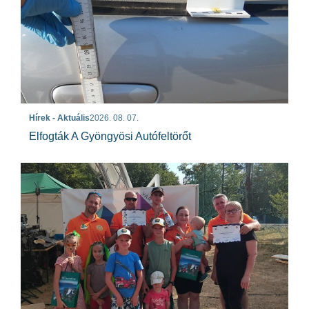
Hírek - Aktuális
2026. 08. 07.
Elfogták A Gyöngyösi Autófeltörőt