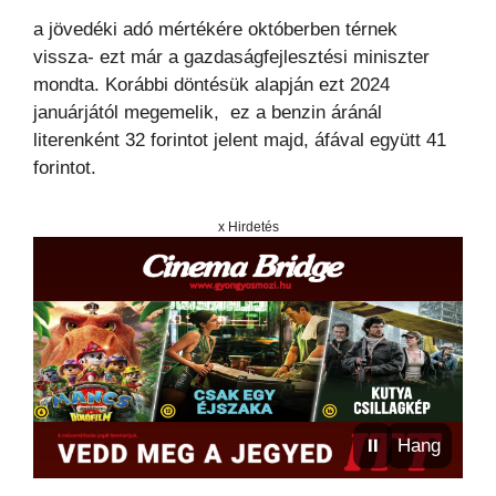
a jövedéki adó mértékére októberben térnek
vissza- ezt már a gazdaságfejlesztési miniszter
mondta. Korábbi döntésük alapján ezt 2024
januárjától megemelik, ez a benzin áránál
literenként 32 forintot jelent majd, áfával együtt 41
forintot.
x Hirdetés
⏸
Hang