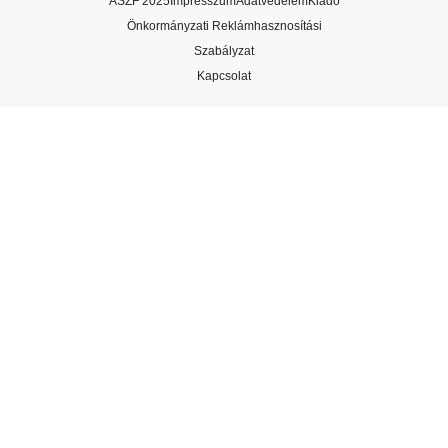
ÁSZF 2025
Impresszum
Adatvédelem
Kiadó
Önkormányzati Reklámhasznosítási
Szabályzat
Kapcsolat