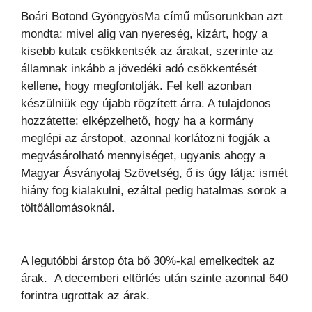
Boári Botond GyöngyösMa című műsorunkban azt
mondta: mivel alig van nyereség, kizárt, hogy a
kisebb kutak csökkentsék az árakat, szerinte az
államnak inkább a jövedéki adó csökkentését
kellene, hogy megfontolják. Fel kell azonban
készülniük egy újabb rögzített árra. A tulajdonos
hozzátette: elképzelhető, hogy ha a kormány
meglépi az árstopot, azonnal korlátozni fogják a
megvásárolható mennyiséget, ugyanis ahogy a
Magyar Ásványolaj Szövetség, ő is úgy látja: ismét
hiány fog kialakulni, ezáltal pedig hatalmas sorok a
töltőállomásoknál.
A legutóbbi árstop óta bő 30%-kal emelkedtek az
árak. A decemberi eltörlés után szinte azonnal 640
forintra ugrottak az árak.