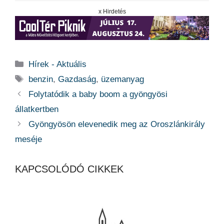
x Hirdetés
Kategória
Hírek - Aktuális
Címkék
benzin
,
Gazdaság
,
üzemanyag
Folytatódik a baby boom a gyöngyösi
állatkertben
Gyöngyösön elevenedik meg az Oroszlánkirály
meséje
KAPCSOLÓDÓ CIKKEK