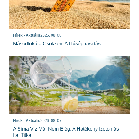
Hírek - Aktuális
2026. 08. 08.
Másodfokúra Csökkent A Hőségriasztás
Hírek - Aktuális
2026. 08. 07.
A Sima Víz Már Nem Elég: A Hatékony Izotóniás
Ital Titka