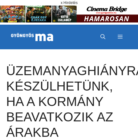
Megszakítás
Kilépés a tartalomba
x Hirdetés
MENÜ
ÜZEMANYAGHIÁNYR
KÉSZÜLHETÜNK,
HA A KORMÁNY
BEAVATKOZIK AZ
ÁRAKBA