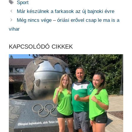
Címkék
Sport
Már készülnek a farkasok az új bajnoki évre
Még nincs vége – óriási erővel csap le ma is a
vihar
KAPCSOLÓDÓ CIKKEK