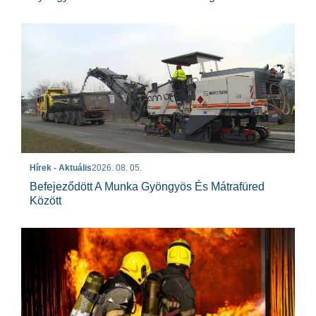
Hírek - Aktuális
2026. 08. 05.
Befejeződött A Munka Gyöngyös És Mátrafüred
Között