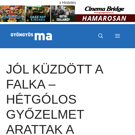
Megszakítás
Kilépés a tartalomba
x Hirdetés
MENÜ
JÓL KÜZDÖTT A
FALKA –
HÉTGÓLOS
GYŐZELMET
ARATTAK A