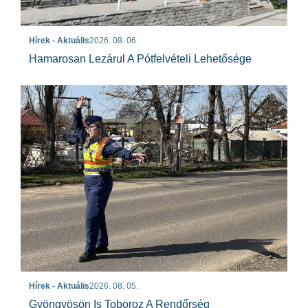
Hírek - Aktuális
2026. 08. 06.
Hamarosan Lezárul A Pótfelvételi Lehetősége
Hírek - Aktuális
2026. 08. 05.
Gyöngyösön Is Toboroz A Rendőrség