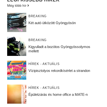
Még több hír
BREAKING
Két autó ütközött Gyöngyösön
BREAKING
Kigyulladt a bozótos Gyöngyössolymos
mellett
HÍREK - AKTUÁLIS
Vízipisztolyos rekordkísérlet a strandon
HÍREK - AKTUÁLIS
Épületzárás és home office a MATE-n