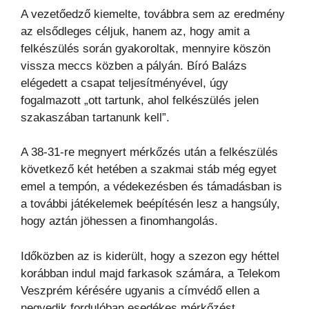
A vezetőedző kiemelte, továbbra sem az eredmény
az elsődleges céljuk, hanem az, hogy amit a
felkészülés során gyakoroltak, mennyire köszön
vissza meccs közben a pályán. Bíró Balázs
elégedett a csapat teljesítményével, úgy
fogalmazott „ott tartunk, ahol felkészülés jelen
szakaszában tartanunk kell”.
A 38-31-re megnyert mérkőzés után a felkészülés
következő két hetében a szakmai stáb még egyet
emel a tempón, a védekezésben és támadásban is
a további játékelemek beépítésén lesz a hangsúly,
hogy aztán jöhessen a finomhangolás.
Időközben az is kiderült, hogy a szezon egy héttel
korábban indul majd farkasok számára, a Telekom
Veszprém kérésére ugyanis a címvédő ellen a
negyedik fordulóban esedékes mérkőzést