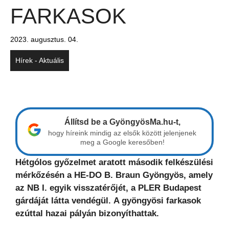
FARKASOK
2023. augusztus. 04.
Hírek - Aktuális
Állítsd be a GyöngyösMa.hu-t,
hogy híreink mindig az elsők között jelenjenek
meg a Google keresőben!
Hétgólos győzelmet aratott második felkészülési
mérkőzésén a HE-DO B. Braun Gyöngyös, amely
az NB I. egyik visszatérőjét, a PLER Budapest
gárdáját látta vendégül.
A gyöngyösi farkasok
ezúttal hazai pályán bizonyíthattak.