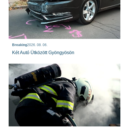
Breaking
2026. 08. 06.
Két Autó Ütközött Gyöngyösön