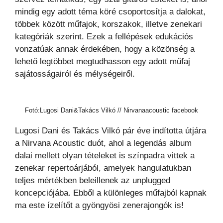
mindig egy adott téma köré csoportosítja a dalokat,
többek között műfajok, korszakok, illetve zenekari
kategóriák szerint. Ezek a fellépések edukációs
vonzatúak annak érdekében, hogy a közönség a
lehető legtöbbet megtudhasson egy adott műfaj
sajátosságairól és mélységeiről.
Fotó:Lugosi Dani&Takács Vilkó // Nirvanaacoustic facebook
Lugosi Dani és Takács Vilkó pár éve indította útjára
a Nirvana Acoustic duót, ahol a legendás album
dalai mellett olyan tételeket is színpadra vittek a
zenekar repertoárjából, amelyek hangulatukban
teljes mértékben beleillenek az unplugged
koncepciójába. Ebből a különleges műfajból kapnak
ma este ízelítőt a gyöngyösi zenerajongók is!