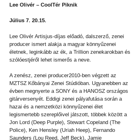
Lee Olivér – CoolTér Piknik
Július 7. 20.15.
Lee Olivér Artisjus-díjas előadó, dalszerző, zenei
producer ismert alakja a magyar könnyűzenei
életnek, leginkább az ék, a Trillion zenekarokban és
szólóestjéről lehet ismerős a neve.
A zenész, zenei producer2010-ben végzett az
MZTSZ Kőbányai Zenei Stúdióban. Ugyanebben az
évben megnyerte a SONY és a HANOSZ országos
gitárversenyét. Eddigi zenei pályafutása során a
hazai és a nemzetközi könnyűzenei élet
legismertebb szereplőivel játszott, többek között a
Jon Lord (Deep Purple), Stewart Copeland (The
Police), Ken Hensley (Uriah Heep), Fernando
Saunders (Lou Reed, Jeff Beck), Jamie