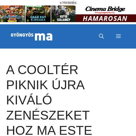
Megszakítás
Kilépés a tartalomba
x Hirdetés
MENÜ
A COOLTÉR
PIKNIK ÚJRA
KIVÁLÓ
ZENÉSZEKET
HOZ MA ESTE