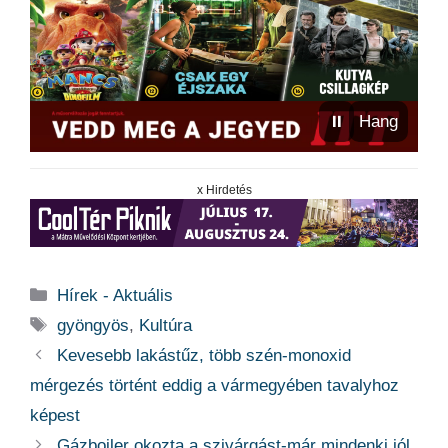
⏸
Hang
x Hirdetés
Kategória
Hírek - Aktuális
Címkék
gyöngyös
,
Kultúra
Kevesebb lakástűz, több szén-monoxid
mérgezés történt eddig a vármegyében tavalyhoz
képest
Gázbojler okozta a szivárgást-már mindenki jól