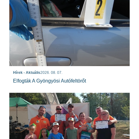
Hírek - Aktuális
2026. 08. 07.
Elfogták A Gyöngyösi Autófeltörőt