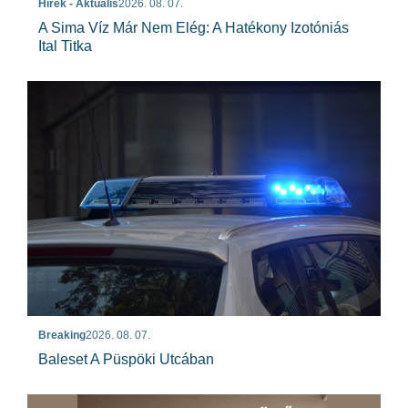
Hírek - Aktuális
2026. 08. 07.
A Sima Víz Már Nem Elég: A Hatékony Izotóniás
Ital Titka
Breaking
2026. 08. 07.
Baleset A Püspöki Utcában