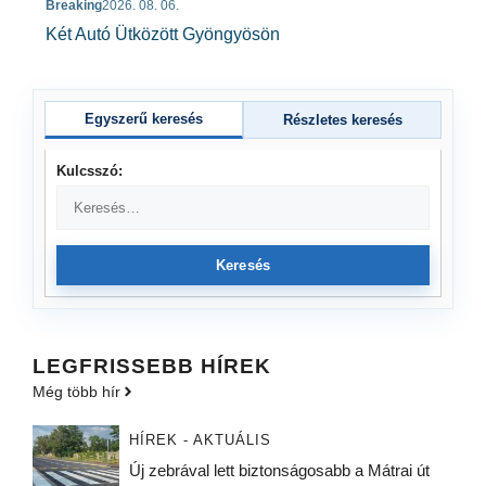
Breaking
2026. 08. 06.
Két Autó Ütközött Gyöngyösön
Egyszerű keresés
Részletes keresés
Kulcsszó:
Keresés
LEGFRISSEBB HÍREK
Még több hír
HÍREK - AKTUÁLIS
Új zebrával lett biztonságosabb a Mátrai út