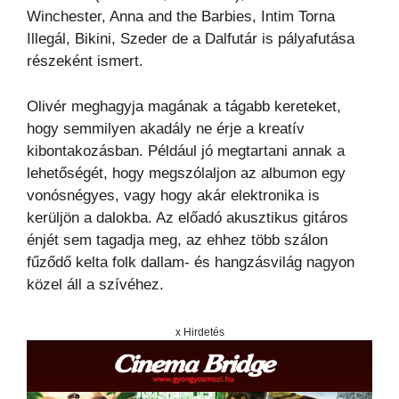
Winchester, Anna and the Barbies, Intim Torna
Illegál, Bikini, Szeder de a Dalfutár is pályafutása
részeként ismert.
Olivér meghagyja magának a tágabb kereteket,
hogy semmilyen akadály ne érje a kreatív
kibontakozásban. Például jó megtartani annak a
lehetőségét, hogy megszólaljon az albumon egy
vonósnégyes, vagy hogy akár elektronika is
kerüljön a dalokba. Az előadó akusztikus gitáros
énjét sem tagadja meg, az ehhez több szálon
fűződő kelta folk dallam- és hangzásvilág nagyon
közel áll a szívéhez.
x Hirdetés