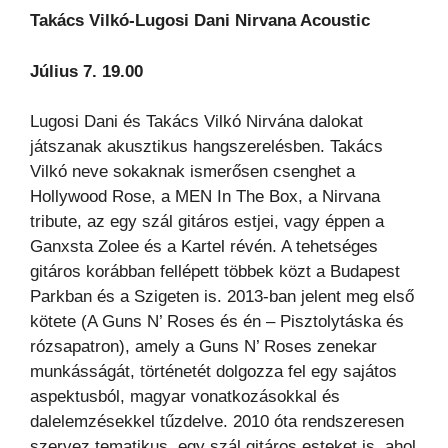
Takács Vilkó-Lugosi Dani Nirvana Acoustic
Július 7. 19.00
Lugosi Dani és Takács Vilkó Nirvána dalokat
játszanak akusztikus hangszerelésben. Takács
Vilkó neve sokaknak ismerősen csenghet a
Hollywood Rose, a MEN In The Box, a Nirvana
tribute, az egy szál gitáros estjei, vagy éppen a
Ganxsta Zolee és a Kartel révén. A tehetséges
gitáros korábban fellépett többek közt a Budapest
Parkban és a Szigeten is. 2013-ban jelent meg első
kötete (A Guns N’ Roses és én – Pisztolytáska és
rózsapatron), amely a Guns N’ Roses zenekar
munkásságát, történetét dolgozza fel egy sajátos
aspektusból, magyar vonatkozásokkal és
dalelemzésekkel tűzdelve. 2010 óta rendszeresen
szervez tematikus, egy szál gitáros esteket is, ahol