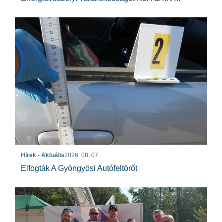
Hírek - Aktuális
2026. 08. 07.
Elfogták A Gyöngyösi Autófeltörőt