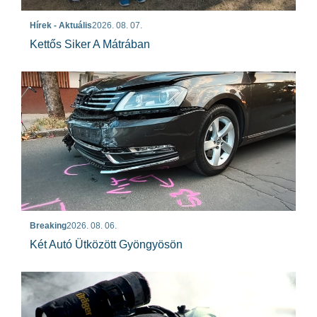
Hírek - Aktuális
2026. 08. 07.
Kettős Siker A Mátrában
Breaking
2026. 08. 06.
Két Autó Ütközött Gyöngyösön