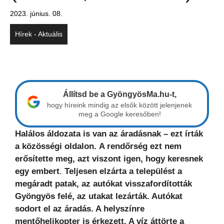
2023. június. 08.
Hírek - Aktuális
Állítsd be a GyöngyösMa.hu-t,
hogy híreink mindig az elsők között jelenjenek
meg a Google keresőben!
Halálos áldozata is van az áradásnak – ezt írták
a közösségi oldalon.
A rendőrség ezt nem
erősítette meg, azt viszont igen, hogy keresnek
egy embert
.
Teljesen elzárta a települést a
megáradt patak, az autókat visszafordították
Gyöngyös felé, az utakat lezárták. Autókat
sodort el az áradás. A helyszínre
mentőhelikopter is érkezett. A víz áttörte a