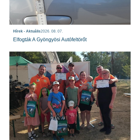
Hírek - Aktuális
2026. 08. 07.
Elfogták A Gyöngyösi Autófeltörőt