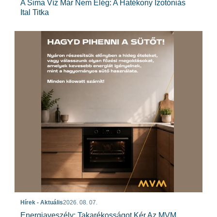
A Sima Víz Már Nem Elég: A Hatékony Izotóniás
Ital Titka
Hírek - Aktuális
2026. 08. 07.
Energiaveszély: Takarékosságot Kér Az MVM