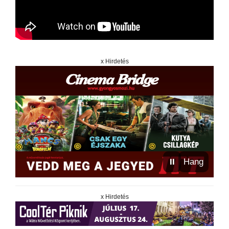
x Hirdetés
⏸
Hang
x Hirdetés