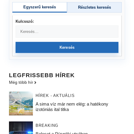
Egyszerű keresés
Részletes keresés
Kulcsszó:
Keresés
LEGFRISSEBB HÍREK
Még több hír
HÍREK - AKTUÁLIS
A sima víz már nem elég: a hatékony
izotóniás ital titka
BREAKING
Baleset a Püspöki utcában