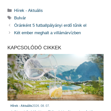
Kategória
Hírek - Aktuális
Címkék
Bulvár
Óránként 5 futballpályányi erdő tűnik el
Két ember meghalt a villámárvízben
KAPCSOLÓDÓ CIKKEK
Hírek - Aktuális
2026. 08. 07.