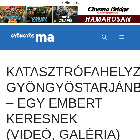
Megszakítás
Kilépés a tartalomba
x Hirdetés
MENÜ
KATASZTRÓFAHELY
GYÖNGYÖSTARJÁN
– EGY EMBERT
KERESNEK
(VIDEÓ, GALÉRIA)