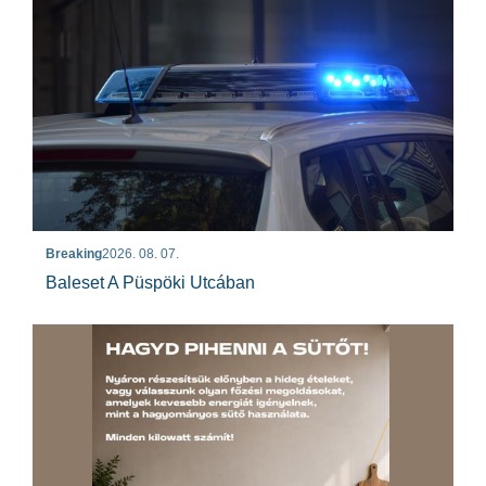
Breaking
2026. 08. 07.
Baleset A Püspöki Utcában