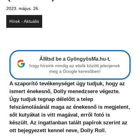
2023. május. 26.
Hírek - Aktuális
Állítsd be a GyöngyösMa.hu-t,
hogy híreink mindig az elsők között jelenjenek
meg a Google keresőben!
A szaporító tevékenységet úgy tudjuk, hogy az
ismert énekesnő, Dolly menedzsere végezte.
Úgy tudjuk tegnap délelőtt a telep
felszámolásánál maga az énekesnő is megjelent,
sőt kutyákat is vitt magával, erről fotó is
készült. Az ingatlanban talált papírok szerint az
ott bejegyezett kennel neve, Dolly Roll.