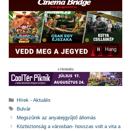
⏸
Hang
x Hirdetés
Kategória
Hírek - Aktuális
Címkék
Bulvár
Megszűnik az anyatejgyűjtő állomás
Közbiztonság a városban- hosszas volt a vita a