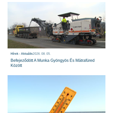
Hírek - Aktuális
2026. 08. 05.
Befejeződött A Munka Gyöngyös És Mátrafüred
Között