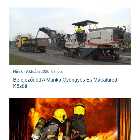
Hírek - Aktuális
2026. 08. 05.
Befejeződött A Munka Gyöngyös És Mátrafüred
Között