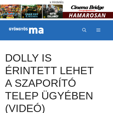
Megszakítás
Kilépés a tartalomba
x Hirdetés
MENÜ
DOLLY IS
ÉRINTETT LEHET
A SZAPORÍTÓ
TELEP ÜGYÉBEN
(VIDEÓ)