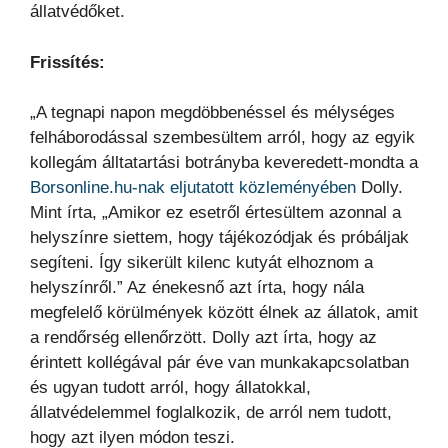
állatvédőket.
Frissítés:
„A tegnapi napon megdöbbenéssel és mélységes
felháborodással szembesültem arról, hogy az egyik
kollegám álltatartási botrányba keveredett-mondta a
Borsonline.hu-nak eljutatott közleményében
Dolly.
Mint írta, „Amikor ez esetről értesültem azonnal a
helyszínre siettem, hogy tájékozódjak és próbáljak
segíteni. Így sikerült kilenc kutyát elhoznom a
helyszínről.” Az énekesnő azt írta, hogy nála
megfelelő körülmények között élnek az állatok, amit
a rendőrség ellenőrzött. Dolly azt írta, hogy az
érintett kollégával pár éve van munkakapcsolatban
és ugyan tudott arról, hogy állatokkal,
állatvédelemmel foglalkozik, de arról nem tudott,
hogy azt ilyen módon teszi.