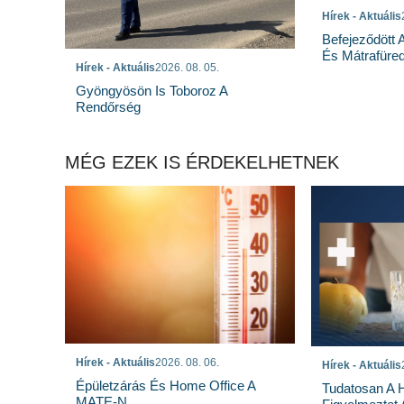
Hírek - Aktuális
Befejeződött
És Mátrafüred
Hírek - Aktuális
2026. 08. 05.
Gyöngyösön Is Toboroz A
Rendőrség
MÉG EZEK IS ÉRDEKELHETNEK
Hírek - Aktuális
2026. 08. 06.
Hírek - Aktuális
Épületzárás És Home Office A
Tudatosan A 
MATE-N