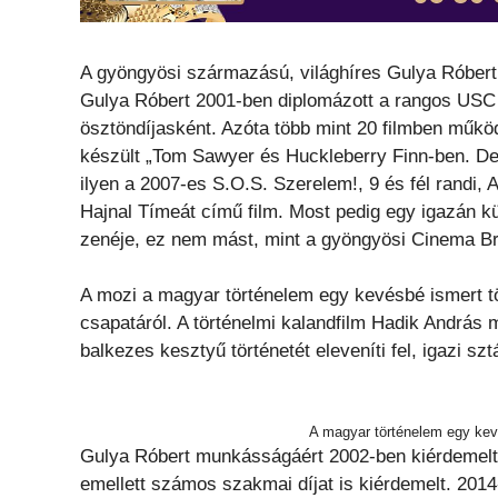
A gyöngyösi származású, világhíres Gulya Róbert 
Gulya Róbert 2001-ben diplomázott a rangos USC
ösztöndíjasként. Azóta több mint 20 filmben működ
készült „Tom Sawyer és Huckleberry Finn-ben. De 
ilyen a 2007-es S.O.S. Szerelem!, 9 és fél randi,
Hajnal Tímeát című film. Most pedig egy igazán k
zenéje, ez nem mást, mint a gyöngyösi Cinema Bri
A mozi a magyar történelem egy kevésbé ismert tö
csapatáról. A történelmi kalandfilm Hadik András 
balkezes kesztyű történetét eleveníti fel, igazi s
A magyar történelem egy kev
Gulya Róbert munkásságáért 2002-ben kiérdemelt
emellett számos szakmai díjat is kiérdemelt. 2014