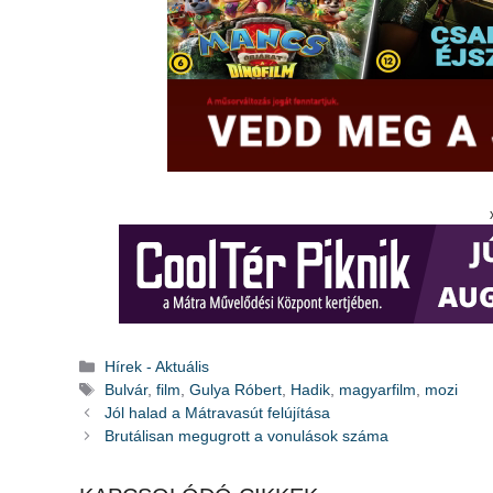
Kategória
Hírek - Aktuális
Címkék
Bulvár
,
film
,
Gulya Róbert
,
Hadik
,
magyarfilm
,
mozi
Jól halad a Mátravasút felújítása
Brutálisan megugrott a vonulások száma