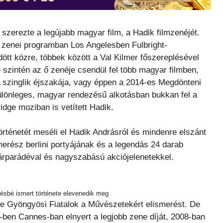
szerezte a legújabb magyar film, a Hadik filmzenéjét.
 zenei programban Los Angelesben Fulbright-
ött közre, többek között a Val Kilmer főszereplésével
szintén az ő zenéje csendül fel több magyar filmben,
 A szinglik éjszakája, vagy éppen a 2014-es Megdönteni
ülönleges, magyar rendezésű alkotásban bukkan fel a
dge moziban is vetített Hadik.
rténetét meséli el Hadik Andrásról és mindenre elszánt
merész berlini portyájának és a legendás 24 darab
ztárparádéval és nagyszabású akciójelenetekkel.
ésbé ismert története elevenedik meg
e Gyöngyösi Fiatalok a Művészetekért elismerést. De
-ben Cannes-ban elnyert a legjobb zene díját, 2008-ban