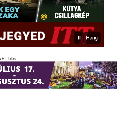
⏸
Hang
x Hirdetés