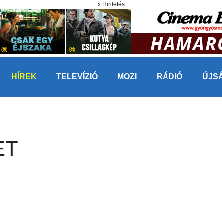
x Hirdetés
HÍREK
TELEVÍZIÓ
MOZI
RÁDIÓ
ÚJS
ET