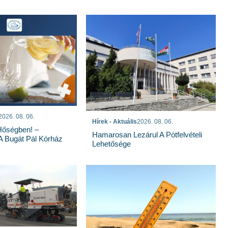
2026. 08. 06.
Hírek - Aktuális
2026. 08. 06.
Hőségben! –
Hamarosan Lezárul A Pótfelvételi
 A Bugát Pál Kórház
Lehetősége