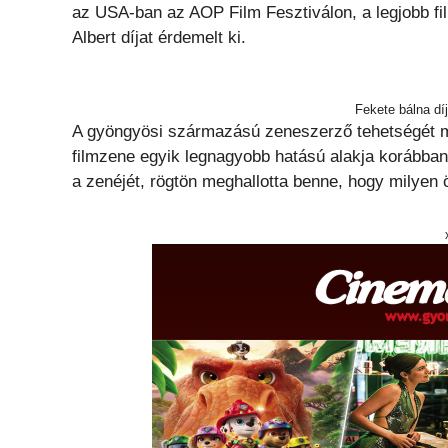
az USA-ban az AOP Film Fesztiválon, a legjobb fil
Albert díjat érdemelt ki.
Fekete bálna dí
A gyöngyösi származású zeneszerző tehetségét mi
filmzene egyik legnagyobb hatású alakja korábban
a zenéjét, rögtön meghallotta benne, hogy milyen ö