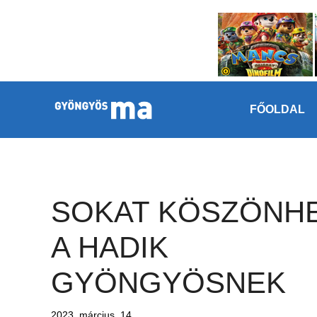
Megszakítás
Kilépés a tartalomba
FŐOLDAL
SOKAT KÖSZÖNH
A HADIK
GYÖNGYÖSNEK
2023. március. 14.