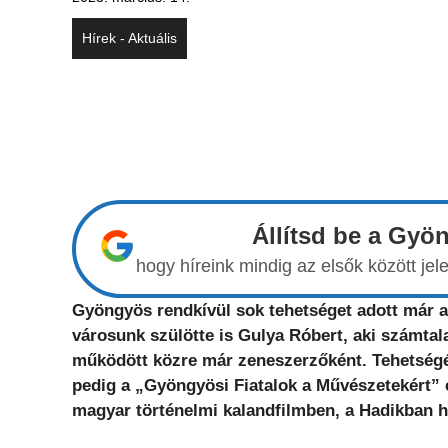
Hírek - Aktuális
Állítsd be a Gyö
hogy híreink mindig az elsők között j
Gyöngyös rendkívül sok tehetséget adott már a
városunk szülötte is Gulya Róbert, aki számta
működött közre már zeneszerzőként. Tehetségét
pedig a „Gyöngyösi Fiatalok a Művészetekért” e
magyar történelmi kalandfilmben, a Hadikban ha