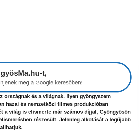
ngyösMa.hu-t,
elenjenek meg a Google keresőben!
z országnak és a világnak. Ilyen gyöngyszem
lan hazai és nemzetközi filmes produkcióban
 a világ is elismerte már számos díjjal, Gyöngyösön
lismerésben részesült. Jelenleg alkotását a legújabb
llhatjuk.